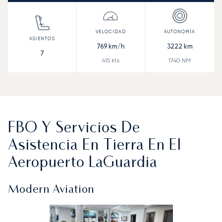
769
km/h
3222
km
7
415
kts
1740
NM
FBO Y Servicios De
Asistencia En Tierra En El
Aeropuerto LaGuardia
Modern Aviation