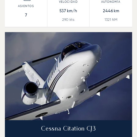
537
km/h
2446
km
7
290
kts
1321
NM
Cessna Citation CJ3