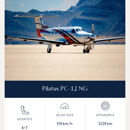
Foto de la aeronave
Modelo de aeronave
Asientos
Velocidad (km/h)
Velocidad (nudos)
Autonomía (km
Autonomía (NM)
Pilatus PC-12 NG
519
km/h
3339
km
6-7