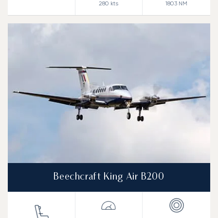
280
kts
1803
NM
Beechcraft King Air B200