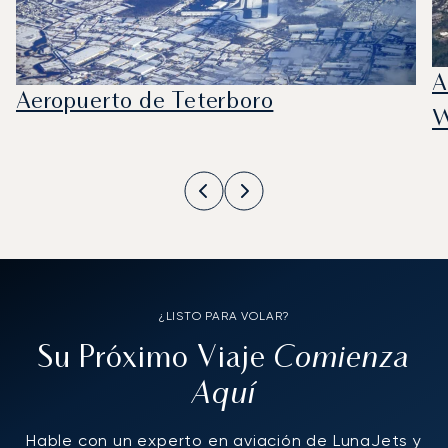
A
Aeropuerto de Teterboro
W
¿LISTO PARA VOLAR?
Comienza
Su Próximo Viaje
Aquí
Hable con un experto en aviación de LunaJets y