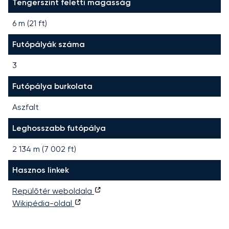
Tengerszint feletti magasság
6 m (21 ft)
Futópályák száma
3
Futópálya burkolata
Aszfalt
Leghosszabb futópálya
2 134
m (
7 002
ft)
Hasznos linkek
Repülőtér weboldala
Wikipédia-oldal