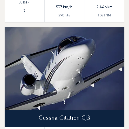
537
km/h
2 446
km
7
290
kts
1 321
NM
Cessna Citation CJ3