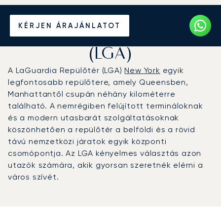
Magánrepülőgép bérlése a
KÉRJEN ÁRAJÁNLATOT
LaGuardia Repülőtérre
(LGA)
A LaGuardia Repülőtér (LGA)
New York
egyik
legfontosabb repülőtere, amely Queensben,
Manhattantől csupán néhány kilométerre
található. A nemrégiben felújított termináloknak
és a modern utasbarát szolgáltatásoknak
köszönhetően a repülőtér a belföldi és a rövid
távú nemzetközi járatok egyik központi
csomópontja. Az LGA kényelmes választás azon
utazók számára, akik gyorsan szeretnék elérni a
város szívét.