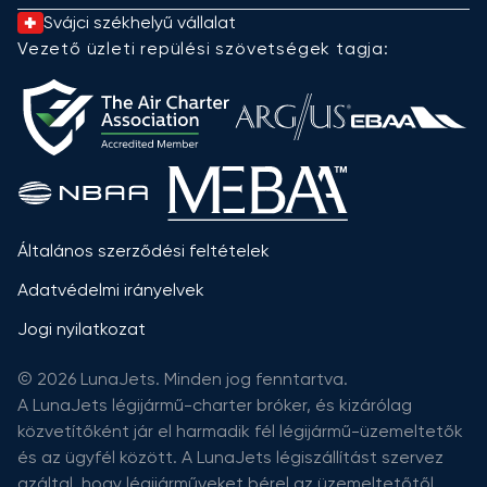
Svájci székhelyű vállalat
Vezető üzleti repülési szövetségek tagja:
Általános szerződési feltételek
Adatvédelmi irányelvek
Jogi nyilatkozat
© 2026 LunaJets. Minden jog fenntartva.
A LunaJets légijármű-charter bróker, és kizárólag
közvetítőként jár el harmadik fél légijármű-üzemeltetők
és az ügyfél között. A LunaJets légiszállítást szervez
azáltal, hogy légijárműveket bérel az üzemeltetőtől,