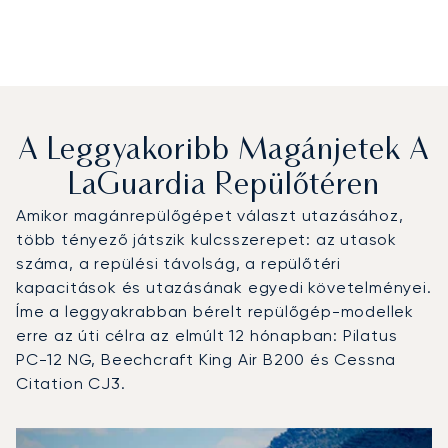
A Leggyakoribb Magánjetek A
LaGuardia Repülőtéren
Amikor magánrepülőgépet választ utazásához,
több tényező játszik kulcsszerepet: az utasok
száma, a repülési távolság, a repülőtéri
kapacitások és utazásának egyedi követelményei.
Íme a leggyakrabban bérelt repülőgép-modellek
erre az úti célra az elmúlt 12 hónapban: Pilatus
PC-12 NG, Beechcraft King Air B200 és Cessna
Citation CJ3.
LaGuardia Repülőtér : A 3 legtöbbet repült repülőgép-tí
Repülőgép fotója
Repülőgép-típus
Ülőhelyek