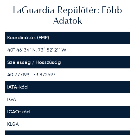
LaGuardia Repülőtér: Főbb
Adatok
Koordináták (FMP)
40° 46′ 34″ N, 73° 52′ 21″ W
Szélesség / Hosszúság
40.777199, -73.872597
IATA-kód
LGA
ICAO-kód
KLGA