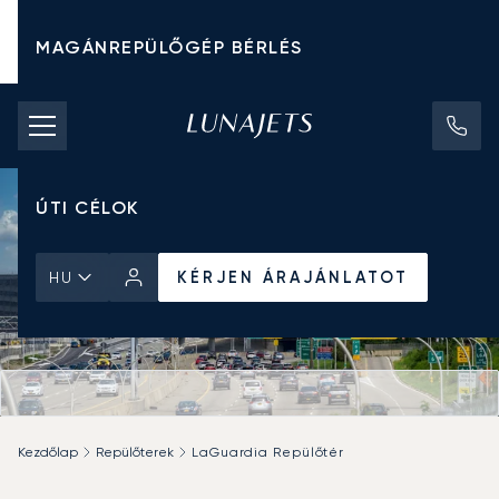
MAGÁNREPÜLŐGÉP BÉRLÉS
CHARTER ÁRAK
MAGÁNREPÜLŐGÉPEK
ÚTI CÉLOK
KÉRJEN ÁRAJÁNLATOT
HU
Kezdőlap
Repülőterek
LaGuardia Repülőtér