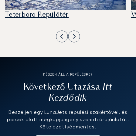
Teterboro Repülőtér
W
KÉSZEN ÁLL A REPÜLÉSRE?
Itt
Következő Utazása
Kezdődik
Beszéljen egy LunaJets repülési szakértővel, és
percek alatt megkapja igény szerinti árajánlatát.
Kötelezettségmentes.