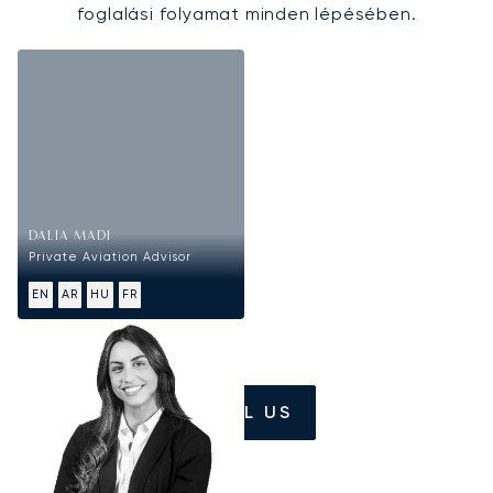
foglalási folyamat minden lépésében.
DALIA MADI
Private Aviation Advisor
EN
AR
HU
FR
CALL US