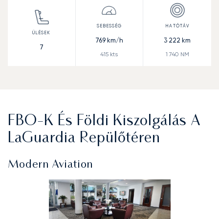
769
km/h
3 222
km
7
415
kts
1 740
NM
FBO-K És Földi Kiszolgálás A
LaGuardia Repülőtéren
Modern Aviation