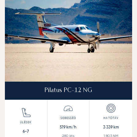
Sebesség (km/h)
Sebesség (csomó)
Hatótávolság (km)
Hatótávolság (NM)
Pilatus PC-12 NG
519
km/h
3 339
km
6-7
280
kts
1 803
NM