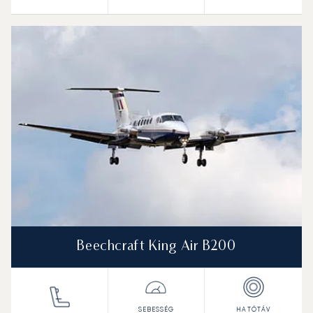
Beechcraft King Air B200