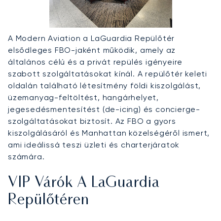
A Modern Aviation a LaGuardia Repülőtér
elsődleges FBO-jaként működik, amely az
általános célú és a privát repülés igényeire
szabott szolgáltatásokat kínál. A repülőtér keleti
oldalán található létesítmény földi kiszolgálást,
üzemanyag-feltöltést, hangárhelyet,
jegesedésmentesítést (de-icing) és concierge-
szolgáltatásokat biztosít. Az FBO a gyors
kiszolgálásáról és Manhattan közelségéről ismert,
ami ideálissá teszi üzleti és charterjáratok
számára.
VIP Várók A LaGuardia
Repülőtéren