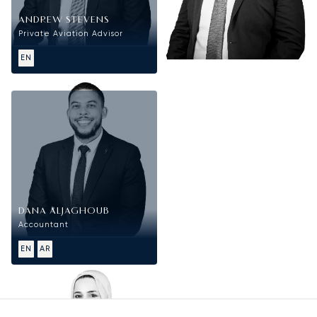
ANDREW STEVENS
Private Aviation Advisor
EN
Pénzügy
DANA ALJAGHOUB
Accountant
EN
AR