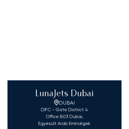
LunaJets Dubai
DUBAI
DIFC - Gate District 4
Office B03 Dubai,
Egyesült Arab Emírségek