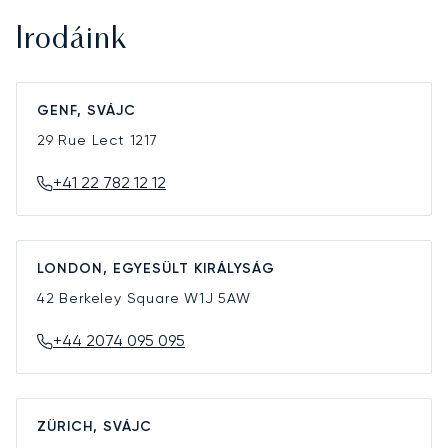
Irodáink
GENF, SVÁJC
29 Rue Lect
1217
+41 22 782 12 12
LONDON, EGYESÜLT KIRÁLYSÁG
42 Berkeley Square
W1J 5AW
+44 2074 095 095
ZÜRICH, SVÁJC