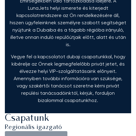
Emírségekben való tartózkodása idejére. A
LunaJets helyi ismerete és kiterjedt
kapcsolatrendszere az Ön rendelkezésére áll,
hiszen ügyfeleinknek személyre szabott segítséget
nyújtunk a Dubaiba és a tágabb régióba irányuló,
illetve onnan induló repülőútjaik előtt, alatt és után
is.
Vegye fel a kapcsolatot dubaji csapatunkkal, hogy
kibérelje az Önnek legmegfelelőbb privát jetet, és
élvezze helyi VIP-szolgáltatásaink előnyeit.
Amennyiben további információra van szüksége,
vagy szakértői tanácsot szeretne kérni privát
repülési tanácsadóinktól, kérjük, forduljon
bizalommal csapatunkhoz.
Csapatunk
Regionális igazgató