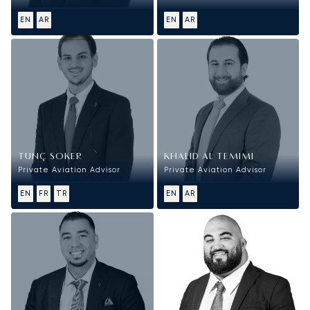
EN
AR
EN
AR
TUNÇ SOKER
KHALID AL TEMIMI
Private Aviation Advisor
Private Aviation Advisor
EN
FR
TR
EN
AR