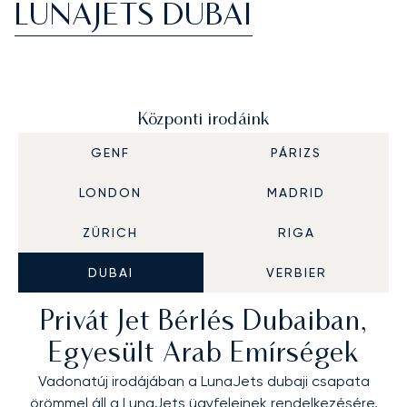
LUNAJETS DUBAI
Központi irodáink
GENF
PÁRIZS
LONDON
MADRID
ZÜRICH
RIGA
DUBAI
VERBIER
Privát Jet Bérlés Dubaiban,
Egyesült Arab Emírségek
Vadonatúj irodájában a LunaJets dubaji csapata
örömmel áll a LunaJets ügyfeleinek rendelkezésére,