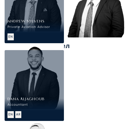
ANDREW STEVENS
Private Aviation Advisor
EN
Финансовый отдел
DANA ALJAGHOUB
Accountant
EN
AR