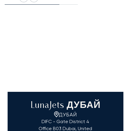
LunaJets ДУБАЙ
ДУБАЙ
DIFC - Gate District 4
Office B03 Dubai, United