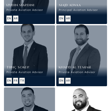
IZUDIN MARDINI
MAJD ALWAA
Private Aviation Advisor
Principal Aviation Advisor
EN
AR
EN
AR
TUNÇ SOKER
KHALID AL TEMIMI
Private Aviation Advisor
Private Aviation Advisor
EN
FR
TR
EN
AR