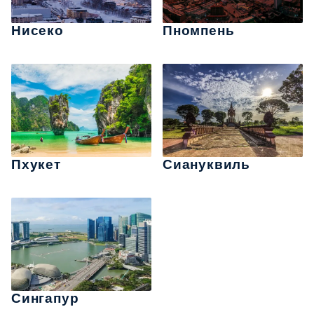
Нисеко
Пномпень
Пхукет
Сиануквиль
Сингапур