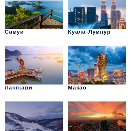
Самуи
Куала-Лумпур
Лангкави
Макао