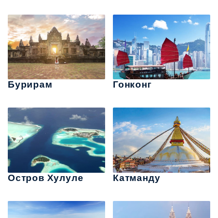
Бурирам
Гонконг
Остров Хулуле
Катманду