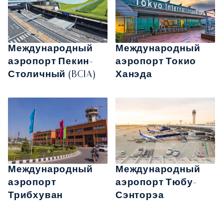
Международный
Международный
аэропорт Пекин-
аэропорт Токио
Столичный (BCIA)
Ханэда
Международный
Международный
аэропорт
аэропорт Тюбу-
Трибхуван
Сэнторэа