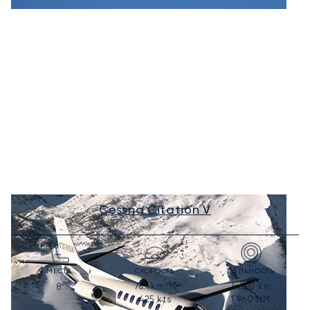
Cessna Citation V
МЕСТА
СКОРОСТЬ
ДАЛЬНОСТЬ
787
km/h
3 630
km
8
425
kts
1 960
NM