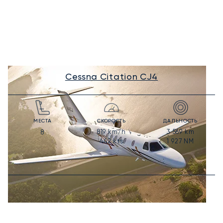
Cessna Citation CJ4
МЕСТА
СКОРОСТЬ
ДАЛЬНОСТЬ
819
km/h
3 569
km
8
442
kts
1 927
NM