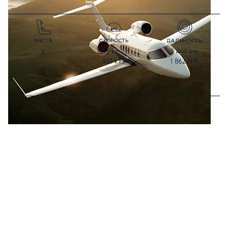
МЕСТА
СКОРОСТЬ
ДАЛЬНОСТЬ
835
km/h
3 449
km
6
451
kts
1 862
NM