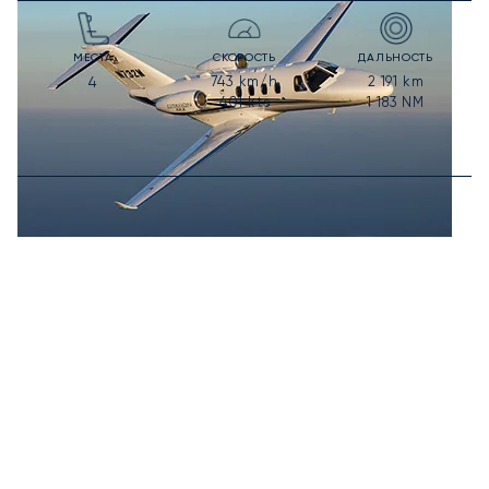
МЕСТА
СКОРОСТЬ
ДАЛЬНОСТЬ
743
km/h
2 191
km
4
401
kts
1 183
NM