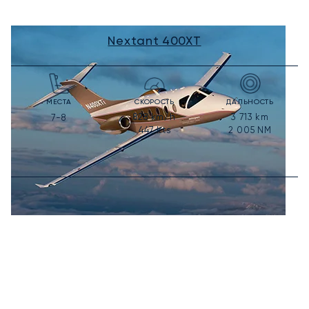
Nextant 400XT
МЕСТА
СКОРОСТЬ
ДАЛЬНОСТЬ
828
km/h
3 713
km
7-8
447
kts
2 005
NM