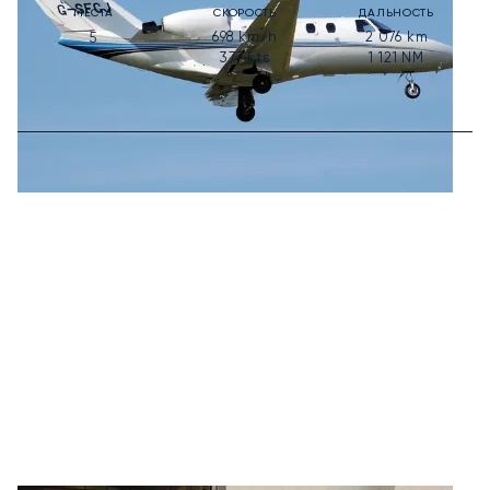
МЕСТА
СКОРОСТЬ
ДАЛЬНОСТЬ
698
km/h
2 076
km
5
377
kts
1 121
NM