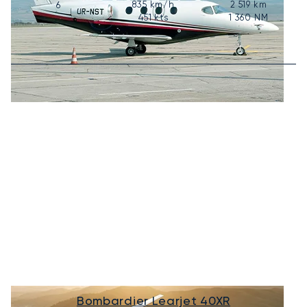
835
km/h
2 519
km
6
451
kts
1 360
NM
Bombardier Learjet 40XR