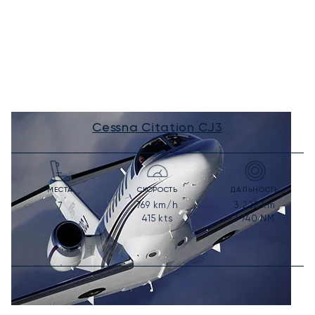
Cessna Citation CJ3
МЕСТА
СКОРОСТЬ
ДАЛЬНОСТЬ
769
km/h
3 222
km
7
415
kts
1 740
NM