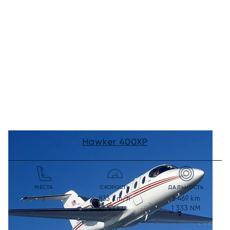
Hawker 400XP
МЕСТА
СКОРОСТЬ
ДАЛЬНОСТЬ
833
km/h
2 469
km
7
450
kts
1 333
NM