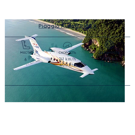
Piaggio Avanti P180 II
МЕСТА
СКОРОСТЬ
ДАЛЬНОСТЬ
741
km/h
2 722
km
6
400
kts
1 470
NM