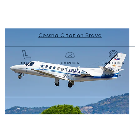
Cessna Citation Bravo
МЕСТА
СКОРОСТЬ
ДАЛЬНОСТЬ
739
km/h
2 769
km
7
399
kts
1 495
NM