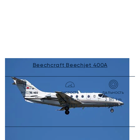
Beechcraft Beechjet 400A
МЕСТА
СКОРОСТЬ
ДАЛЬНОСТЬ
832
km/h
2 185
km
7
449
kts
1 180
NM