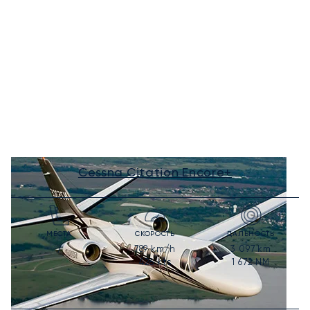
Cessna Citation Encore+
МЕСТА
СКОРОСТЬ
ДАЛЬНОСТЬ
789
km/h
3 097
km
7
426
kts
1 672
NM