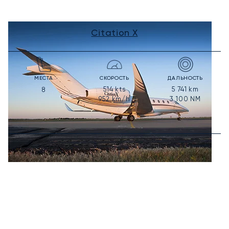
Citation X
МЕСТА
СКОРОСТЬ
ДАЛЬНОСТЬ
514
kts
5 741
km
8
952
km/h
3 100
NM