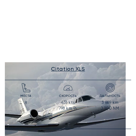
Citation XLS
МЕСТА
СКОРОСТЬ
ДАЛЬНОСТЬ
431
kts
3 889
km
8
798
km/h
2 100
NM