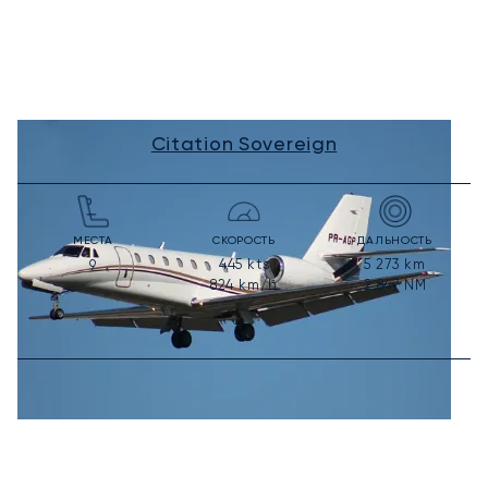
Citation Sovereign
МЕСТА
СКОРОСТЬ
ДАЛЬНОСТЬ
445
kts
5 273
km
9
824
km/h
2 847
NM