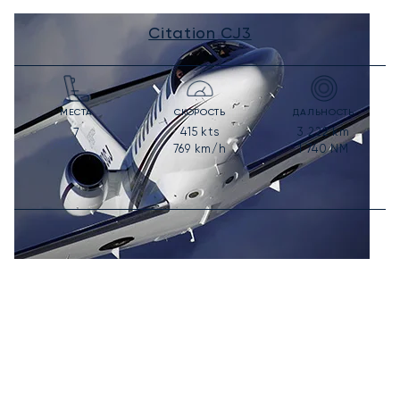
Citation CJ3
МЕСТА
СКОРОСТЬ
ДАЛЬНОСТЬ
415
kts
3 222
km
7
769
km/h
1 740
NM