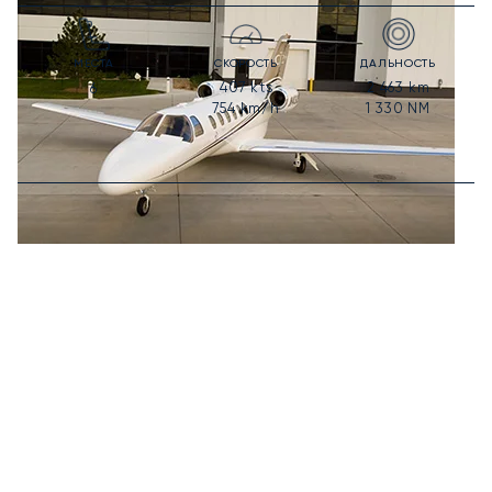
МЕСТА
СКОРОСТЬ
ДАЛЬНОСТЬ
407
kts
2 463
km
6
754
km/h
1 330
NM