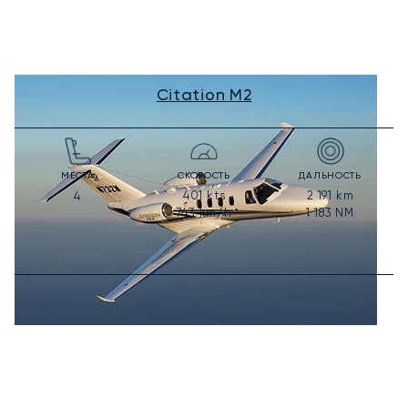
Citation M2
МЕСТА
СКОРОСТЬ
ДАЛЬНОСТЬ
401
kts
2 191
km
4
743
km/h
1 183
NM