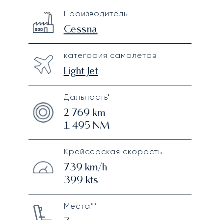
Cessna Citation Bravo
Specification
Value
Производитель
Technical specifications
Cessna
категория самолетов
Light Jet
Дальность*
2 769
km
1 495
NM
Крейсерская скорость
739
km/h
399
kts
Места**