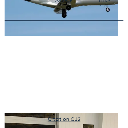
698
km/h
1 121
NM
Citation CJ2