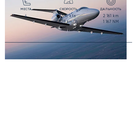
МЕСТА
СКОРОСТЬ
ДАЛЬНОСТЬ
339
kts
2 161
km
4
628
km/h
1 167
NM