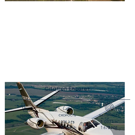
Citation Encore+
МЕСТА
СКОРОСТЬ
ДАЛЬНОСТЬ
426
kts
3 097
km
7
789
km/h
1 672
NM