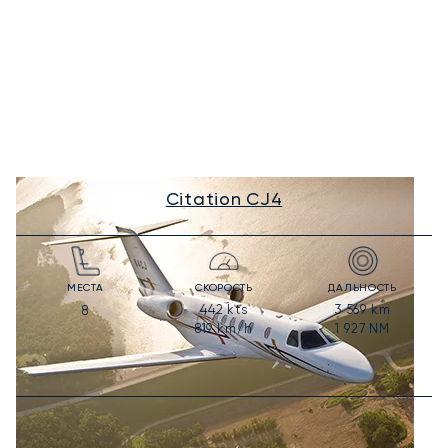
Citation CJ4
МЕСТА
СКОРОСТЬ
ДАЛЬНОСТЬ
442
kts
3 569
km
8
819
km/h
1 927
NM