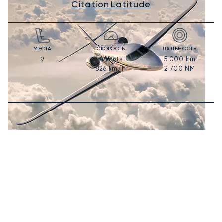
Citation Latitude
МЕСТА
СКОРОСТЬ
ДАЛЬНОСТЬ
446
kts
5 000
km
9
826
km/h
2 700
NM