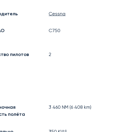
одитель
Cessna
АО
C750
ство пилотов
2
ночная
3 460
NM (
6 408
km)
сть полёта
ально
350
KIAS