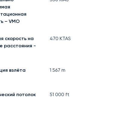
имая
атационная
ть – VMO
я скорость на
470
KTAS
е расстояния -
ция взлёта
1 567
m
ческий потолок
51 000
ft