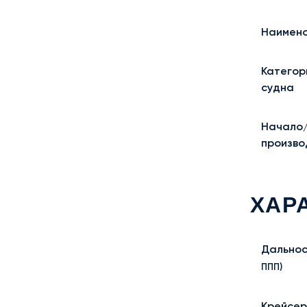
Наимено
Категор
судна
Начало
произво
ХАР
Дальнос
ППП)
Крейсер