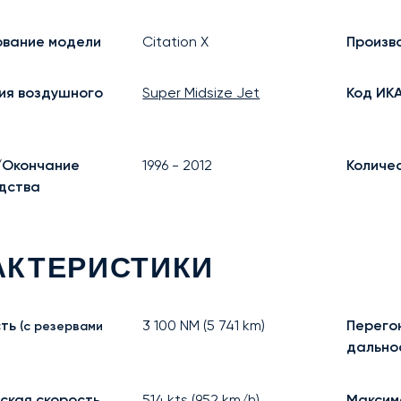
вание модели
Citation X
Произв
ия воздушного
Super Midsize Jet
Код ИК
/Окончание
1996
-
2012
Количе
дства
АКТЕРИСТИКИ
ть
3 100
NM (
5 741
km)
Перего
(с резервами
дально
ская скорость
514
kts (
952
km/h)
Максим