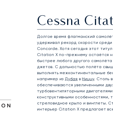
Cessna Citat
Долгое время флагманский самолёт 
удерживал рекорд скорости среди
Concorde. Хотя сегодня этот титу
Citation X по-прежнему остаётся 
быстрее любого другого самолёта 
джетов. С дальностью полёта свыше
выполнять межконтинентальные бе
например из
Дубая
в
Ниццу
. Столь
обеспечиваются увеличенными дву
турбовентиляторными двигателями
конструктивными особенностями, т
стреловидное крыло и винглеты. С
интерьер Citation X предлагает вс