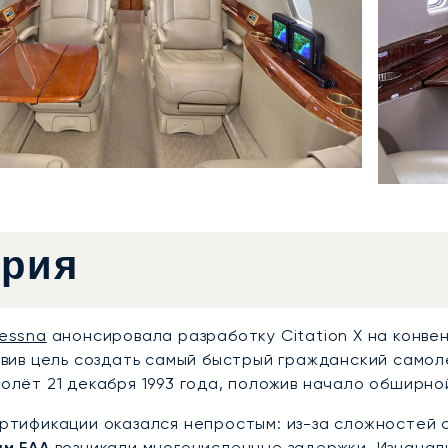
ория
essna
анонсировала разработку Citation X на конвен
авив цель создать самый быстрый гражданский самол
олёт 21 декабря 1993 года, положив начало обширно
ртификации оказался непростым: из-за сложностей 
ям FAA
возникали многочисленные задержки. Изначаль