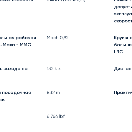
допуст
эксплу
скорос
льная рабочая
Mach
0,92
Круизна
ь Маха - MMO
больши
LRC
ь захода на
132
kts
Дистан
 посадочная
832
m
Практи
ия
6 764
lbf