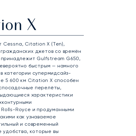
ion X
Cessna, Citation X (Ten),
 гражданских джетов со времён
л принадлежит Gulfstream G650,
невероятно быстрым — намного
в категории супермидсайз-
 5 600 км Citation X способен
спосадочные перелёты,
 выдающиеся характеристики
хконтурными
 Rolls-Royce и продуманными
акими как узнаваемое
тильный и современный
е удобства, которые вы