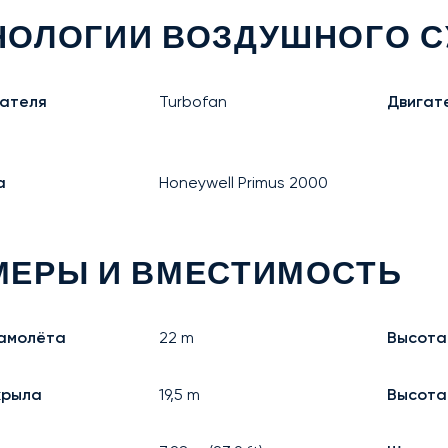
НОЛОГИИ ВОЗДУШНОГО С
гателя
Turbofan
Двигате
а
Honeywell Primus 2000
МЕРЫ И ВМЕСТИМОСТЬ
амолёта
22
m
Высота
крыла
19,5
m
Высота