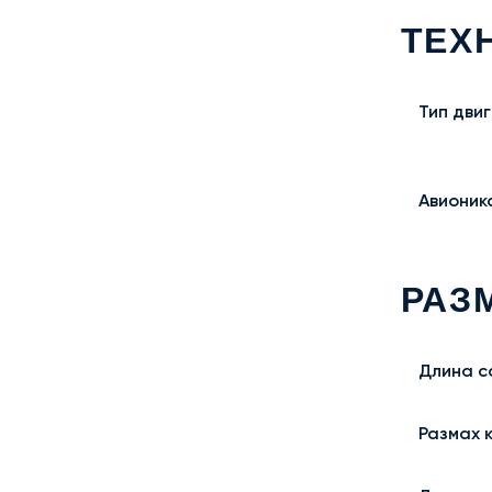
ТЕХ
Тип дви
Авионик
РАЗ
Длина с
Размах 