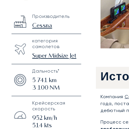
Cessna Citation X
Specification
Value
Производитель
Technical specifications
Cessna
категория
самолетов
Super Midsize Jet
Дальность*
Ист
5 741
km
3 100
NM
Компания
C
Крейсерская
года, пост
скорость
дебютный п
952
km/h
Процесс се
514
kts
требовани