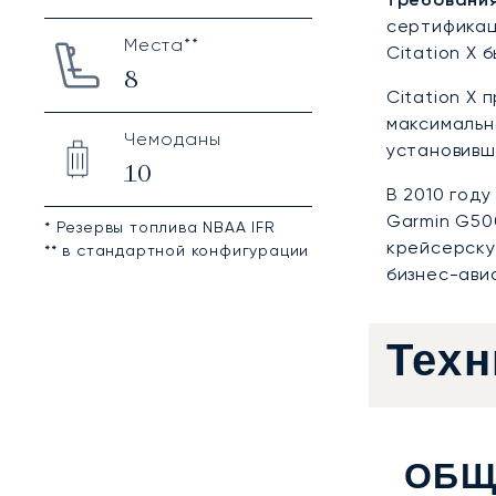
сертификац
Места**
Citation X 
8
Citation X
максимальн
Чемоданы
установивш
10
В 2010 год
Garmin G50
* Резервы топлива NBAA IFR
крейсерску
** в стандартной конфигурации
бизнес-ави
Техн
ОБЩ