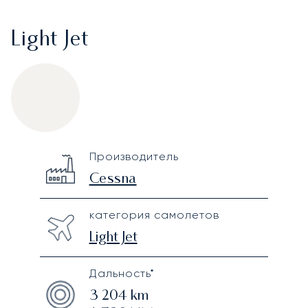
Light Jet
Cessna Citation II
Specification
Value
Производитель
Technical specifications
Cessna
категория самолетов
Light Jet
Дальность*
3 204
km