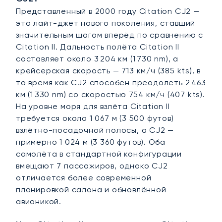
Представленный в 2000 году Citation CJ2 —
это лайт-джет нового поколения, ставший
значительным шагом вперёд по сравнению с
Citation II. Дальность полёта Citation II
составляет около 3 204 км (1 730 nm), а
крейсерская скорость — 713 км/ч (385 kts), в
то время как CJ2 способен преодолеть 2 463
км (1 330 nm) со скоростью 754 км/ч (407 kts).
На уровне моря для взлёта Citation II
требуется около 1 067 м (3 500 футов)
взлётно-посадочной полосы, а CJ2 —
примерно 1 024 м (3 360 футов). Оба
самолёта в стандартной конфигурации
вмещают 7 пассажиров, однако CJ2
отличается более современной
планировкой салона и обновлённой
авионикой.