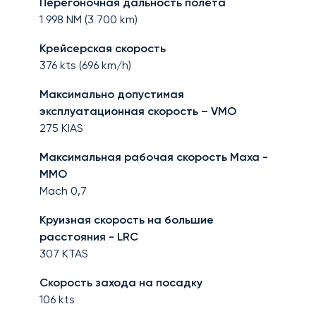
Перегоночная дальность полёта
1 998
NM (
3 700
km)
Крейсерская скорость
376
kts (
696
km/h)
Максимально допустимая
эксплуатационная скорость – VMO
275
KIAS
Максимальная рабочая скорость Маха -
MMO
Mach
0,7
Круизная скорость на большие
расстояния - LRC
307
KTAS
Скорость захода на посадку
106
kts