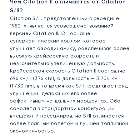
Чем Citation II отличается от Citation
S/II?
Citation S/II, представленный в середине
1980-х, является усовершенствованной
версией Citation II. Он оснащён
суперкритическим крылом, которое
улучшает аэродинамику, обеспечивая более
высокую крейсерскую скорость и
незначительно увеличенную дальность.
Крейсерская скорость Citation II составляет
696 км/ч (376 kts), а дальность — 3 204 км
(1 730 nm), в то время как S/II предлагает ряд
улучшений, делающих его более
эффективным на дальних маршрутах. Оба
самолёта в стандартной конфигурации
вмещают 7 пассажиров, но S/II отличается
более плавным полётом и лучшей топливной
экономичностью.