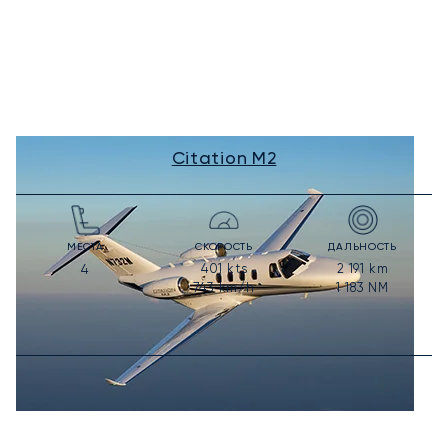
Citation M2
МЕСТА
СКОРОСТЬ
ДАЛЬНОСТЬ
401
kts
2 191
km
4
743
km/h
1 183
NM