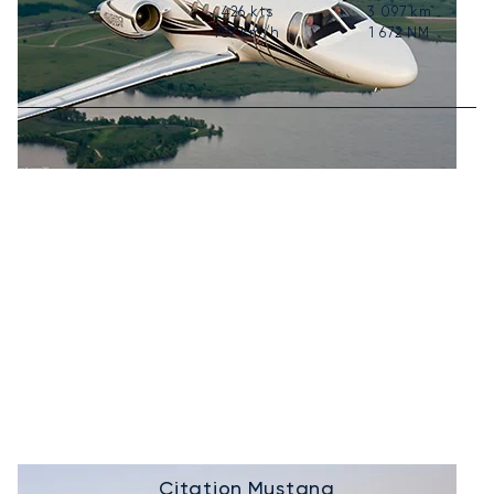
426
kts
3 097
km
7
789
km/h
1 672
NM
Citation Mustang