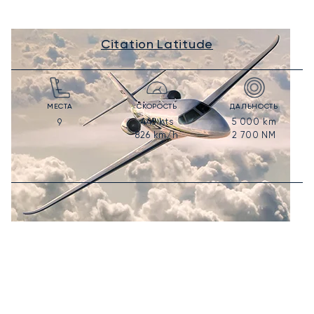
Citation Latitude
МЕСТА
СКОРОСТЬ
ДАЛЬНОСТЬ
446
kts
5 000
km
9
826
km/h
2 700
NM