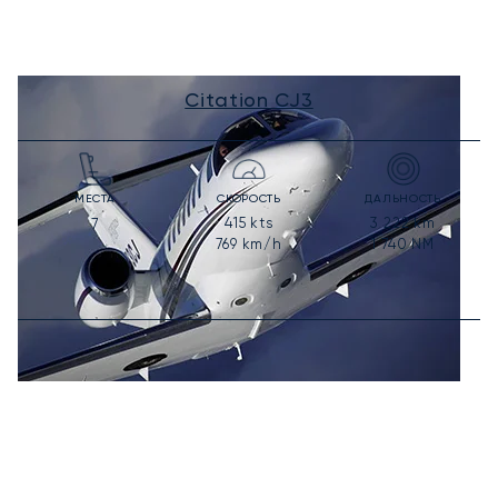
Citation CJ3
МЕСТА
СКОРОСТЬ
ДАЛЬНОСТЬ
415
kts
3 222
km
7
769
km/h
1 740
NM