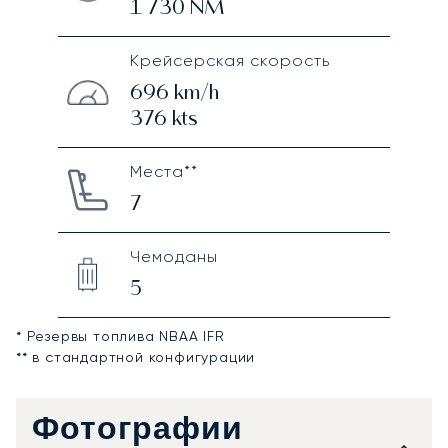
1 730
NM
Крейсерская скорость
696
km/h
376
kts
Места**
7
Чемоданы
5
* Резервы топлива NBAA IFR
** в стандартной конфигурации
Фотографии