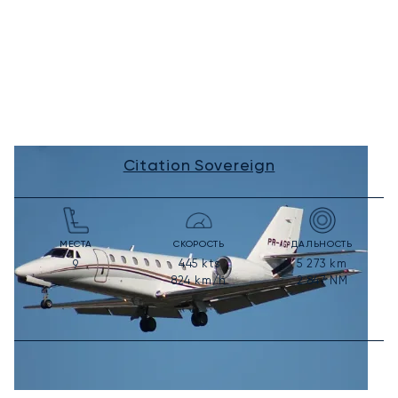
Citation Sovereign
МЕСТА
СКОРОСТЬ
ДАЛЬНОСТЬ
445
kts
5 273
km
9
824
km/h
2 847
NM