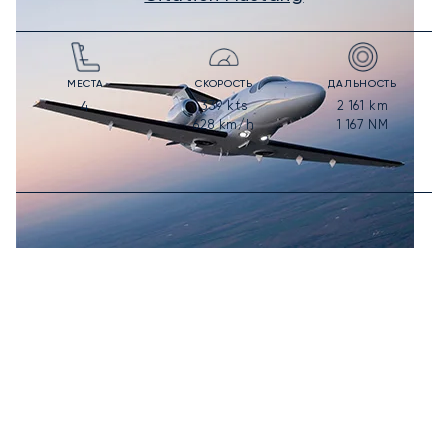
МЕСТА
СКОРОСТЬ
ДАЛЬНОСТЬ
339
kts
2 161
km
4
628
km/h
1 167
NM