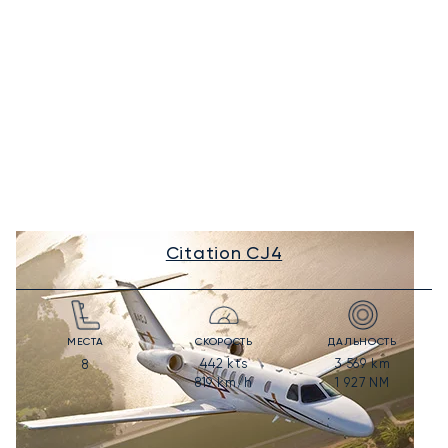
Citation CJ4
МЕСТА
СКОРОСТЬ
ДАЛЬНОСТЬ
442
kts
3 569
km
8
819
km/h
1 927
NM