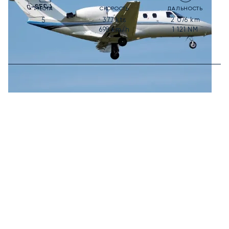
МЕСТА
СКОРОСТЬ
ДАЛЬНОСТЬ
377
kts
2 076
km
5
698
km/h
1 121
NM