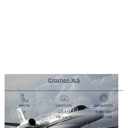
Citation XLS
МЕСТА
СКОРОСТЬ
ДАЛЬНОСТЬ
431
kts
3 889
km
8
798
km/h
2 100
NM