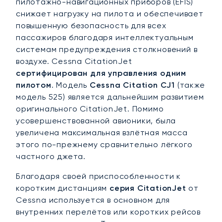
пилотажно-навигационных приборов (EFIS)
снижает нагрузку на пилота и обеспечивает
повышенную безопасность для всех
пассажиров благодаря интеллектуальным
системам предупреждения столкновений в
воздухе. Cessna CitationJet
сертифицирован для управления одним
пилотом
. Модель
Cessna Citation CJ1
(также
модель 525) является дальнейшим развитием
оригинального CitationJet. Помимо
усовершенствованной авионики, была
увеличена максимальная взлётная масса
этого по-прежнему сравнительно лёгкого
частного джета.
Благодаря своей приспособленности к
коротким дистанциям
серия CitationJet
от
Cessna используется в основном для
внутренних перелётов или коротких рейсов