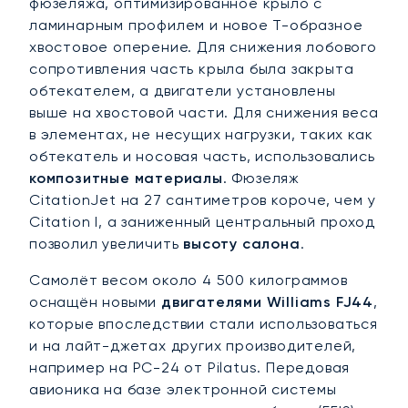
фюзеляжа, оптимизированное крыло с
ламинарным профилем и новое Т-образное
хвостовое оперение. Для снижения лобового
сопротивления часть крыла была закрыта
обтекателем, а двигатели установлены
выше на хвостовой части. Для снижения веса
в элементах, не несущих нагрузки, таких как
обтекатель и носовая часть, использовались
композитные материалы
. Фюзеляж
CitationJet на 27 сантиметров короче, чем у
Citation I, а заниженный центральный проход
позволил увеличить
высоту салона
.
Самолёт весом около 4 500 килограммов
оснащён новыми
двигателями Williams FJ44
,
которые впоследствии стали использоваться
и на лайт-джетах других производителей,
например на PC-24 от Pilatus. Передовая
авионика на базе электронной системы