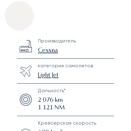
Cessna Citation CJ1
Specification
Value
Производитель
Technical specifications
Cessna
категория самолетов
Light Jet
Дальность*
2 076
km
1 121
NM
Крейсерская скорость