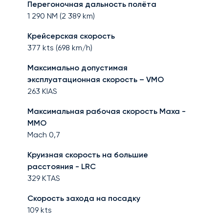
Перегоночная дальность полёта
1 290
NM (
2 389
km)
Крейсерская скорость
377
kts (
698
km/h)
Максимально допустимая
эксплуатационная скорость – VMO
263
KIAS
Максимальная рабочая скорость Маха -
MMO
Mach
0,7
Круизная скорость на большие
расстояния - LRC
329
KTAS
Скорость захода на посадку
109
kts