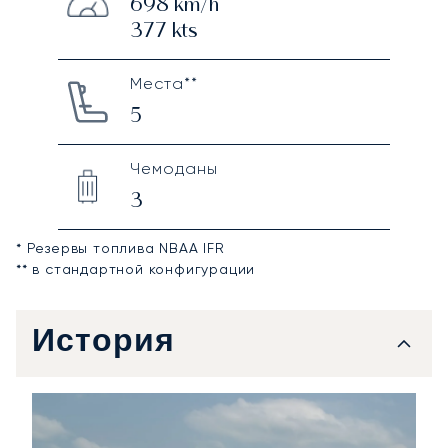
698
km/h
377
kts
Места**
5
Чемоданы
3
* Резервы топлива NBAA IFR
** в стандартной конфигурации
История