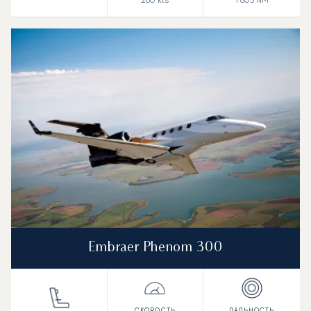
280
kts
1 803
NM
Embraer Phenom 300