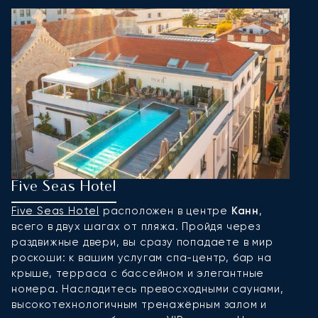
Five Seas Hotel
H
Five Seas Hotel
расположен в центре
Канн
,
Е
всего в двух шагах от пляжа. Пройдя через
L
раздвижные двери, вы сразу попадаете в мир
ф
роскоши: к вашим услугам спа-центр, бар на
п
крыше, терраса с бассейном и элегантные
ж
номера. Насладитесь превосходными саунами,
п
высокотехнологичным тренажёрным залом и
о