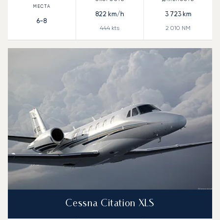
822
km/h
3 723
km
6-8
444
kts
2 010
NM
Cessna Citation XLS