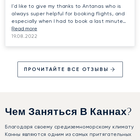
I'd like to give my thanks to Antanas who is
always super helpful for booking flights, and
especially when I had to book a last minute
flight for my wife to go to London, in a midst
Read more
of massive issues with regular airline flights
19.08.2022
ПРОЧИТАЙТЕ ВСЕ ОТЗЫВЫ
Чем Заняться В Каннах?
Благодаря своему средиземноморскому климату
Канны являются одним из самых притягательных