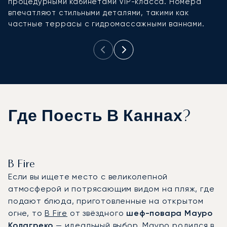
процедурными кабинетами VIP-класса. Номера
м
впечатляют стильными деталями, такими как
г
частные террасы с гидромассажными ваннами.
л
Где Поесть В Каннах?
B Fire
Если вы ищете место с великолепной
атмосферой и потрясающим видом на пляж, где
подают блюда, приготовленные на открытом
огне, то
B Fire
от звёздного
шеф-повара Мауро
Колагреко
— идеальный выбор. Мауро родился в