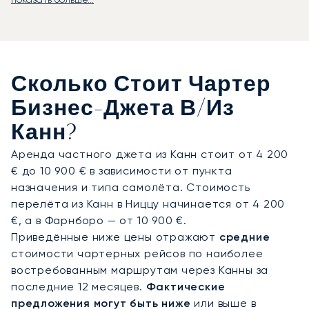
Мы строим путешествие вокруг вашего
расписания, а не наоборот. Салон джета
гарантирует полную конфиденциальность, а
кейтеринг и мультимедийные системы отвечают
самым высоким требованиям. Вы не теряете ни
Сколько Стоит Чартер
минуты: работайте или отдыхайте с момента
взлёта до самой посадки. По прибытии лимузин
Бизнес-Джета В/из
доставит вас прямо ко Дворцу фестивалей и
Канн?
конгрессов.
Аренда частного джета из Канн стоит от 4 200
Наш богатый опыт в организации перелётов на
€ до 10 900 € в зависимости от пункта
крупнейшие мировые события, такие как
назначения и типа самолёта. Стоимость
Олимпийские игры и чемпионаты мира,
перелёта из Канн в Ниццу начинается от 4 200
подтверждает нашу приверженность
€, а в Фарнборо — от 10 900 €.
высочайшим стандартам безопасности и
Приведённые ниже цены отражают
средние
качества. Благодаря этой экспертизе ваш
стоимости чартерных рейсов по наиболее
перелёт в столь востребованное направление,
востребованным маршрутам через Канны за
как Канны, будет организован безупречно и с
последние 12 месяцев.
Фактические
абсолютной уверенностью.
предложения могут быть ниже
или выше в