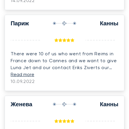
14.09.2022
Париж
Канны
There were 10 of us who went from Reims in
France down to Cannes and we want to give
Luna Jet and our contact Eriks Ziverts our
best recommendations Our plane Legacy 650
Read more
which was so nice and the staff on board
10.09.2022
who took care of us were absolutely
wonderful
Женева
Канны