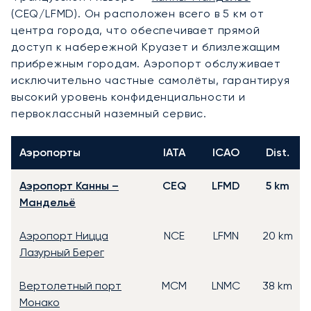
(CEQ/LFMD). Он расположен всего в 5 км от
центра города, что обеспечивает прямой
доступ к набережной Круазет и близлежащим
прибрежным городам. Аэропорт обслуживает
исключительно частные самолёты, гарантируя
высокий уровень конфиденциальности и
первоклассный наземный сервис.
Аэропорты
IATA
ICAO
Dist.
Аэропорт Канны –
CEQ
LFMD
5 km
Мандельё
Аэропорт Ницца
NCE
LFMN
20 km
Лазурный Берег
Вертолетный порт
MCM
LNMC
38 km
Монако