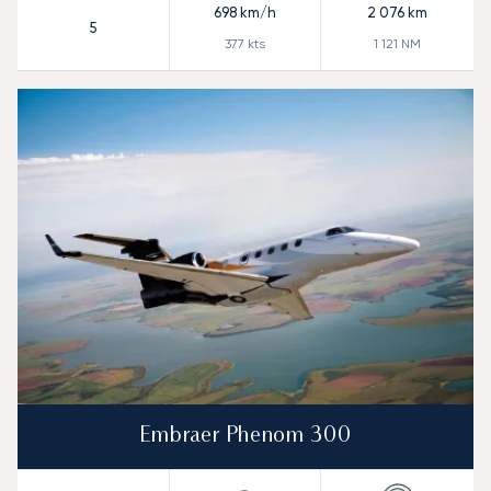
698
km/h
2 076
km
5
377
kts
1 121
NM
Embraer Phenom 300