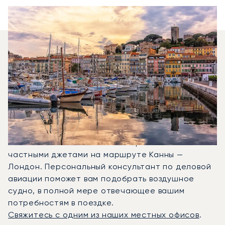
Какие Типы Самолетов
Я Могу Арендовать Для
Перелета Между
Лондоном И Каннами?
В 2025 году Citation CJ1, Phenom 300 и Citation
Latitude стали наиболее востребованными
частными джетами на маршруте Канны —
Лондон. Персональный консультант по деловой
авиации поможет вам подобрать воздушное
судно, в полной мере отвечающее вашим
потребностям в поездке.
Свяжитесь с одним из наших местных офисов
.