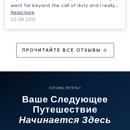
went far beyond the call of duty and I really
appreciate it. My family were quite pleased
Read more
and so am I... Thank you again.
02.08.2015
ПРОЧИТАЙТЕ ВСЕ ОТЗЫВЫ
ГОТОВЫ ЛЕТЕТЬ?
Ваше Следующее
Путешествие
Начинается Здесь