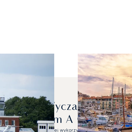
ów Mogę Wyczarterować, 
Londynem A Cannes?
 Latitude były najczęściej wykorzystywanymi prywatny