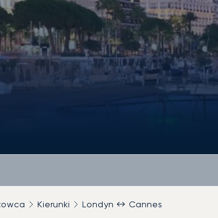
utowca
Kierunki
Londyn ↔ Cannes