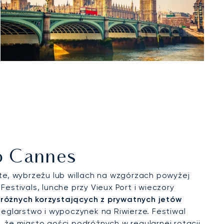
o Cannes
te, wybrzeżu lub willach na wzgórzach powyżej
stivals, lunche przy Vieux Port i wieczory
różnych korzystających z prywatnych jetów
eglarstwo i wypoczynek na Riwierze. Festiwal
ą, że miasto gości podróżnych w regularnej rotacji.