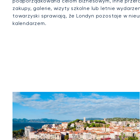
podporządkowana celom biznesowym, inne przera
zakupy, galerie, wizyty szkolne lub letnie wydar
towarzyski sprawiają, że Londyn pozostaje w nie
kalendarzem.