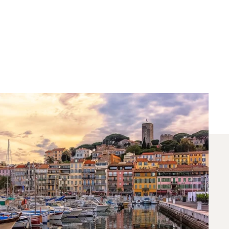
Aby Polecieć Między
mi odrzutowcami na trasie Cannes — Londyn.