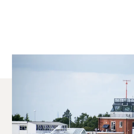
Jakie Typy Samolot
W 2025 roku Citation CJ1, Phenom 300 i Citation