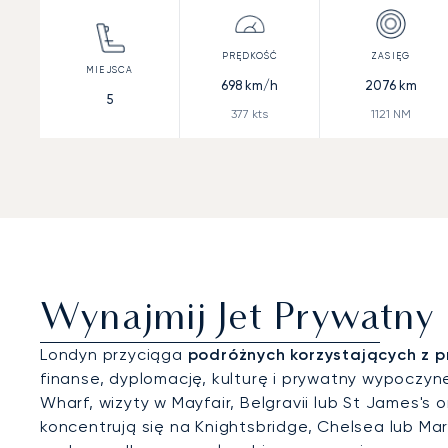
698
km/h
2076
km
5
377
kts
1121
NM
Wynajmij Jet Prywatny
Londyn przyciąga
podróżnych korzystających z p
finanse, dyplomację, kulturę i prywatny wypoczyn
Wharf, wizyty w Mayfair, Belgravii lub St James's
koncentrują się na Knightsbridge, Chelsea lub Ma