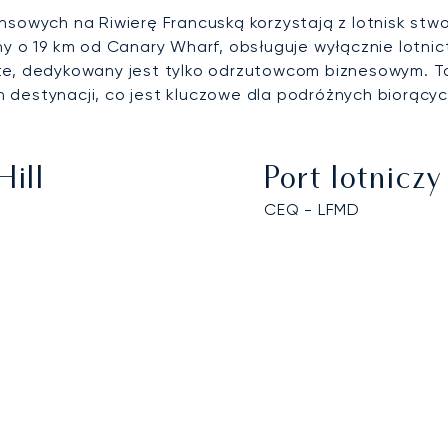
nsowych na Riwierę Francuską korzystają z lotnisk stw
ny o 19 km od Canary Wharf, obsługuje wyłącznie lotni
tte, dedykowany jest tylko odrzutowcom biznesowym. 
 destynacji, co jest kluczowe dla podróżnych biorący
Hill
Port lotnic
CEQ - LFMD