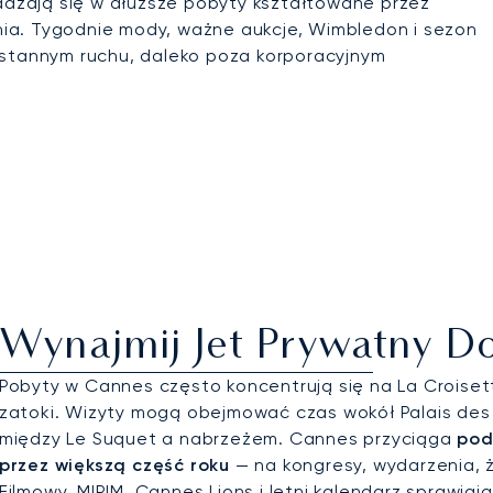
dzają się w dłuższe pobyty kształtowane przez
zenia. Tygodnie mody, ważne aukcje, Wimbledon i sezon
ustannym ruchu, daleko poza korporacyjnym
Wynajmij Jet Prywatny D
Pobyty w Cannes często koncentrują się na La Croiset
zatoki. Wizyty mogą obejmować czas wokół Palais des Fe
między Le Suquet a nabrzeżem. Cannes przyciąga
pod
przez większą część roku
— na kongresy, wydarzenia, ż
Filmowy, MIPIM, Cannes Lions i letni kalendarz sprawiaj