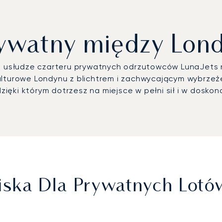
rywatny między Lo
ęki usłudze czarteru prywatnych odrzutowców LunaJets
ulturowe Londynu z blichtrem i zachwycającym wybrzeż
ęki którym dotrzesz na miejsce w pełni sił i w doskona
tniska Dla Prywatnych Lo