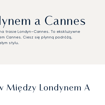
ndynem a Cannes
 na trasie Londyn–Cannes. To ekskluzywne
em Cannes. Ciesz się płynną podróżą,
łym stylu.
tów Między Londynem A