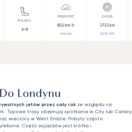
822
km/h
3723
km
6-8
444
kts
2010
NM
 Do Londynu
rywatnych jetów przez cały rok
ze względu na
ek. Typowe trasy obejmują spotkania w City lub Canary
 oraz wieczory w West Endzie. Pobyty często
rylebone. Część wyjazdów jest krótka i