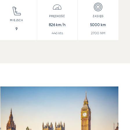
826
km/h
5000
km
9
446
kts
2700
NM