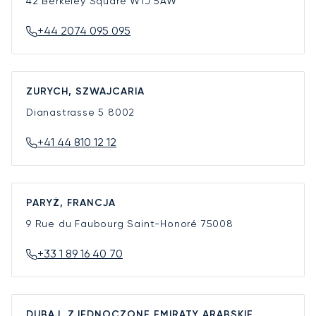
42 Berkeley Square
W1J 5AW
+44 2074 095 095
ZURYCH, SZWAJCARIA
Dianastrasse 5
8002
+41 44 810 12 12
PARYŻ, FRANCJA
9 Rue du Faubourg Saint-Honoré
75008
+33 1 89 16 40 70
DUBAJ, ZJEDNOCZONE EMIRATY ARABSKIE