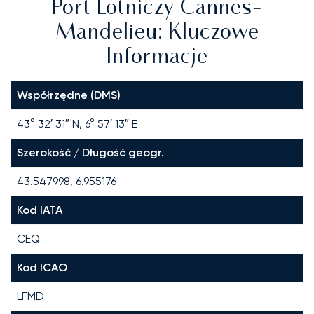
Port Lotniczy Cannes-
Mandelieu: Kluczowe
Informacje
Współrzędne (DMS)
43° 32′ 31″ N, 6° 57′ 13″ E
Szerokość / Długość geogr.
43.547998, 6.955176
Kod IATA
CEQ
Kod ICAO
LFMD