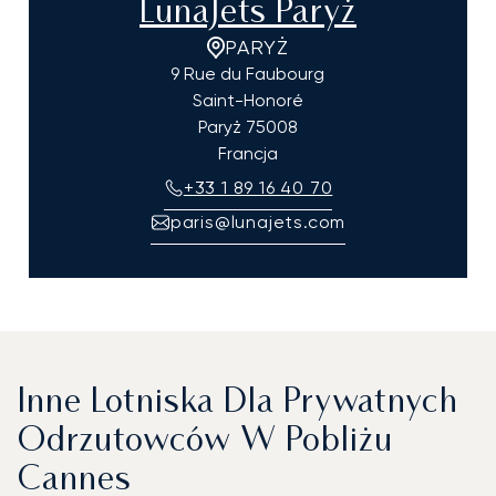
LunaJets Paryż
PARYŻ
9 Rue du Faubourg
Saint-Honoré
Paryż
75008
Francja
+33 1 89 16 40 70
paris@lunajets.com
Inne Lotniska Dla Prywatnych
Odrzutowców W Pobliżu
Cannes