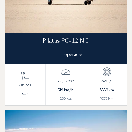
Pilatus PC-12 NG
*
operacje
519
km/h
3339
km
6-7
280
kts
1803
NM