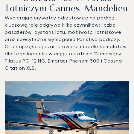
Lotniczym Cannes-Mandelieu
Wybierając prywatny odrzutowiec na podróż,
kluczową rolę odgrywa kilka czynników: liczba
pasażerów, dystans lotu, możliwości lotniskowe
oraz specyficzne wymagania Państwa podróży.
Oto najczęściej czarterowane modele samolotów
dla tego kierunku w ciągu ostatnich 12 miesięcy:
Pilatus PC-12 NG, Embraer Phenom 300 i Cessna
Citation XLS.
Port lotniczy Cannes-Mandelieu : 3 najpopularniejsze mod
Zdjęcie samolotu
Model samolotu
Operacje lotnicze w 20
Miejsca
Prędkość (km/h)
Prędkość (węzły)
Zasięg (km)
Zasięg (NM)