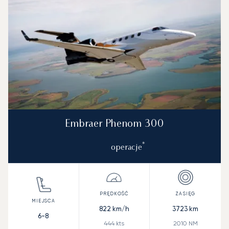
Embraer Phenom 300
*
operacje
822
km/h
3723
km
6-8
444
kts
2010
NM