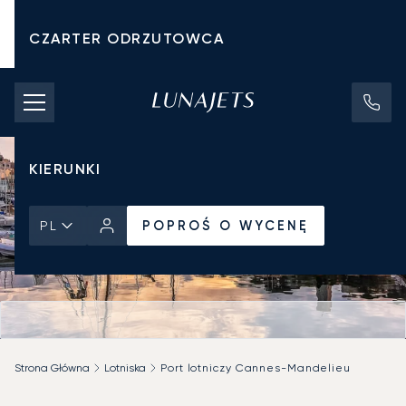
CZARTER ODRZUTOWCA
KOSZTY CZARTERU
PRYWATNE ODRZUTOWCE
KIERUNKI
POPROŚ O WYCENĘ
PL
Strona Główna
Lotniska
Port lotniczy Cannes-Mandelieu