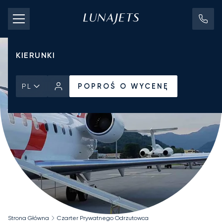
KOSZTY CZARTERU
PRYWATNE ODRZUTOWCE
KIERUNKI
POPROŚ O WYCENĘ
PL
Strona Główna
Czarter Prywatnego Odrzutowca