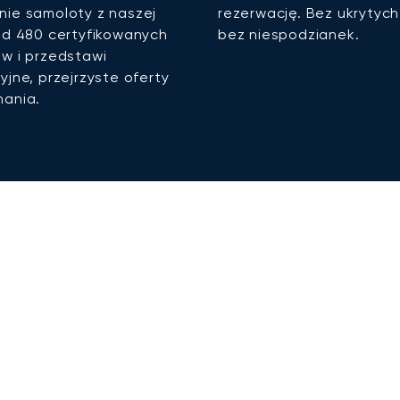
ie samoloty z naszej
rezerwację. Bez ukrytych 
ad 480 certyfikowanych
bez niespodzianek.
w i przedstawi
yjne, przejrzyste oferty
ania.