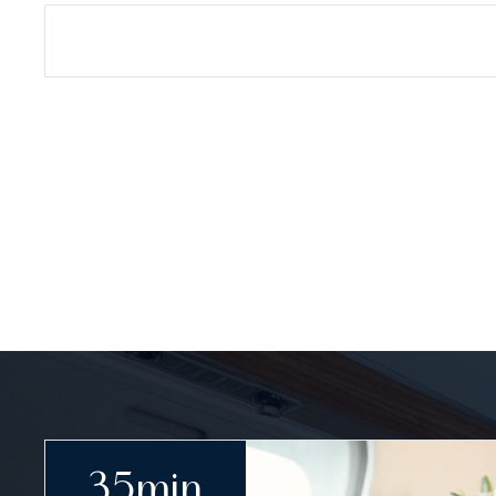
4 800+
182
SAMOLOTÓW NA ŚWIECIE
ODWIEDZON
35min