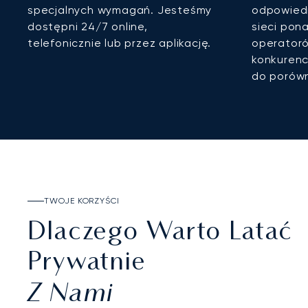
specjalnych wymagań. Jesteśmy
odpowiedn
dostępni 24/7 online,
sieci pon
telefonicznie lub przez aplikację.
operatoró
konkurenc
do porówn
TWOJE KORZYŚCI
Dlaczego Warto Latać
Prywatnie
Z Nami