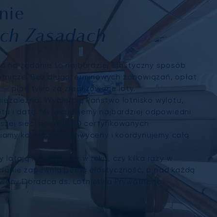
nie
ch Zasadach
o na żądanie to najbardziej elastyczny sposób
otnicze. Bez długoterminowych zobowiązań, opłat
k – płać tylko za zrealizowane loty.
niezależna. Wybierają Państwo lotnisko wylotu,
otu i datę. My znajdujemy najbardziej odpowiedni
szej sieci ponad 480 certyfikowanych
iamy konkurencyjne wyceny i koordynujemy całą
y latają Państwo raz w roku, czy kilka razy w
ądanie zapewnia pełną elastyczność, a nad każdą
wany Doradca ds. Lotnictwa Prywatnego.