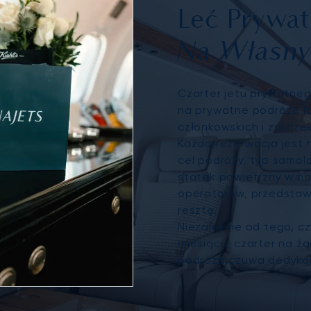
Leć Prywat
Na Własny
Czarter jetu prywatneg
na prywatne podróże l
członkowskich i zalicze
Każda rezerwacja jest 
cel podróży, typ samol
statek powietrzny w na
operatorów, przedstaw
resztę.
Niezależnie od tego, cz
miesiącu, czarter na ż
podróżą czuwa dedyko