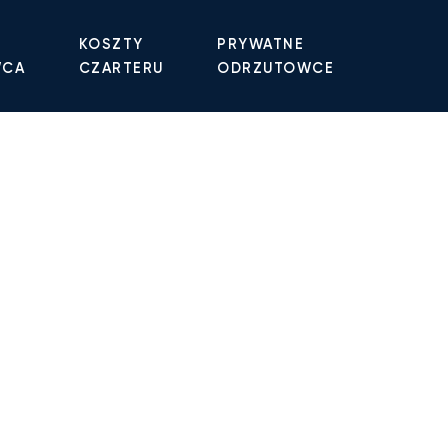
KOSZTY
PRYWATNE
WCA
CZARTERU
ODRZUTOWCE
watnego
 do ponad 4 800 samolotów
kilku minut otrzymasz
y przez dedykowanego