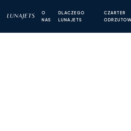
O
DLACZEGO
CZARTER
NAS
LUNAJETS
ODRZUTO
LATAJ WTEDY, KIEDY CHCESZ
Czarter jetu pry
na życzenie
Bez członkostwa, bez depozytu. Uzyskaj dostęp
na całym świecie, wybierz trasę i datę, a w ciągu 
konkurencyjne wyceny. Każdy lot jest zarządzan
Doradcę ds. Lotnictwa Prywatnego.