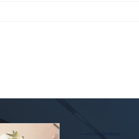
+
4.8 ★
YCH KRAJÓW
OCENA KLIENTÓW
PEŁNA SWOBODA