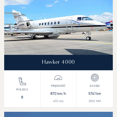
Hawker 4000
870
km/h
5741
km
8
470
kts
3100
NM