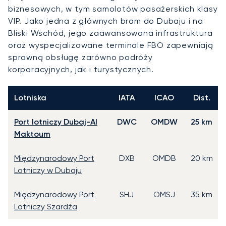
biznesowych, w tym samolotów pasażerskich klasy
VIP. Jako jedna z głównych bram do Dubaju i na
Bliski Wschód, jego zaawansowana infrastruktura
oraz wyspecjalizowane terminale FBO zapewniają
sprawną obsługę zarówno podróży
korporacyjnych, jak i turystycznych.
Lotniska
IATA
ICAO
Dist.
Port lotniczy Dubaj-Al
DWC
OMDW
25 km
Maktoum
Międzynarodowy Port
DXB
OMDB
20 km
Lotniczy w Dubaju
Międzynarodowy Port
SHJ
OMSJ
35 km
Lotniczy Szardża