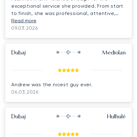
exceptional service she provided. From start
to finish, she was professional, attentive,
and incredibly responsive, ensuring every
Read more
detail was handled seamlessly. The entire
09.03.2026
experience was outstanding. I would highly
recommend Yolanda and LunaJets to anyone
seeking a first-class private aviation
Dubaj
Mediolan
experience.
Andrew was the nicest guy ever.
06.03.2026
Dubaj
Hulhulé