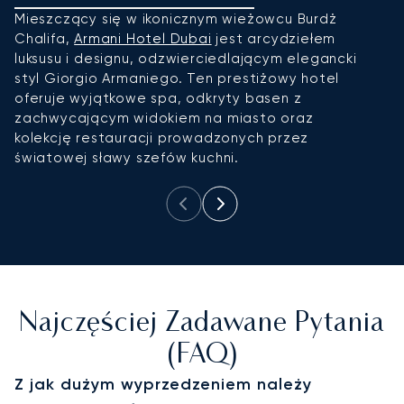
Mieszczący się w ikonicznym wieżowcu Burdż
J
Chalifa,
Armani Hotel Dubai
jest arcydziełem
w
luksusu i designu, odzwierciedlającym elegancki
u
styl Giorgio Armaniego. Ten prestiżowy hotel
z
oferuje wyjątkowe spa, odkryty basen z
b
zachwycającym widokiem na miasto oraz
p
kolekcję restauracji prowadzonych przez
dl
światowej sławy szefów kuchni.
Najczęściej Zadawane Pytania
(FAQ)
Z jak dużym wyprzedzeniem należy