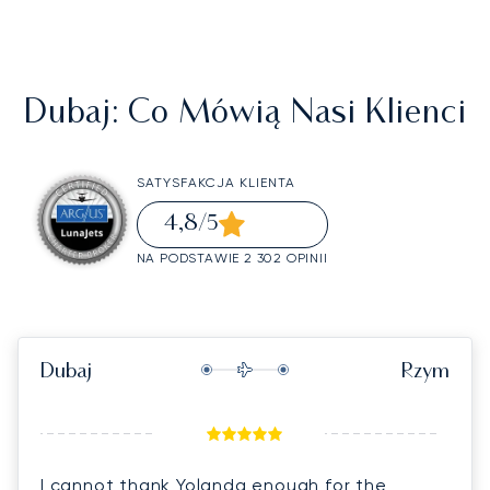
Dubaj
: Co Mówią Nasi Klienci
SATYSFAKCJA KLIENTA
4,8
/5
NA PODSTAWIE 2 302 OPINII
Dubaj
Rzym
I cannot thank Yolanda enough for the