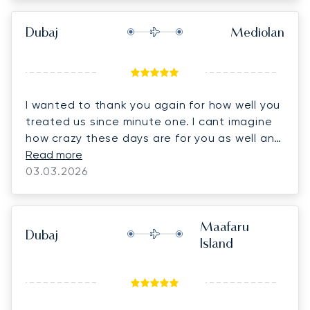
🙏 PS: we have tales to tell for sure... Love,
Bryan, Tina & Charles
Dubaj
Mediolan
I wanted to thank you again for how well you
treated us since minute one. I cant imagine
how crazy these days are for you as well and
you did amazing! If I can give a shoutout to
Read more
anyone from the company to help don’t
03.03.2026
hesitate! Hope to meet you soon!
Maafaru
Dubaj
Island