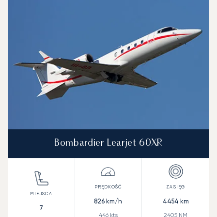
Bombardier Learjet 60XR
826
km/h
4454
km
7
446
kts
2405
NM