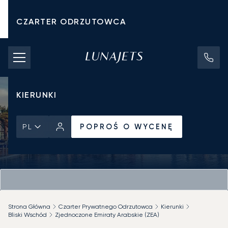
CZARTER ODRZUTOWCA
KOSZTY CZARTERU
PRYWATNE ODRZUTOWCE
KIERUNKI
POPROŚ O WYCENĘ
PL
Strona Główna
Czarter Prywatnego Odrzutowca
Kierunki
Bliski Wschód
Zjednoczone Emiraty Arabskie (ZEA)