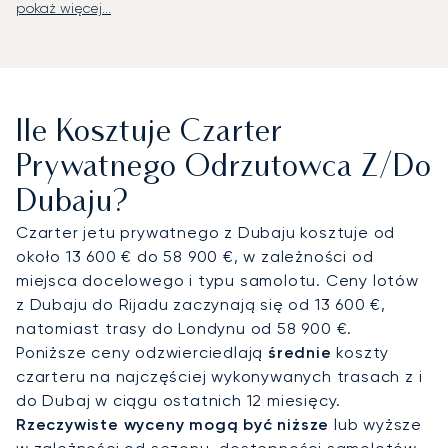
pokaż więcej...
LunaJets organizuje prywatne loty na
Międzynarodowe Lotnisko w Dubaju (DXB),
oddalone zaledwie 15-20 minut od centrum, oraz
na Międzynarodowe Lotnisko Al Maktoum (DWC),
które oferuje większą dostępność slotów i
Ile Kosztuje Czarter
dedykowaną infrastrukturę dla lotnictwa
biznesowego. Doradzamy Państwu najbardziej
Prywatnego Odrzutowca Z/do
efektywne rozwiązanie, w zależności od planu
Dubaju?
podróży – czy to lądowanie blisko spotkań w
mieście, czy unikanie zatorów podczas
Czarter jetu prywatnego z Dubaju kosztuje od
najważniejszych wydarzeń. Transfery helikopterem
około 13 600 € do 58 900 €, w zależności od
pozwalają na dotarcie bezpośrednio do
miejsca docelowego i typu samolotu. Ceny lotów
ikonicznych hoteli, takich jak Burdż al-Arab, czy
z Dubaju do Rijadu zaczynają się od 13 600 €,
willi na Palmie Jumeirah, skracając czas podróży i
natomiast trasy do Londynu od 58 900 €.
oferując panoramiczne widoki na miasto.
Poniższe ceny odzwierciedlają
średnie
koszty
czarteru na najczęściej wykonywanych trasach z i
Z dwudziestoletnim doświadczeniem, LunaJets był
do Dubaj w ciągu ostatnich 12 miesięcy.
pierwszym europejskim brokerem czarterowym,
Rzeczywiste wyceny mogą być niższe
lub wyższe
który otrzymał certyfikat Argus®, co stanowi