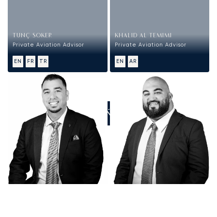
TUNÇ SOKER
KHALID AL TEMIMI
Private Aviation Advisor
Private Aviation Advisor
EN
FR
TR
EN
AR
ZADZWOŃ DO NAS