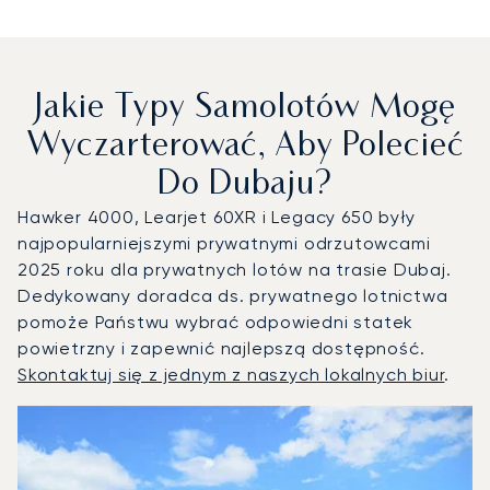
Jakie Typy Samolotów Mogę
Wyczarterować, Aby Polecieć
Do Dubaju?
Hawker 4000, Learjet 60XR i Legacy 650 były
najpopularniejszymi prywatnymi odrzutowcami
2025 roku dla prywatnych lotów na trasie Dubaj.
Dedykowany doradca ds. prywatnego lotnictwa
pomoże Państwu wybrać odpowiedni statek
powietrzny i zapewnić najlepszą dostępność.
Skontaktuj się z jednym z naszych lokalnych biur
.
Dubaj : 3 najpopularniejsze modele statków powietrznych 
Zdjęcie samolotu
Model samolotu
Miejsca
Prędkość (km/h)
Prędkość (węzły)
Zasięg (km)
Zasięg (NM)