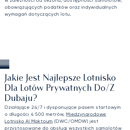
w zależności od sezonu, dostępności samolotów,
uznanie dla rygorystycznych norm
obowiązujących podatków oraz indywidualnych
bezpieczeństwa i jakości usług. W Dubaju nasza
wymagań dotyczących lotu.
wiedza specjalistyczna gwarantuje niezawodną
obsługę podczas ważnych targów, dyskretne
organizacje podróży dyplomatycznych oraz
spersonalizowane rozwiązania dla turystów w
szczycie sezonu, od Pucharu Świata w Dubaju po
prestiżowe wydarzenia kulturalne i lifestylowe.
Jakie Jest Najlepsze Lotnisko
Dla Lotów Prywatnych Do/z
Dubaju?
Działające 24/7 i dysponujące pasem startowym
o długości 4 500 metrów,
Międzynarodowe
Lotnisko Al Maktoum
(DWC/OMDW) jest
przystosowane do obsługi wszystkich samolotów