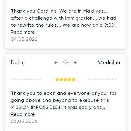
Thank you Caroline. We are in Maldives...
after a challenge with immigration... we had
to rewrite the rules... We are now on a 9:00
p.m. flight to Colombo and connecting flight
Read more
back to Melbourne and should be with our
04.03.2026
families by dinner tomorrow night.
Dubaj
Mediolan
Thank you to each and everyone of your for
going above and beyond to execute this
MISSION IMPOSSIBLE!!! It was scary and
complicated but the right call in the end and
Read more
we could not be more excited to be on
03.03.2026
European soil and headed back home soon!