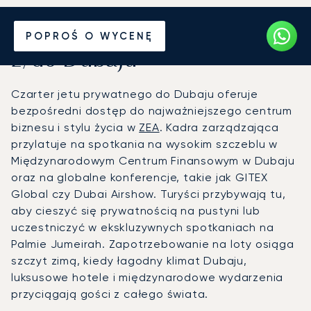
Wynajmij jet prywatny
POPROŚ O WYCENĘ
z/do Dubaju
Czarter jetu prywatnego do Dubaju oferuje
bezpośredni dostęp do najważniejszego centrum
biznesu i stylu życia w
ZEA
. Kadra zarządzająca
przylatuje na spotkania na wysokim szczeblu w
Międzynarodowym Centrum Finansowym w Dubaju
oraz na globalne konferencje, takie jak GITEX
Global czy Dubai Airshow. Turyści przybywają tu,
aby cieszyć się prywatnością na pustyni lub
uczestniczyć w ekskluzywnych spotkaniach na
Palmie Jumeirah. Zapotrzebowanie na loty osiąga
szczyt zimą, kiedy łagodny klimat Dubaju,
luksusowe hotele i międzynarodowe wydarzenia
przyciągają gości z całego świata.