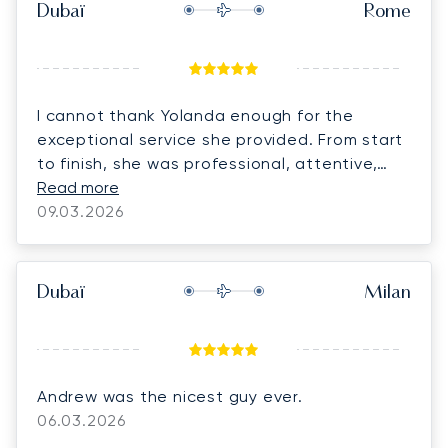
Dubaï
Rome
I cannot thank Yolanda enough for the
exceptional service she provided. From start
to finish, she was professional, attentive,
and incredibly responsive, ensuring every
Read more
detail was handled seamlessly. The entire
09.03.2026
experience was outstanding. I would highly
recommend Yolanda and LunaJets to anyone
seeking a first-class private aviation
Dubaï
Milan
experience.
Andrew was the nicest guy ever.
06.03.2026