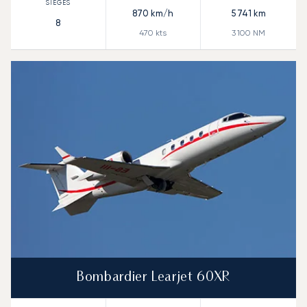
870
km/h
5 741
km
8
470
kts
3 100
NM
Bombardier Learjet 60XR