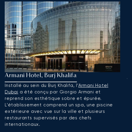
Armani Hotel, Burj Khalifa
J
Installé au sein du Burj Khalifa, l’
Armani Hotel
L
Dubai
a été conçu par Giorgio Armani et
a
reprend son esthétique sobre et épurée.
L
L’établissement comprend un spa, une piscine
sp
extérieure avec vue sur la ville et plusieurs
ac
restaurants supervisés par des chefs
Ar
internationaux.
Re
ré