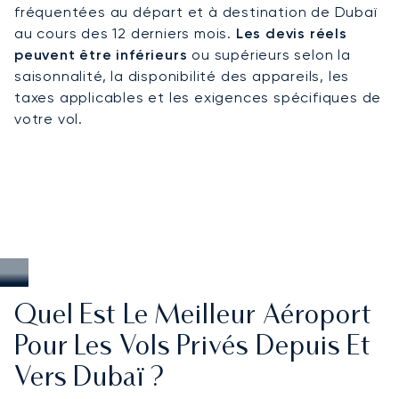
fréquentées au départ et à destination de Dubaï
accès direct à la principale plaque tournante des
au cours des 12 derniers mois.
Les devis réels
Émirats arabes unis
pour les affaires et l'art de
peuvent être inférieurs
ou supérieurs selon la
vivre. Les dirigeants s'y rendent pour des réunions
saisonnalité, la disponibilité des appareils, les
de haut niveau au Centre Financier International
taxes applicables et les exigences spécifiques de
de Dubaï et pour des conférences mondiales
votre vol.
telles que le GITEX Global ou le Dubai Airshow. Les
voyageurs d'agrément y viennent pour des
escapades privées dans le désert ou pour des
réceptions exclusives sur Palm Jumeirah. La
demande atteint son apogée en hiver, lorsque le
climat doux de Dubaï, son hôtellerie de luxe et ses
événements internationaux attirent des visiteurs
du monde entier.
Quel Est Le Meilleur Aéroport
Pour Les Vols Privés Depuis Et
Vers Dubaï ?