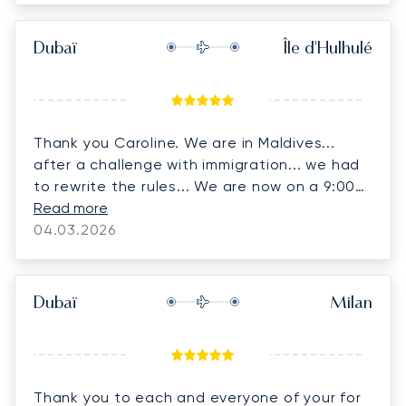
Dubaï
Île d'Hulhulé
Thank you Caroline. We are in Maldives...
after a challenge with immigration... we had
to rewrite the rules... We are now on a 9:00
p.m. flight to Colombo and connecting flight
Read more
back to Melbourne and should be with our
04.03.2026
families by dinner tomorrow night.
Dubaï
Milan
Thank you to each and everyone of your for