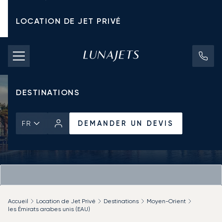
LOCATION DE JET PRIVÉ
TARIFS D'AFFRÈTEMENT
JETS PRIVÉS
DESTINATIONS
DEMANDER UN DEVIS
FR
Accueil
Location de Jet Privé
Destinations
Moyen-Orient
les Émirats arabes unis (EAU)