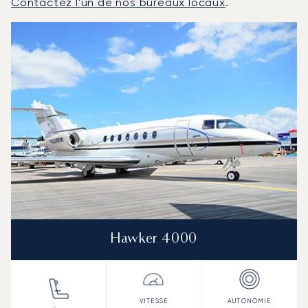
Contactez l'un de nos bureaux locaux
.
Dubaï : Les 3 modèles d'aéronefs les plus fréquentés e
Photo de l'aéronef
Modèle d'aéronef
Sièges
Vitesse (km/h)
Vitesse (nœuds)
Autonomie (km)
Autonomie (NM)
Hawker 4000