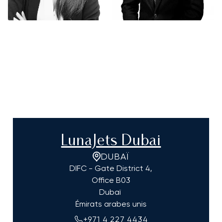
LunaJets Dubai
DUBAÏ
DIFC - Gate District 4,
Office B03
Dubaï
Émirats arabes unis
+971 4 227 4434