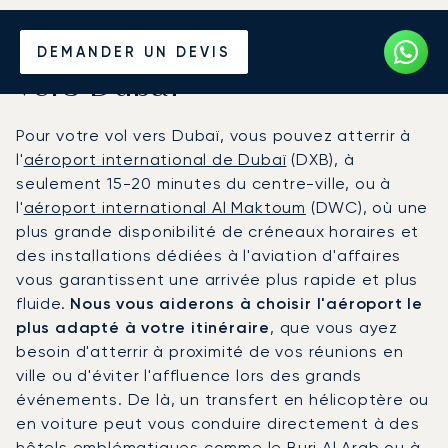
Louer un Jet Privé depuis et
DEMANDER UN DEVIS
vers Dubaï
Pour votre vol vers Dubaï, vous pouvez atterrir à
l'
aéroport international de Dubaï
(DXB), à
seulement 15-20 minutes du centre-ville, ou à
l'
aéroport international Al Maktoum
(DWC), où une
plus grande disponibilité de créneaux horaires et
des installations dédiées à l'aviation d'affaires
vous garantissent une arrivée plus rapide et plus
fluide.
Nous vous aiderons à choisir l'aéroport le
plus adapté à votre itinéraire
, que vous ayez
besoin d'atterrir à proximité de vos réunions en
ville ou d'éviter l'affluence lors des grands
événements. De là, un transfert en hélicoptère ou
en voiture peut vous conduire directement à des
hôtels emblématiques comme le Burj Al Arab ou à