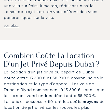
une villa sur Palm Jumeirah, réduisant ainsi le
temps de trajet tout en vous offrant des vues
panoramiques sur la ville.
voir plus...
Forts de deux décennies d'expérience, nous
avons été le
premier courtier européen en jets
privés à recevoir la certification ARGUS®
, une
reconnaissance de nos normes rigoureuses en
matière de sécurité et de service. Notre
bureau
Combien Coûte La Location
local à Dubaï
nous permet de fournir
un support
sur place
, garantissant des arrivées fiables pour
D'un Jet Privé Depuis Dubaï ?
les grands salons professionnels, des dispositions
La location d'un jet privé au départ de Dubaï
discrètes pour les voyages diplomatiques, et des
coûte entre 13 600 € et 58 900 € environ, selon la
solutions sur mesure pour les voyageurs
destination et le type d'appareil. Les vols de
d'agrément pendant la haute saison, de la Dubai
Dubaï à Riyad commencent à 13 600 €, tandis que
World Cup aux événements culturels et lifestyle
les liaisons vers Londres débutent à 58 900 €.
les plus prestigieux.
Les prix ci-dessous reflètent les coûts
moyens
de
location de jet privé sur les routes les plus
La location d'un jet privé pour Dubaï offre un