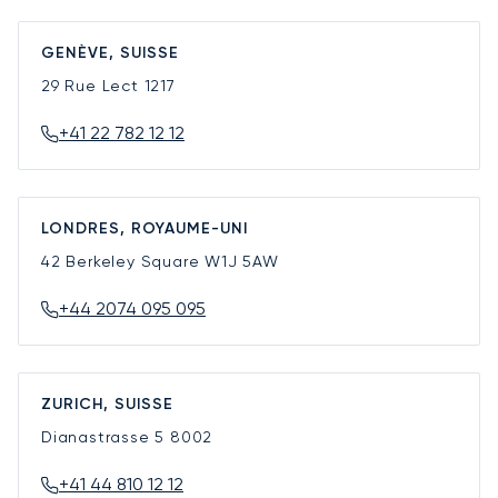
GENÈVE, SUISSE
29 Rue Lect
1217
+41 22 782 12 12
LONDRES, ROYAUME-UNI
42 Berkeley Square
W1J 5AW
+44 2074 095 095
ZURICH, SUISSE
Dianastrasse 5
8002
+41 44 810 12 12