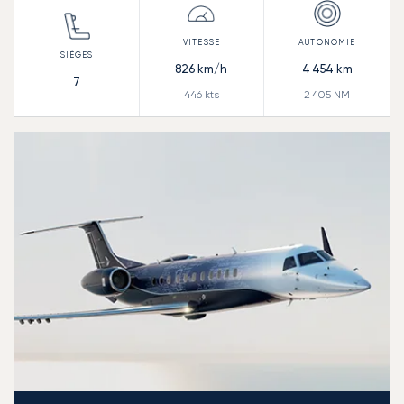
826
km/h
4 454
km
7
446
kts
2 405
NM