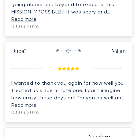
going above and beyond to execute this
MISSION IMPOSSIBLE!!! It was scary and
complicated but the right call in the end and
Read more
we could not be more excited to be on
03.03.2026
European soil and headed back home soon!
🙏 PS: we have tales to tell for sure... Love,
Bryan, Tina & Charles
Dubaï
Milan
I wanted to thank you again for how well you
treated us since minute one. I cant imagine
how crazy these days are for you as well and
you did amazing! If I can give a shoutout to
Read more
anyone from the company to help don’t
03.03.2026
hesitate! Hope to meet you soon!