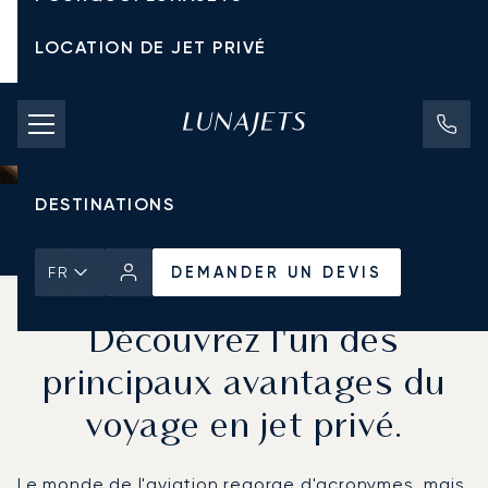
LOCATION DE JET PRIVÉ
TARIFS D'AFFRÈTEMENT
JETS PRIVÉS
DESTINATIONS
Accueil
Actualités et Perspectives
DEMANDER UN DEVIS
DEMANDER UN DEVIS
FR
Qu'est-ce qu'un FBO ?
Découvrez l'un des
principaux avantages du
voyage en jet privé.
Le monde de l'aviation regorge d'acronymes, mais