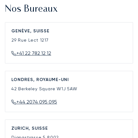
Nos Bureaux
GENÈVE, SUISSE
29 Rue Lect
1217
+41 22 782 12 12
LONDRES, ROYAUME-UNI
42 Berkeley Square
W1J 5AW
+44 2074 095 095
ZURICH, SUISSE
Dianastrasse 5
8002