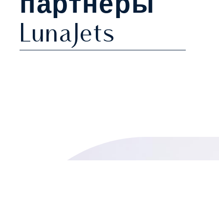
партнёры
LunaJets