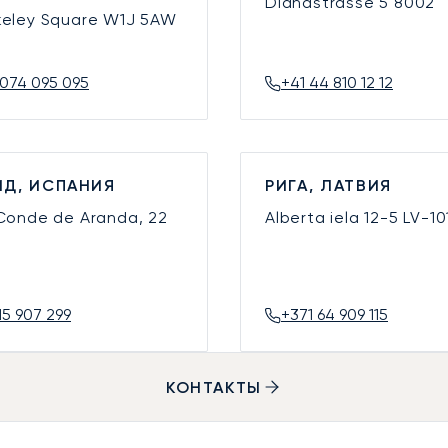
Dianastrasse 5
8002
keley Square
W1J 5AW
074 095 095
+41 44 810 12 12
Д, ИСПАНИЯ
РИГА, ЛАТВИЯ
 Conde de Aranda, 22
Alberta iela 12-5
LV-10
15 907 299
+371 64 909 115
КОНТАКТЫ