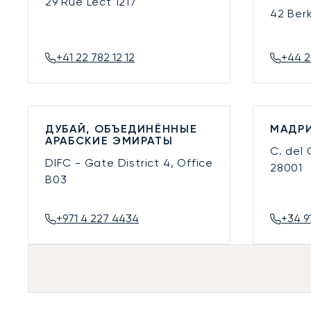
29 Rue Lect
1217
42 Ber
+41 22 782 12 12
+44 2
ДУБАЙ, ОБЪЕДИНЁННЫЕ
МАДРИ
АРАБСКИЕ ЭМИРАТЫ
C. del
DIFC - Gate District 4, Office
28001
B03
+971 4 227 4434
+34 9