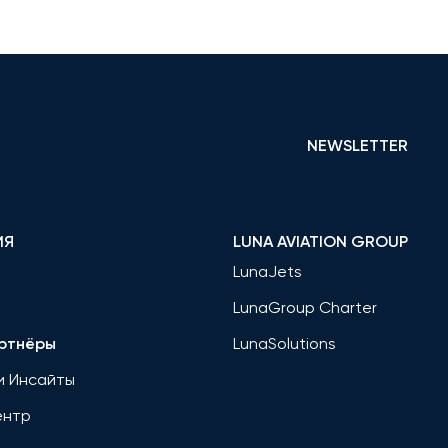
NEWSLETTER
ИЯ
LUNA AVIATION GROUP
LunaJets
LunaGroup Charter
ртнёры
LunaSolutions
и Инсайты
ентр