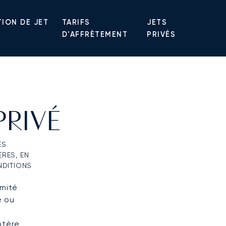
ION DE JET
TARIFS
JETS
D'AFFRÈTEMENT
PRIVÉS
PRIVÉ
ES
ÈRES, EN
NDITIONS
imité
e ou
ptère