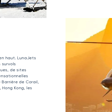
d'en haut. LunaJets
 survols
es, de sites
ensationnelles
 Barrière de Corail,
s, Hong Kong, les