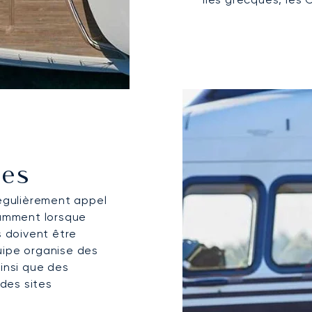
les
régulièrement appel
tamment lorsque
s doivent être
uipe organise des
insi que des
 des sites