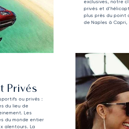
exclusives, notre c
privés et d’hélicop
plus près du point 
de Naples à Capri,
t Privés
portifs ou privés :
ès du lieu de
leinement. Les
es du monde entier
x alentours. La