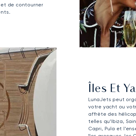
met de contourner
ents.
Îles Et Y
LunaJets peut orga
votre yacht ou vot
affrète des hélico
telles qu’Ibiza, Sai
Capri, Pula et l’en
îles grecques, les 