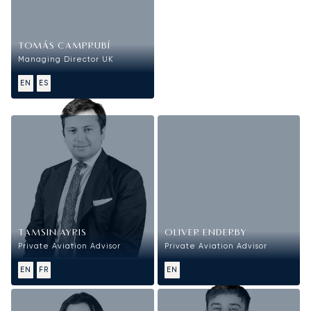
TOMÁS CAMPRUBÍ
Managing Director UK
EN
ES
Équipe commerciale
TAMSIN AYRIS
OLIVER ENDERBY
Private Aviation Advisor
Private Aviation Advisor
EN
FR
EN