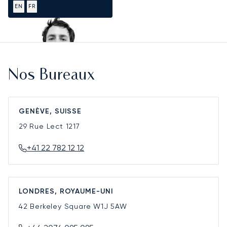
EN
FR
Nos Bureaux
GENÈVE, SUISSE
29 Rue Lect
1217
+41 22 782 12 12
LONDRES, ROYAUME-UNI
42 Berkeley Square
W1J 5AW