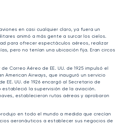
aviones en casi cualquier claro, ya fuera un
tares animó a más gente a surcar los cielos.
dad para ofrecer espectáculos aéreos, realizar
s, pero no tenían una ubicación fija. Eran circos
 de Correo Aéreo de EE. UU. de 1925 impulsó el
an American Airways, que inauguró un servicio
de EE. UU. de 1926 encargó al Secretario de
stableció la supervisión de la aviación.
ronaves, establecieron rutas aéreas y aprobaron
e produjo en todo el mundo a medida que crecían
vicios aeronáuticos a establecer sus negocios de