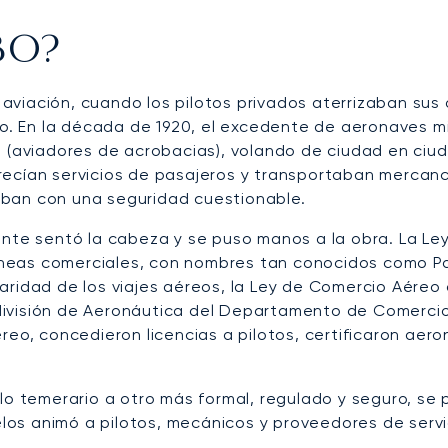
FBO?
a aviación, cuando los pilotos privados aterrizaban sus 
 En la década de 1920, el excedente de aeronaves mili
» (aviadores de acrobacias), volando de ciudad en ciu
ecían servicios de pasajeros y transportaban mercancía
aban con una seguridad cuestionable.
ente sentó la cabeza y se puso manos a la obra. La Ley
olíneas comerciales, con nombres tan conocidos como P
aridad de los viajes aéreos, la Ley de Comercio Aéreo 
ivisión de Aeronáutica del Departamento de Comercio e
reo, concedieron licencias a pilotos, certificaron ae
elo temerario a otro más formal, regulado y seguro, s
vuelos animó a pilotos, mecánicos y proveedores de ser