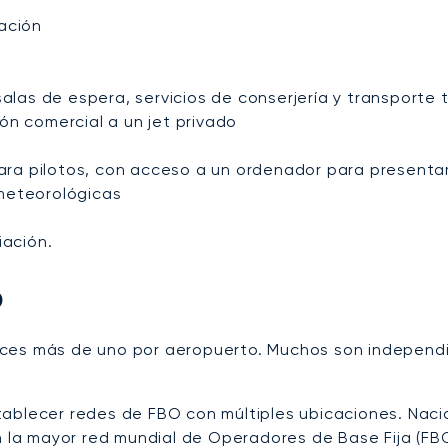
ación
salas de espera, servicios de conserjería y transporte 
ón comercial a un jet privado
para pilotos, con acceso a un ordenador para presentar
meteorológicas
iación.
o
eces más de uno por aeropuerto. Muchos son independi
ablecer redes de FBO con múltiples ubicaciones. Nacid
en la mayor red mundial de Operadores de Base Fija (F