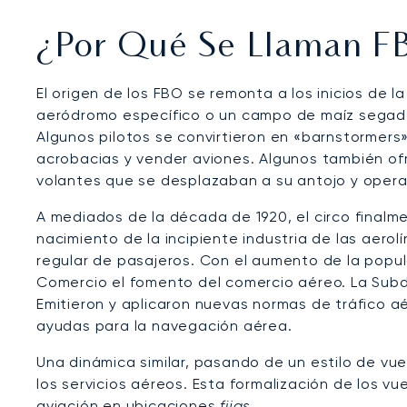
¿Por Qué Se Llaman 
El origen de los FBO se remonta a los inicios de l
aeródromo específico o un campo de maíz segado.
Algunos pilotos se convirtieron en «barnstormers
acrobacias y vender aviones. Algunos también ofr
volantes que se desplazaban a su antojo y oper
A mediados de la década de 1920, el circo finalm
nacimiento de la incipiente industria de las aer
regular de pasajeros. Con el aumento de la popul
Comercio el fomento del comercio aéreo. La Subd
Emitieron y aplicaron nuevas normas de tráfico aé
ayudas para la navegación aérea.
Una dinámica similar, pasando de un estilo de vu
los servicios aéreos. Esta formalización de los 
aviación en ubicaciones
fijas
.