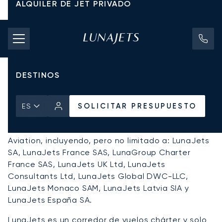
ALQUILER DE JET PRIVADO
TARIFAS DE CHÁRTER
Aviso Legal
JETS PRIVADOS
DESTINOS
SOLICITAR PRESUPUESTO
ES
En este Aviso Legal, el término “
LunaJets
” se
refiere a cualquier entidad dentro del grupo Luna
Aviation, incluyendo, pero no limitado a: LunaJets
SA, LunaJets France SAS, LunaGroup Charter
France SAS, LunaJets UK Ltd, LunaJets
Consultants Ltd, LunaJets Global DWC-LLC,
LunaJets Monaco SAM, LunaJets Latvia SIA y
LunaJets España SA.
LunaJets es un corredor de vuelos chárter y solo