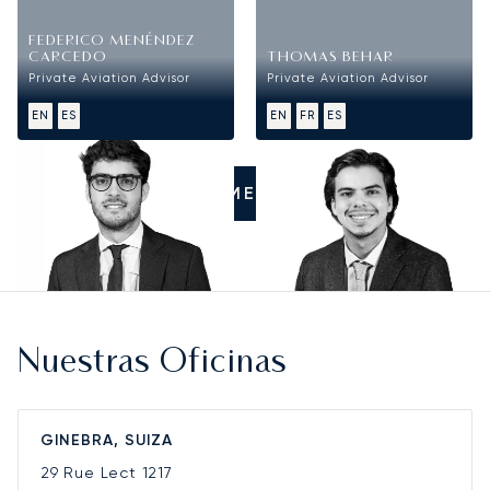
FEDERICO MENÉNDEZ
CARCEDO
THOMAS BEHAR
Private Aviation Advisor
Private Aviation Advisor
EN
ES
EN
FR
ES
LLÁMENOS
Nuestras Oficinas
GINEBRA, SUIZA
29 Rue Lect
1217