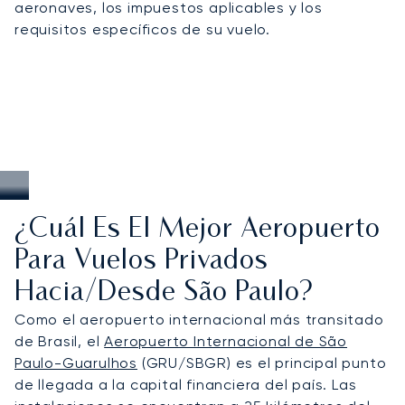
aeronaves, los impuestos aplicables y los
durante eventos de máxima afluencia como la
requisitos específicos de su vuelo.
Semana de la Moda de São Paulo o el Gran Premio
de Fórmula 1, así como vuelos de última hora y
bajo demanda por todo Brasil, en toda
Latinoamérica o hacia destinos internacionales.
¿Cuál Es El Mejor Aeropuerto
Para Vuelos Privados
Hacia/desde São Paulo?
Como el aeropuerto internacional más transitado
de Brasil, el
Aeropuerto Internacional de São
Paulo-Guarulhos
(GRU/SBGR) es el principal punto
de llegada a la capital financiera del país. Las