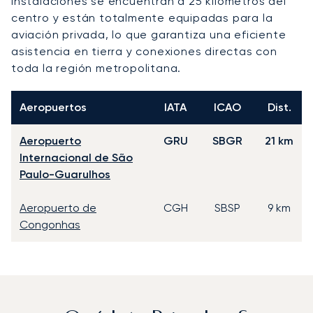
instalaciones se encuentran a 25 kilómetros del
centro y están totalmente equipadas para la
aviación privada, lo que garantiza una eficiente
asistencia en tierra y conexiones directas con
toda la región metropolitana.
Aeropuertos
IATA
ICAO
Dist.
Aeropuerto
GRU
SBGR
21 km
Internacional de São
Paulo-Guarulhos
Aeropuerto de
CGH
SBSP
9 km
Congonhas