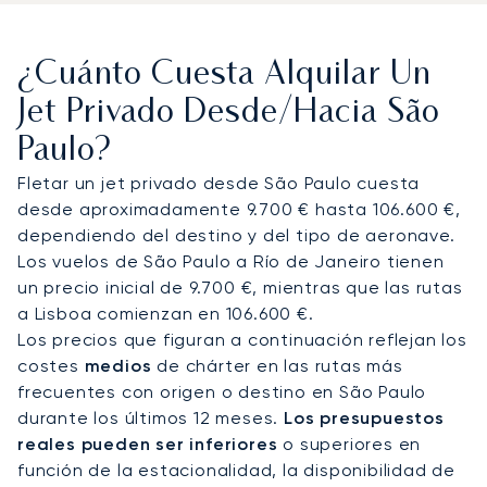
rápido al centro de la ciudad —a unos 20 minutos
en coche de la Avenida Paulista—, el aeropuerto
¿Cuánto Cuesta Alquilar Un
de Guarulhos (GRU) para llegadas
intercontinentales, normalmente a 45-60 minutos
Jet Privado Desde/hacia São
por carretera de los distritos centrales, y el
Paulo?
aeropuerto Campo de Marte (SBMT), dedicado a
la aviación privada y a las operaciones de
Fletar un jet privado desde São Paulo cuesta
helicópteros. Los helicópteros son una parte
desde aproximadamente 9.700 € hasta 106.600 €,
esencial de los desplazamientos en São Paulo,
dependiendo del destino y del tipo de aeronave.
especialmente para traslados a retiros en el
Los vuelos de São Paulo a Río de Janeiro tienen
campo como la Fazenda Boa Vista, a la que se
un precio inicial de 9.700 €, mientras que las rutas
llega en unos 45 minutos desde el SBMT.
a Lisboa comienzan en 106.600 €.
Los precios que figuran a continuación reflejan los
Con dos décadas de experiencia, LunaJets fue el
costes
medios
de chárter en las rutas más
primer bróker de aviación privada europeo en
frecuentes con origen o destino en São Paulo
recibir la certificación Argus®, lo que refleja
durante los últimos 12 meses.
Los presupuestos
nuestros rigurosos estándares de seguridad y la
reales pueden ser inferiores
o superiores en
excelencia en el servicio. En São Paulo, esta
función de la estacionalidad, la disponibilidad de
experiencia garantiza llegadas impecables