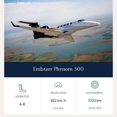
Embraer Phenom 300
822
km/h
3723
km
6-8
444
kts
2010
NM