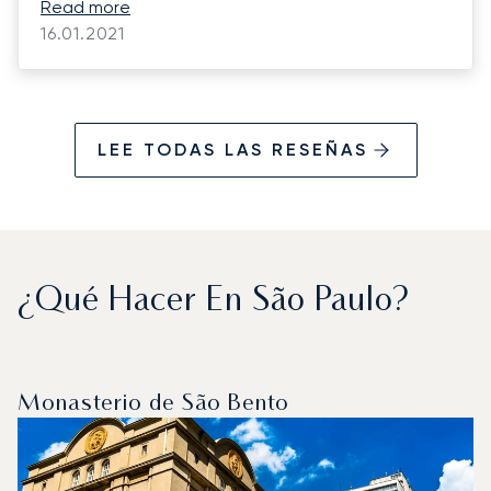
próxima!
Read more
16.01.2021
LEE TODAS LAS RESEÑAS
¿Qué Hacer En São Paulo?
Monasterio de São Bento