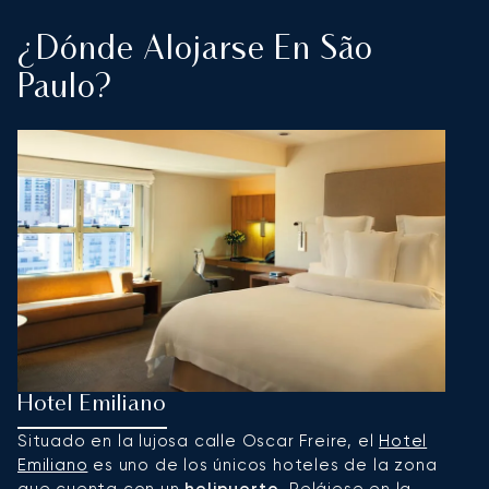
¿Dónde Alojarse En São
Paulo?
Hotel Emiliano
H
Situado en la lujosa calle Oscar Freire, el
Hotel
Es
Emiliano
es uno de los únicos hoteles de la zona
m
que cuenta con un
helipuerto
. Relájese en la
e