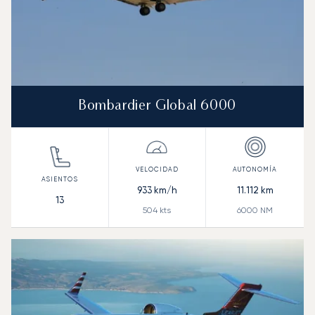
Bombardier Global 6000
933
km/h
11.112
km
13
504
kts
6000
NM