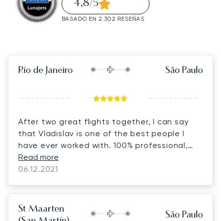
4,8
/5
BASADO EN 2.302 RESEÑAS
Río de Janeiro
São Paulo
After two great flights together, I can say
that Vladislav is one of the best people I
have ever worked with. 100% professional,
focused and with great charisma. I really
Read more
hope we can fly together again.
06.12.2021
St Maarten
São Paulo