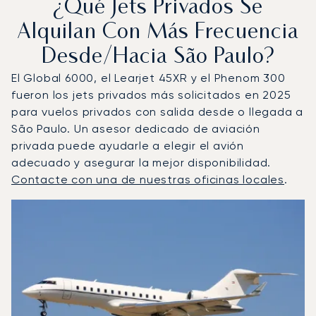
¿Qué Jets Privados Se
Alquilan Con Más Frecuencia
Desde/hacia São Paulo?
El Global 6000, el Learjet 45XR y el Phenom 300
fueron los jets privados más solicitados en 2025
para vuelos privados con salida desde o llegada a
São Paulo. Un asesor dedicado de aviación
privada puede ayudarle a elegir el avión
adecuado y asegurar la mejor disponibilidad.
Contacte con una de nuestras oficinas locales
.
São Paulo : Los 3 modelos de aeronave más operados po
Foto de la aeronave
Modelo de aeronave
Asientos
Velocidad (km/h)
Velocidad (nudos)
Autonomía (km
Autonomía (NM)