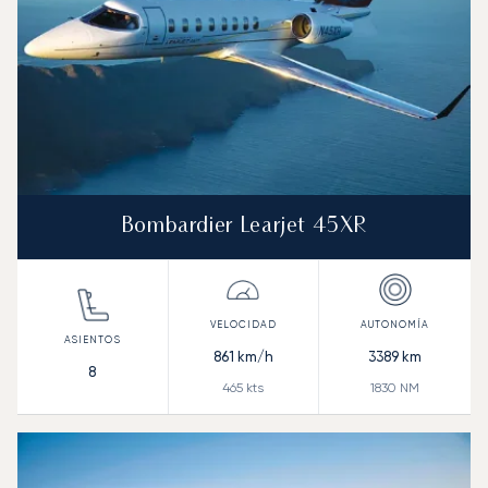
Bombardier Learjet 45XR
861
km/h
3389
km
8
465
kts
1830
NM