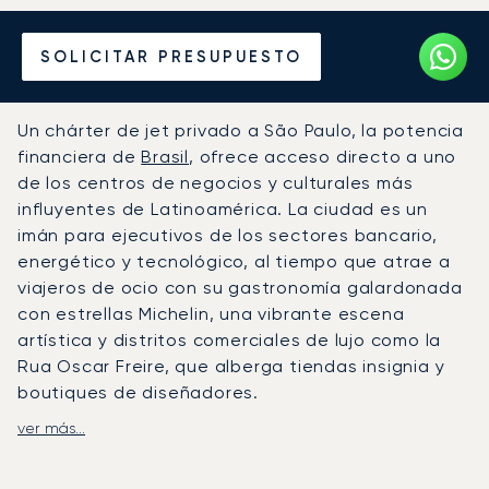
Alquile un Jet Privado
SOLICITAR PRESUPUESTO
desde o hacia São Paulo
Un chárter de jet privado a São Paulo, la potencia
financiera de
Brasil
, ofrece acceso directo a uno
de los centros de negocios y culturales más
influyentes de Latinoamérica. La ciudad es un
imán para ejecutivos de los sectores bancario,
energético y tecnológico, al tiempo que atrae a
viajeros de ocio con su gastronomía galardonada
con estrellas Michelin, una vibrante escena
artística y distritos comerciales de lujo como la
Rua Oscar Freire, que alberga tiendas insignia y
boutiques de diseñadores.
ver más...
LunaJets organiza vuelos a los tres principales
aeropuertos para jets privados de São Paulo: el
aeropuerto de Congonhas (CGH) para un acceso