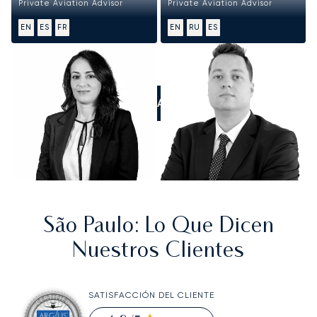
Private Aviation Advisor
Private Aviation Advisor
EN
ES
FR
EN
RU
ES
LLÁMANOS
São Paulo
: Lo Que Dicen
Nuestros Clientes
SATISFACCIÓN DEL CLIENTE