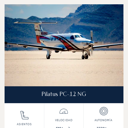
Aeropuerto de Congonhas : Los 3 modelos de aeronave m
Foto de la aeronave
Modelo de aeronave
Asientos
Velocidad (km/h)
Velocidad (nudos)
Autonomía (km
Autonomía (NM)
Pilatus PC-12 NG