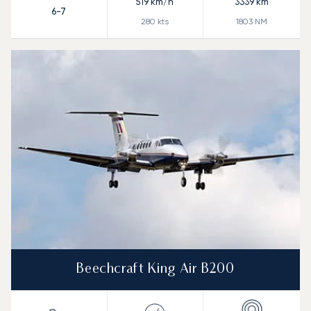
519
km/h
3339
km
6-7
280
kts
1803
NM
Beechcraft King Air B200