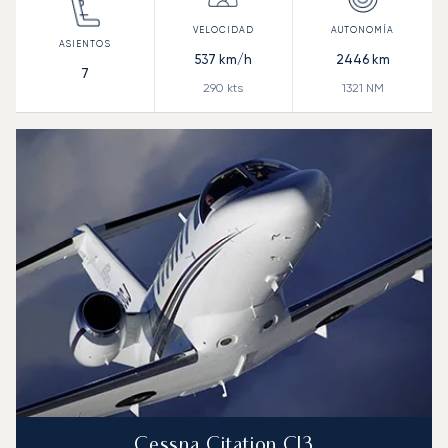
537
km/h
2446
km
7
290
kts
1321
NM
Cessna Citation CJ3