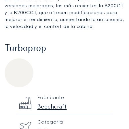
versiones mejoradas, las más recientes la B200GT
y la B200CGT, que ofrecen modificaciones para
mejorar el rendimiento, aumentando la autonomía,
la velocidad y el confort de la cabina.
Turboprop
Beechcraft King Air B200
Specification
Value
Fabricante
Technical specifications
Beechcraft
Categoría