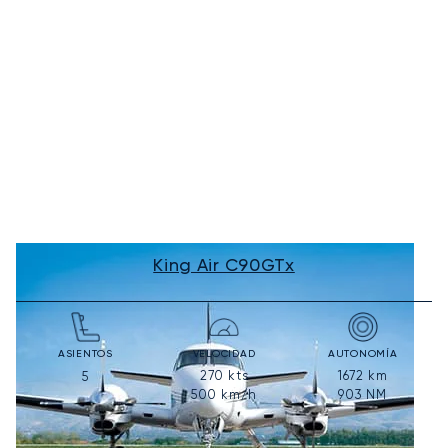
King Air C90GTx
ASIENTOS
VELOCIDAD
AUTONOMÍA
270
kts
1672
km
5
500
km/h
903
NM