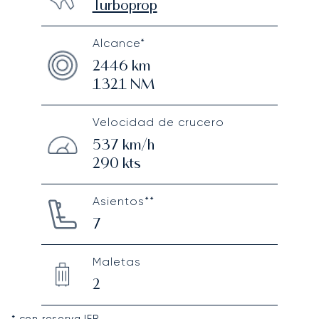
Turboprop
Alcance*
2446
km
1321
NM
Velocidad de crucero
537
km/h
290
kts
Asientos**
7
Maletas
2
* con reserva IFR