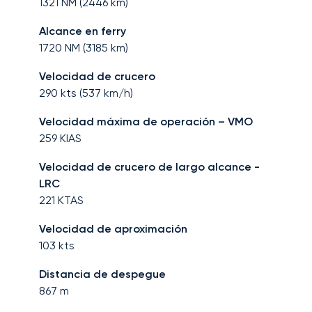
1321
NM (
2446
km)
Alcance en ferry
1720
NM (
3185
km)
Velocidad de crucero
290
kts (
537
km/h)
Velocidad máxima de operación – VMO
259
KIAS
Velocidad de crucero de largo alcance -
LRC
221
KTAS
Velocidad de aproximación
103
kts
Distancia de despegue
867
m