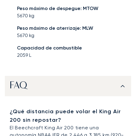
Peso máximo de despegue: MTOW
5670
kg
Peso máximo de aterrizaje: MLW
5670
kg
Capacidad de combustible
2059
L
FAQ
¿Qué distancia puede volar el King Air
200 sin repostar?
El Beechcraft King Air 200 tiene una
autonomía NBAA IFR de 2.446 a 3.185 km (920-