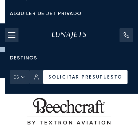
ALQUILER DE JET PRIVADO
TARIFAS DE CHÁRTER
JETS PRIVADOS
DESTINOS
Inicio
Todos los Jets Privados
Beechcraft
King Air B200
SOLICITAR PRESUPUESTO
SOLICITAR PRESUPUESTO
ES