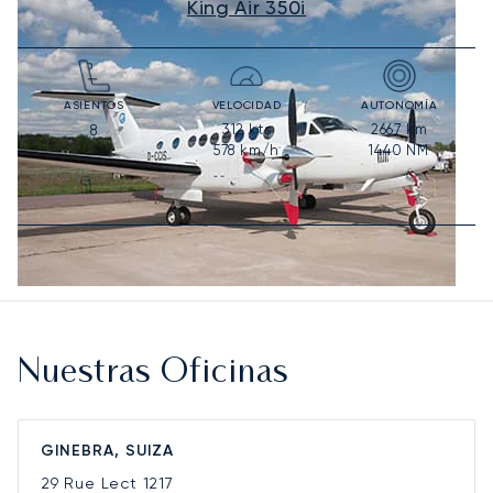
King Air 350i
ASIENTOS
VELOCIDAD
AUTONOMÍA
312
kts
2667
km
8
578
km/h
1440
NM
Nuestras Oficinas
GINEBRA, SUIZA
29 Rue Lect
1217