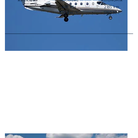
ASIENTOS
VELOCIDAD
AUTONOMÍA
449
kts
2185
km
7
832
km/h
1180
NM