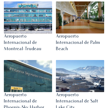
Aeropuerto
Aeropuerto
Internacional de
Internacional de Palm
Montreal-Trudeau
Beach
Aeropuerto
Aeropuerto
Internacional de
Internacional de Salt
Phoenix-Sky Harbor
Lake City