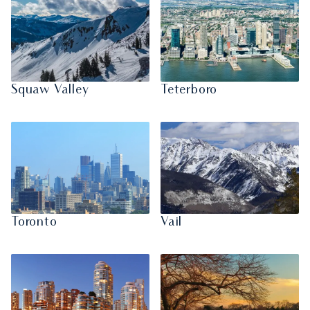
Squaw Valley
Teterboro
Toronto
Vail