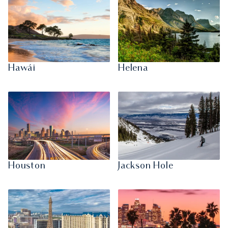
Hawái
Helena
Houston
Jackson Hole