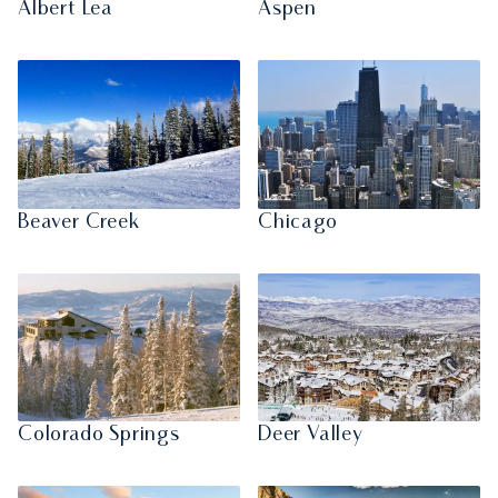
Albert Lea
Aspen
Beaver Creek
Chicago
Colorado Springs
Deer Valley