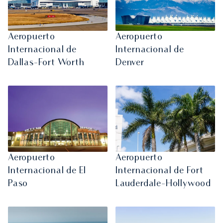
Aeropuerto
Aeropuerto
Internacional de
Internacional de
Dallas-Fort Worth
Denver
Aeropuerto
Aeropuerto
Internacional de El
Internacional de Fort
Paso
Lauderdale-Hollywood