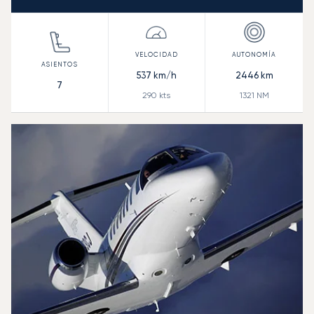
537
km/h
2446
km
7
290
kts
1321
NM