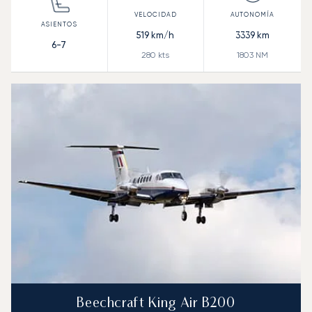
519
km/h
3339
km
6-7
280
kts
1803
NM
Beechcraft King Air B200