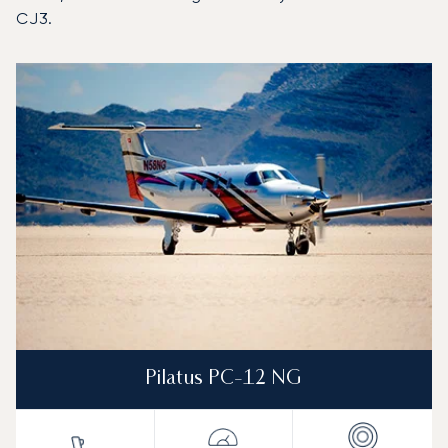
CJ3.
Aeropuerto de Boundary Bay : Los 3 modelos de aeronav
Foto de la aeronave
Modelo de aeronave
Asientos
Velocidad (km/h)
Velocidad (nudos)
Autonomía (km
Autonomía (NM)
Pilatus PC-12 NG