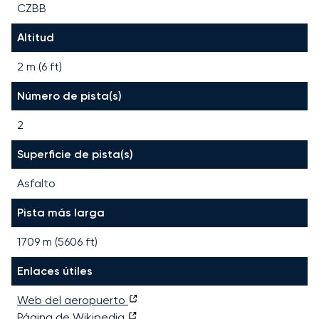
CZBB
Altitud
2 m (6 ft)
Número de pista(s)
2
Superficie de pista(s)
Asfalto
Pista más larga
1709
m (
5606
ft)
Enlaces útiles
Web del aeropuerto
Página de Wikipedia