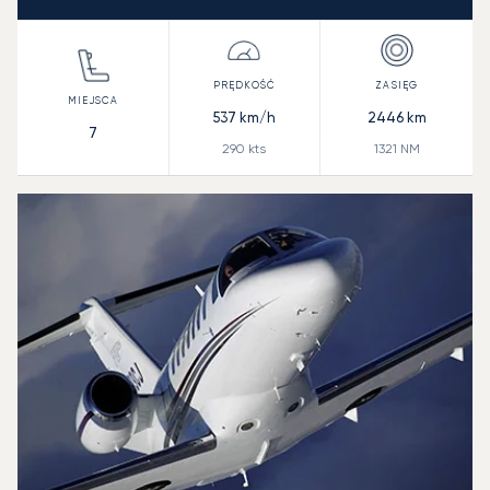
537
km/h
2446
km
7
290
kts
1321
NM