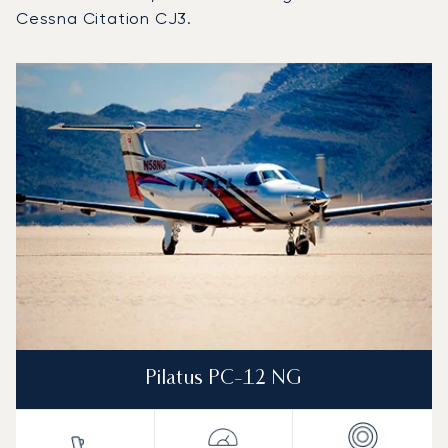
Cessna Citation CJ3.
Port lotniczy Boundary Bay : 3 najpopularniejsze modele s
Zdjęcie samolotu
Model samolotu
Miejsca
Prędkość (km/h)
Prędkość (węzły)
Zasięg (km)
Zasięg (NM)
Pilatus PC-12 NG