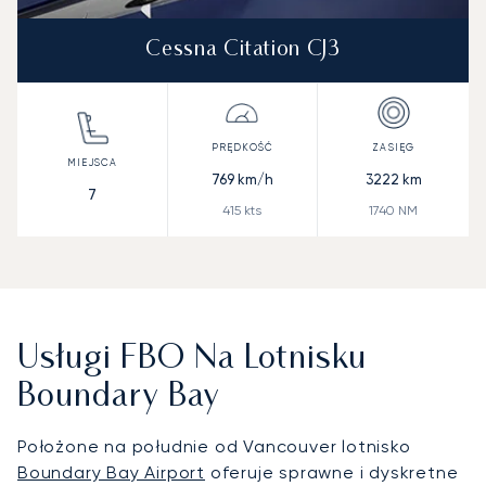
Cessna Citation CJ3
769
km/h
3222
km
7
415
kts
1740
NM
Usługi FBO Na Lotnisku
Boundary Bay
Położone na południe od Vancouver lotnisko
Boundary Bay Airport
oferuje sprawne i dyskretne