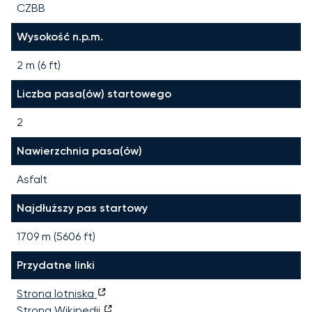
CZBB
Wysokość n.p.m.
2 m (6 ft)
Liczba pasa(ów) startowego
2
Nawierzchnia pasa(ów)
Asfalt
Najdłuższy pas startowy
1709
m (
5606
ft)
Przydatne linki
Strona lotniska
Strona Wikipedii