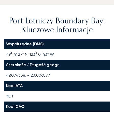
Port Lotniczy Boundary Bay:
Kluczowe Informacje
Współrzędne (DMS)
49° 4′ 27″ N, 123° 0′ 43″ W
Szerokość / Długość geogr.
49.074338, -123.006877
Kod IATA
YDT
Kod ICAO