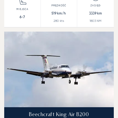
519
km/h
3339
km
6-7
280
kts
1803
NM
Beechcraft King Air B200