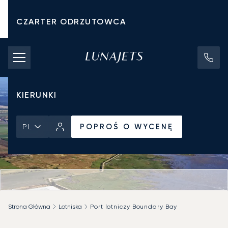
CZARTER ODRZUTOWCA
KOSZTY CZARTERU
PRYWATNE ODRZUTOWCE
KIERUNKI
POPROŚ O WYCENĘ
PL
Strona Główna
Lotniska
Port lotniczy Boundary Bay