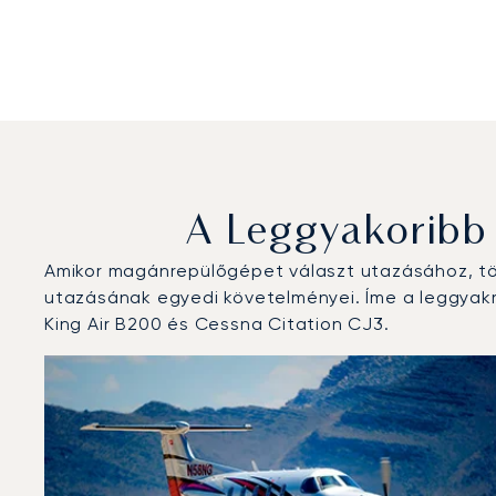
A Leggyakoribb
Amikor magánrepülőgépet választ utazásához, töb
utazásának egyedi követelményei. Íme a leggyakra
King Air B200 és Cessna Citation CJ3.
Boundary Bay repülőtér : A 3 legtöbbet repült repülő
Repülőgép fotója
Repülőgép-típus
Ülőhelyek
Sebesség (km/h)
Sebesség (csomó)
Hatótávolság (
Hatótávolság (NM)