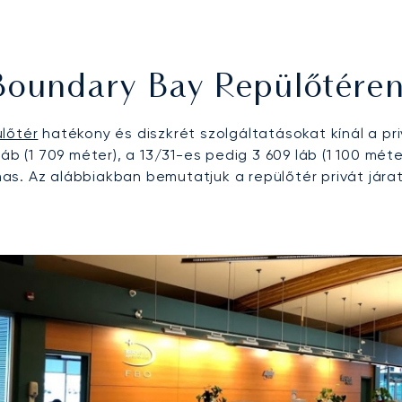
Boundary Bay Repülőtére
lőtér
hatékony és diszkrét szolgáltatásokat kínál a pri
áb (1 709 méter), a 13/31-es pedig 3 609 láb (1 100 méte
s. Az alábbiakban bemutatjuk a repülőtér privát járata