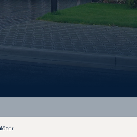
lőtér