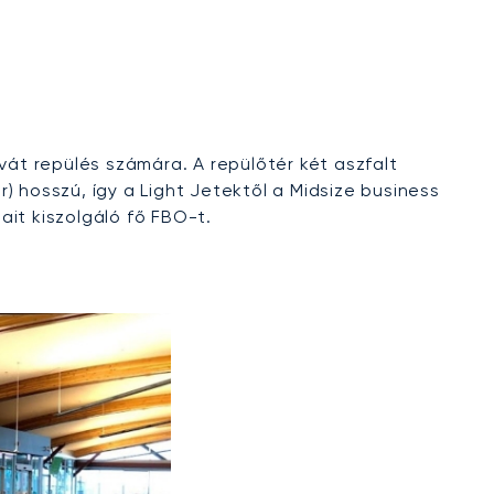
n
vát repülés számára. A repülőtér két aszfalt
r) hosszú, így a Light Jetektől a Midsize business
it kiszolgáló fő FBO-t.