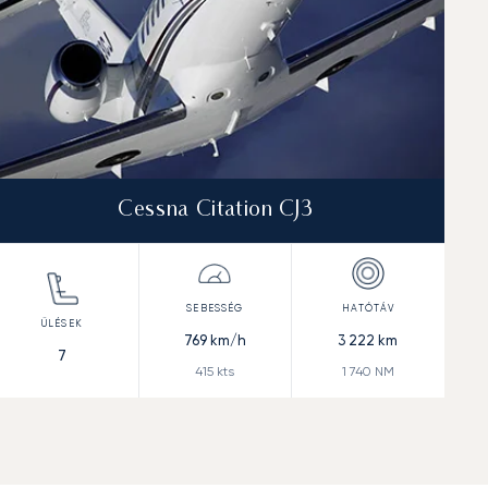
Cessna Citation CJ3
769
km/h
3 222
km
7
415
kts
1 740
NM