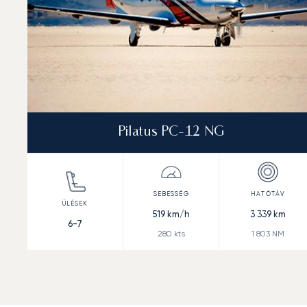
Pilatus PC-12 NG
519
km/h
3 339
km
6-7
280
kts
1 803
NM