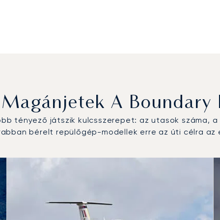
 Magánjetek A Boundary 
b tényező játszik kulcsszerepet: az utasok száma, a r
bban bérelt repülőgép-modellek erre az úti célra az 
gép-típus a repülési forgalom száma alapján 2025-ben
km)