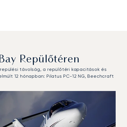
Bay Repülőtéren
epülési távolság, a repülőtéri kapacitások és
elmúlt 12 hónapban: Pilatus PC-12 NG, Beechcraft