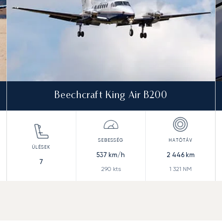
Beechcraft King Air B200
537
km/h
2 446
km
7
290
kts
1 321
NM