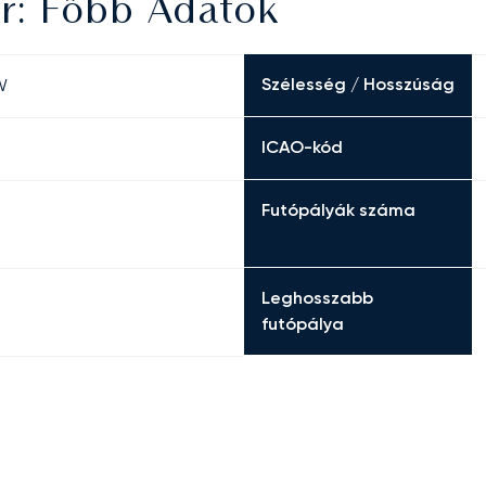
r: Főbb Adatok
Szélesség / Hosszúság
W
ICAO-kód
Futópályák száma
Leghosszabb
futópálya