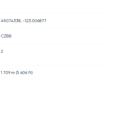
49.074338, -123.006877
CZBB
2
1 709
m (
5 606
ft)