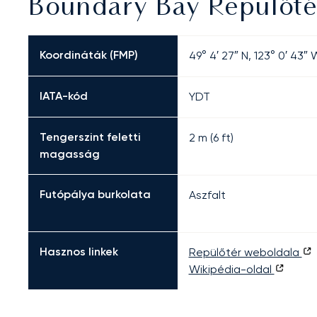
Boundary Bay Repülőté
Koordináták (FMP)
49° 4′ 27″ N, 123° 0′ 43″ 
IATA-kód
YDT
Tengerszint feletti
2 m (6 ft)
magasság
Futópálya burkolata
Aszfalt
Hasznos linkek
Repülőtér weboldala
Wikipédia-oldal