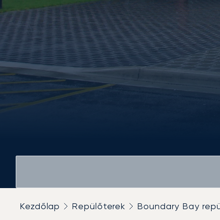
Kezdőlap
Repülőterek
Boundary Bay repü