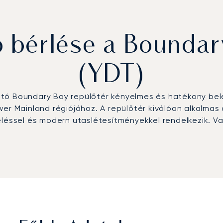
bérlése a Boundary
(YDT)
tó Boundary Bay repülőtér kényelmes és hatékony belép
er Mainland régiójához. A repülőtér kiválóan alkalmas 
eléssel és modern utaslétesítményekkel rendelkezik. V