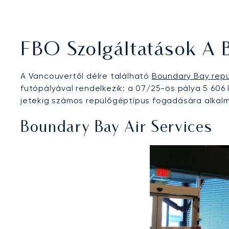
FBO Szolgáltatások A 
A Vancouvertől délre található
Boundary Bay repü
futópályával rendelkezik: a 07/25-ös pálya 5 606 l
jetekig számos repülőgéptípus fogadására alkalma
Boundary Bay Air Services