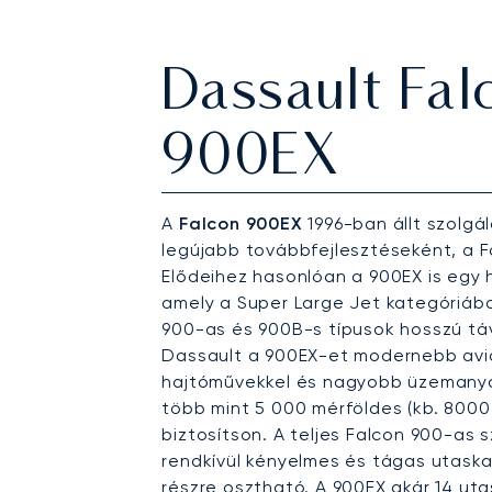
Dassault Fal
900EX
A
Falcon 900EX
1996-ban állt szolgá
legújabb továbbfejlesztéseként, a F
Elődeihez hasonlóan a 900EX is egy
amely a Super Large Jet kategóriába
900-as és 900B-s típusok hosszú tá
Dassault a 900EX-et modernebb avio
hajtóművekkel és nagyobb üzemanyag
több mint 5 000 mérföldes (kb. 8000
biztosítson. A teljes Falcon 900-as 
rendkívül kényelmes és tágas utaskab
részre osztható. A 900EX akár 14 ut