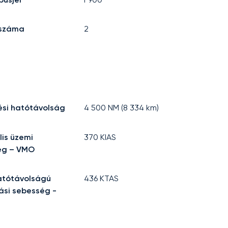
 száma
2
ési hatótávolság
4 500
NM (
8 334
km)
is üzemi
370
KIAS
ég – VMO
atótávolságú
436
KTAS
ási sebesség -