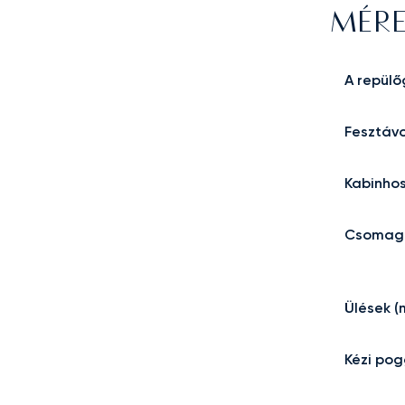
MÉRE
A repül
Fesztáv
Kabinho
Csomagt
Ülések (
Kézi po