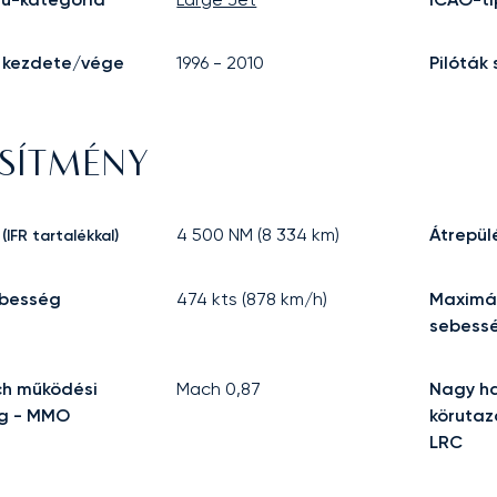
 kezdete/vége
1996
-
2010
Pilóták
ESÍTMÉNY
4 500
NM (
8 334
km)
Átrepül
(IFR tartalékkal)
besség
474
kts (
878
km/h)
Maximál
sebess
h működési
Mach
0,87
Nagy h
g - MMO
körutaz
LRC