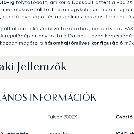
010-ig
folytatódott, amikor a Dassault áttért a 900DX 
y-mérföldkövet állított fel a nagykabinos, háromhajtó
 a hatótávolságot és a rugalmas hasznos terhelhető
gált alapul a későbbi változatokhoz, beleértve az EASy a
 A repülőgép bizonyította a Dassault azon képességét
miközben megőrzi a
háromhajtóműves konfiguráció
műkö
ki Jellemzők
LÁNOS INFORMÁCIÓK
v
Falcon 900EX
Gyártó
mű-kategória
Large Jet
ICAO-tí