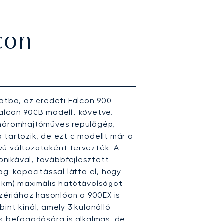
con
latba, az eredeti Falcon 900
alcon 900B modellt követve.
 háromhajtóműves repülőgép,
 tartozik, de ezt a modellt már a
vú változataként tervezték. A
nikával, továbbfejlesztett
-kapacitással látta el, hogy
 km) maximális hatótávolságot
szériához hasonlóan a 900EX is
int kínál, amely 3 különálló
as befogadására is alkalmas, de