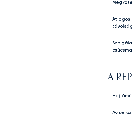
Megköze
Átlagos 
távolsá
Szolgála
csúcsm
A RE
Hajtómű
Avionika