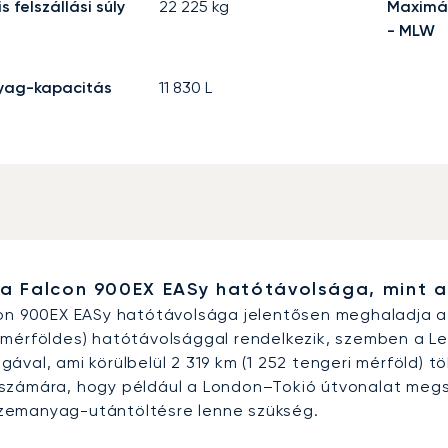
 felszállási súly
22 225
kg
Maximáli
- MLW
ag-kapacitás
11 830
L
a Falcon 900EX EASy hatótávolsága, mint 
con 900EX EASy hatótávolsága jelentősen meghaladja a
 mérföldes) hatótávolsággal rendelkezik, szemben a Le
ával, ami körülbelül 2 319 km (1 252 tengeri mérföld) t
számára, hogy például a London–Tokió útvonalat megsza
zemanyag-utántöltésre lenne szükség.