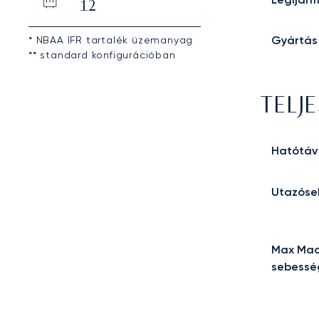
12
Gyártás
* NBAA IFR tartalék üzemanyag
** standard konfigurációban
TELJ
Hatótáv
Utazóse
Max Mac
sebessé