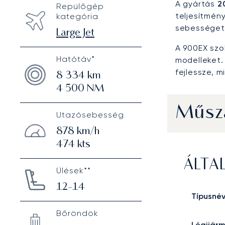
A gyártás
2
Repülőgép
teljesítmén
kategória
sebességet,
Large Jet
A 900EX szol
Hatótáv*
modelleket.
fejlessze, 
8 334
km
4 500
NM
Műsza
Utazósebesség
878
km/h
474
kts
ÁLTA
Ülések**
12-14
Típusné
Bőröndök
Légijár