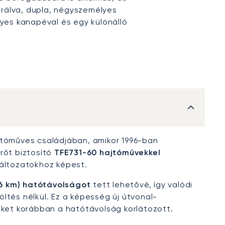
urálva, dupla, négyszemélyes
yes kanapéval és egy különálló
jtóműves családjában, amikor 1996-ban
rőt biztosító
TFE731-60 hajtóművekkel
változatokhoz képest.
36 km) hatótávolságot
tett lehetővé, így valódi
ltés nélkül. Ez a képesség új útvonal-
iket korábban a hatótávolság korlátozott.