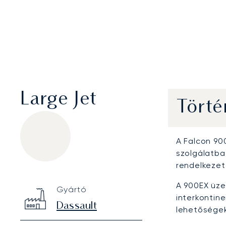
Large Jet
Törté
A Falcon 90
szolgálatba
rendelkezet
Dassault Falcon 900EX
Specification
Value
A 900EX üz
Gyártó
Technical specifications
interkontin
Dassault
lehetőségek