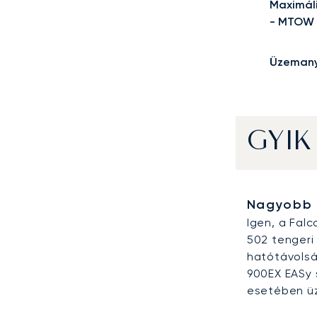
Maximális
- MTOW
Üzemany
GYIK
Nagyobb 
Igen, a Fal
502 tengeri
hatótávolság
900EX EASy 
esetében ü