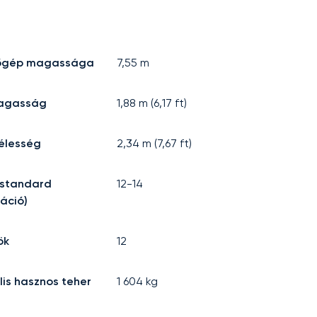
lőgép magassága
7,55
m
agasság
1,88
m (
6,17
ft)
élesség
2,34
m (
7,67
ft)
(standard
12-14
ráció)
ök
12
is hasznos teher
1 604
kg