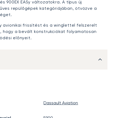
és 900EX EASy változatokra. A típus új
műves repülőgépek kategóriájában, ötvözve a
séget.
vionikai frissítést és a winglettel felszerelt
, hogy a bevált konstrukciókat folyamatosan
dési előnyeit.
Dassault Aviation
pusjel
F900