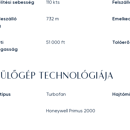
lítési sebesség
110
kts
Felszál
leszálló
732
m
Emelke
g
ti
51 000
ft
Tolóerő
agasság
PÜLŐGÉP TECHNOLÓGIÁJA
típus
Turbofan
Hajtómű
Honeywell Primus 2000