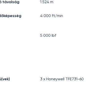
ló távolság
1 524
m
dőképesség
4 000
ft/min
5 000
lbf
(vek)
3 x Honeywell TFE731-60