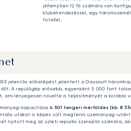
jellemzően 12 fő számára van konfig
klubelrendezéssel, egy háromszemél
fotellel.
net
0EX jelentős előrelépést jelentett a Dassault háromha
 állt. A repülőgép erősebb, egyenként 5 000 font tolóe
t, ami lényegesen növelte a teljesítményét a korábbi 
emanyag-kapacitása
4 501 tengeri mérföldes (kb. 8 3
entális utakat is képes volt megtenni üzemanyag-utántö
et nyitott meg az üzleti repülés szereplői számára, ak