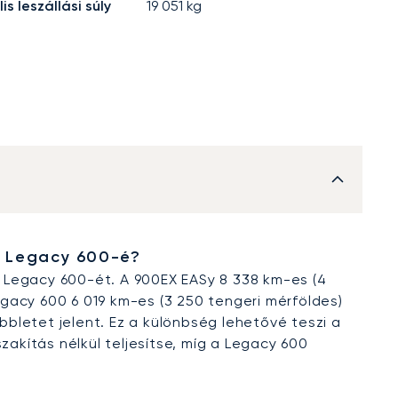
s leszállási súly
19 051
kg
a Legacy 600-é?
 Legacy 600-ét. A 900EX EASy 8 338 km-es (4
gacy 600 6 019 km-es (3 250 tengeri mérföldes)
öbbletet jelent. Ez a különbség lehetővé teszi a
kítás nélkül teljesítse, míg a Legacy 600