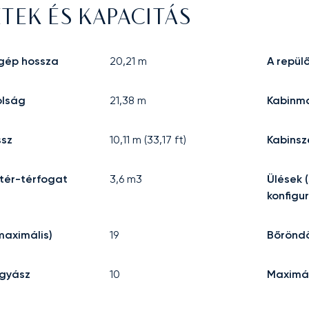
TEK ÉS KAPACITÁS
őgép hossza
20,21
m
A repü
olság
21,38
m
Kabinm
ssz
10,11
m (
33,17
ft)
Kabinsz
ér-térfogat
3,6
m3
Ülések 
konfigu
maximális)
19
Bőrönd
ggyász
10
Maximál