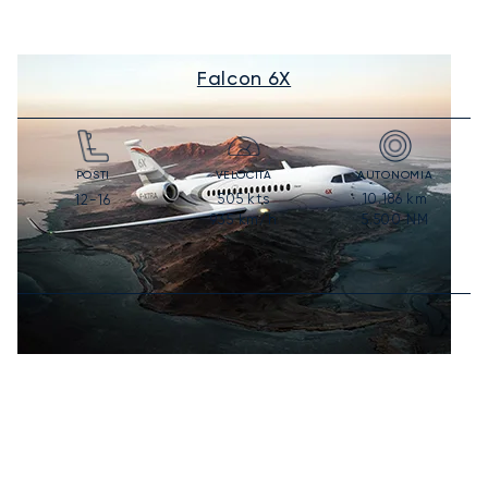
Falcon 6X
POSTI
VELOCITÀ
AUTONOMIA
505
kts
10.186
km
12-16
935
km/h
5.500
NM