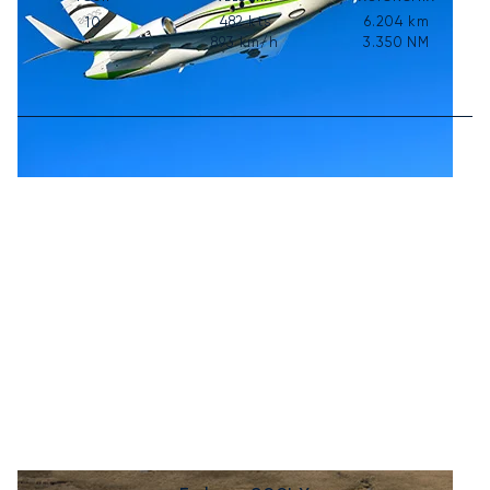
482
kts
6.204
km
10
893
km/h
3.350
NM