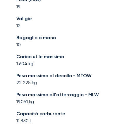
19
Valigie
12
Bagaglio a mano
10
Carico utile massimo
1.604
kg
Peso massimo al decollo - MTOW
22.225
kg
Peso massimo all'atterraggio - MLW
19.051
kg
Capacità carburante
11.830
L