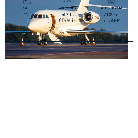
POSTI
VELOCITÀ
AUTONOMIA
482
kts
7.182
km
10
893
km/h
3.878
NM