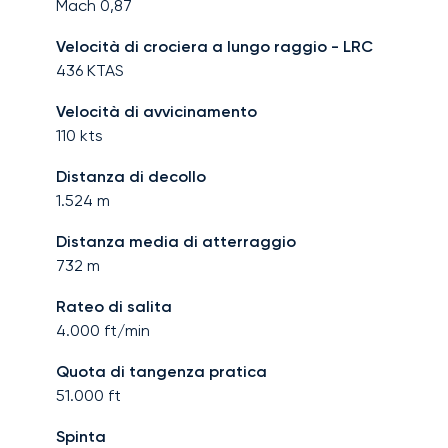
Mach
0,87
Velocità di crociera a lungo raggio - LRC
436
KTAS
Velocità di avvicinamento
110
kts
Distanza di decollo
1.524
m
Distanza media di atterraggio
732
m
Rateo di salita
4.000
ft/min
Quota di tangenza pratica
51.000
ft
Spinta