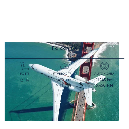
Falcon 8X
POSTI
VELOCITÀ
AUTONOMIA
492
kts
11.945
km
12-14
911
km/h
6.450
NM