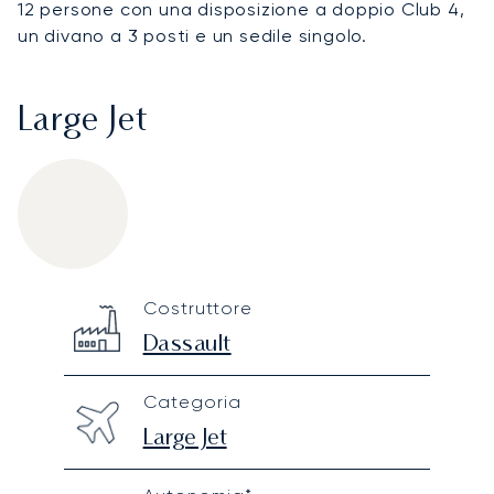
12 persone con una disposizione a doppio Club 4,
un divano a 3 posti e un sedile singolo.
Large Jet
Dassault Falcon 900EX
Specification
Value
Costruttore
Technical specifications
Dassault
Categoria
Large Jet