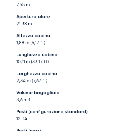
7,55
m
Apertura alare
21,38
m
Altezza cabina
1,88
m (
6,17
ft)
Lunghezza cabina
10,11
m (
33,17
ft)
Larghezza cabina
2,34
m (
7,67
ft)
Volume bagagliaio
3,6
m3
Posti (configurazione standard)
12-14
Posti (max)