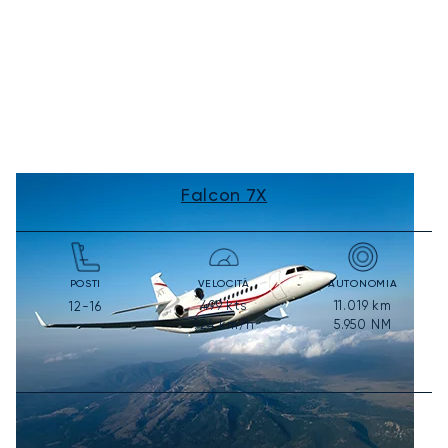
Falcon 7X
POSTI
VELOCITÀ
AUTONOMIA
499
kts
11.019
km
12-16
924
km/h
5.950
NM