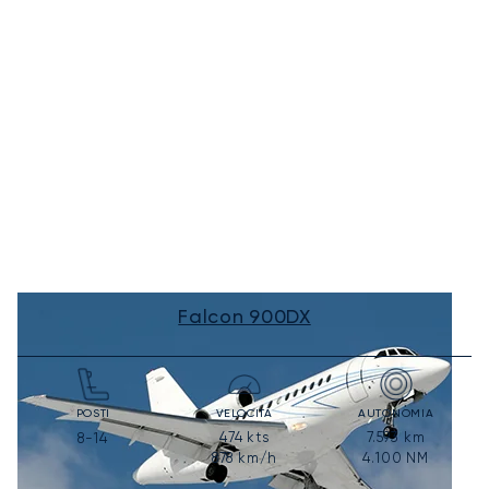
Falcon 900DX
POSTI
VELOCITÀ
AUTONOMIA
474
kts
7.593
km
8-14
878
km/h
4.100
NM