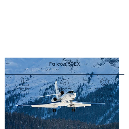
Falcon 50EX
POSTI
VELOCITÀ
AUTONOMIA
481
kts
5.982
km
9
891
km/h
3.230
NM