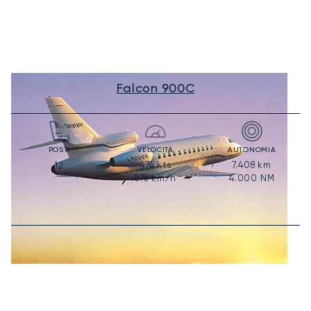
Falcon 900C
POSTI
VELOCITÀ
AUTONOMIA
474
kts
7.408
km
12
878
km/h
4.000
NM