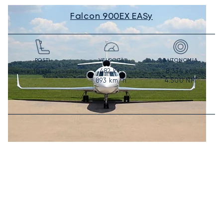
Falcon 900EX EASy
POSTI
VELOCITÀ
AUTONOMIA
482
kts
8.334
km
10-14
893
km/h
4.500
NM