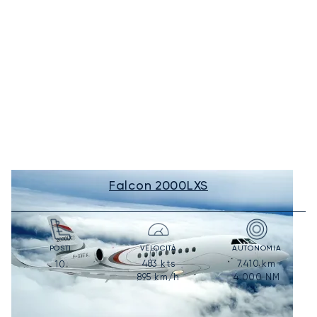
Falcon 2000LXS
POSTI
VELOCITÀ
AUTONOMIA
483
kts
7.410
km
10
895
km/h
4.000
NM