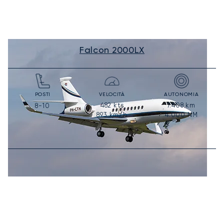
Falcon 2000LX
POSTI
VELOCITÀ
AUTONOMIA
482
kts
7.408
km
8-10
893
km/h
4.000
NM