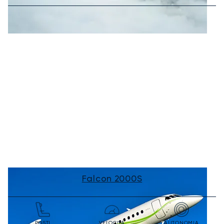
Falcon 2000S
POSTI
VELOCITÀ
AUTONOMIA