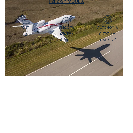
Falcon 900LX
POSTI
VELOCITÀ
AUTONOMIA
474
kts
8.797
km
12
878
km/h
4.750
NM