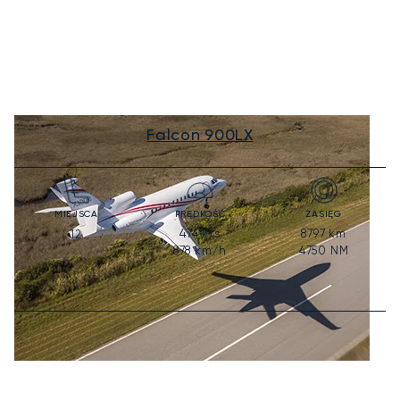
Falcon 900LX
MIEJSCA
PRĘDKOŚĆ
ZASIĘG
474
kts
8797
km
12
878
km/h
4750
NM