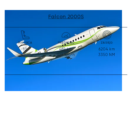
Falcon 2000S
MIEJSCA
PRĘDKOŚĆ
ZASIĘG
482
kts
6204
km
10
893
km/h
3350
NM