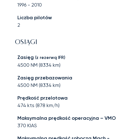
1996
-
2010
Liczba pilotów
2
OSIĄGI
Zasięg
(z rezerwą IFR)
4500
NM (
8334
km)
Zasięg przebazowania
4500
NM (
8334
km)
Prędkość przelotowa
474
kts (
878
km/h)
Maksymalna prędkość operacyjna – VMO
370
KIAS
Maksymalna prędkość robocza Mach -