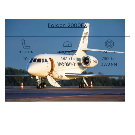
Falcon 2000EX
MIEJSCA
PRĘDKOŚĆ
ZASIĘG
482
kts
7182
km
10
893
km/h
3878
NM