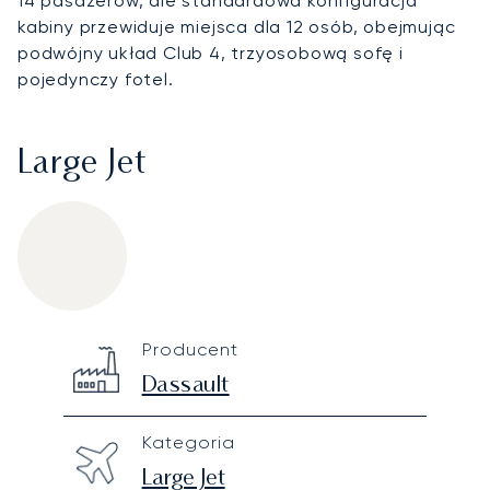
14 pasażerów, ale standardowa konfiguracja
kabiny przewiduje miejsca dla 12 osób, obejmując
podwójny układ Club 4, trzyosobową sofę i
pojedynczy fotel.
Large Jet
Dassault Falcon 900EX
Specification
Value
Producent
Technical specifications
Dassault
Kategoria
Large Jet