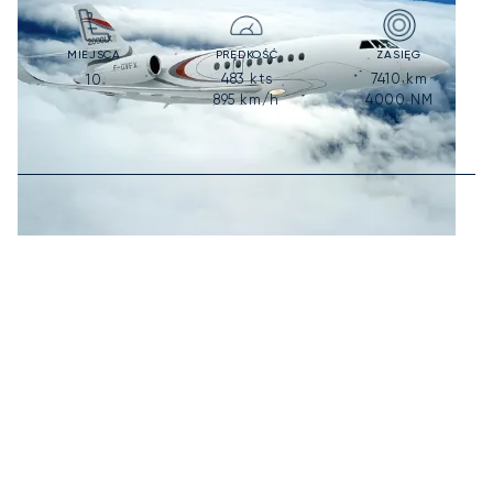
MIEJSCA
PRĘDKOŚĆ
ZASIĘG
483
kts
7410
km
10
895
km/h
4000
NM