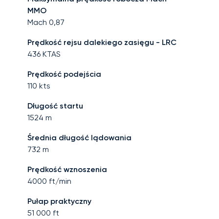
MMO
Mach
0,87
Prędkość rejsu dalekiego zasięgu - LRC
436
KTAS
Prędkość podejścia
110
kts
Długość startu
1524
m
Średnia długość lądowania
732
m
Prędkość wznoszenia
4000
ft/min
Pułap praktyczny
51 000
ft