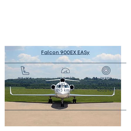
Falcon 900EX EASy
MIEJSCA
PRĘDKOŚĆ
ZASIĘG
482
kts
8334
km
10-14
893
km/h
4500
NM