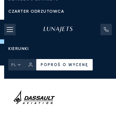
CZARTER ODRZUTOWCA
KOSZTY CZARTERU
PRYWATNE ODRZUTOWCE
KIERUNKI
Strona Główna
Wszystkie prywatne odrzutowce
Dassault
POPROŚ O WYCENĘ
Falcon 900EX
POPROŚ O WYCENĘ
PL