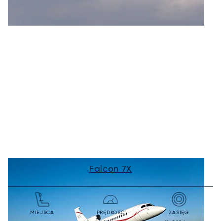
Falcon 7X
MIEJSCA
PRĘDKOŚĆ
ZASIĘG