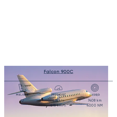
Falcon 900C
MIEJSCA
PRĘDKOŚĆ
ZASIĘG
474
kts
7408
km
12
878
km/h
4000
NM