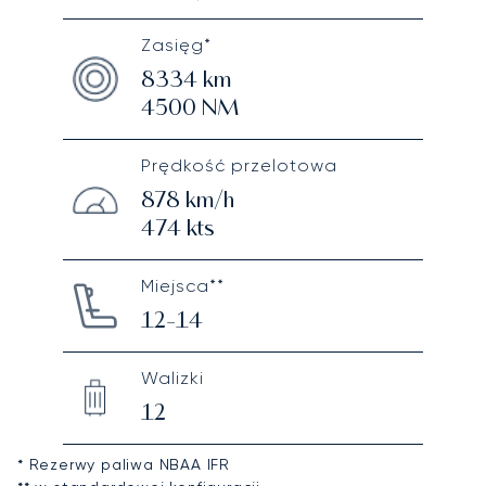
Zasięg*
8334
km
4500
NM
Prędkość przelotowa
878
km/h
474
kts
Miejsca**
12-14
Walizki
12
* Rezerwy paliwa NBAA IFR