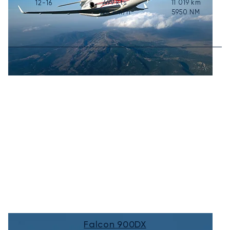
499
kts
11 019
km
12-16
924
km/h
5950
NM
Falcon 900DX