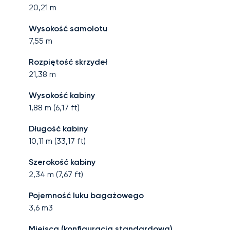
20,21
m
Wysokość samolotu
7,55
m
Rozpiętość skrzydeł
21,38
m
Wysokość kabiny
1,88
m (
6,17
ft)
Długość kabiny
10,11
m (
33,17
ft)
Szerokość kabiny
2,34
m (
7,67
ft)
Pojemność luku bagażowego
3,6
m3
Miejsca (konfiguracja standardowa)