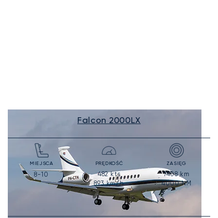
Falcon 2000LX
MIEJSCA
PRĘDKOŚĆ
ZASIĘG
482
kts
7408
km
8-10
893
km/h
4000
NM