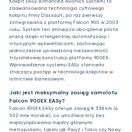
Kokpit EASy (Enhanced Avionics System) to
zaawansowana technologia cyfrowego
kokpitu firmy Dassault, po raz pierwszy
zintegrowana z platformą Falcon 900 w 2003
roku. System ten zmniejsza obciążenie pilota
pracą dzięki inteligentnej automatyzacji i
intuicyjnym wyświetlaczom, zachowując
jednocześnie sprawdzoną niezawodność
trzysilnikowej konstrukcji platformy 900EX.
Wprowadzenie systemu EASy stanowiło
znaczący postęp w technologii kokpitów w
lotnictwie biznesowym.
Jaki jest maksymalny zasięg samolotu
Falcon 900EX EASy?
Falcon 900EX EASy oferuje zasięg 8 338 km (4
502 mile morskie), co umożliwia loty bez
międzylądowania między głównymi
metropoliami, takimi jak Paryż i Tokio czy Nowy