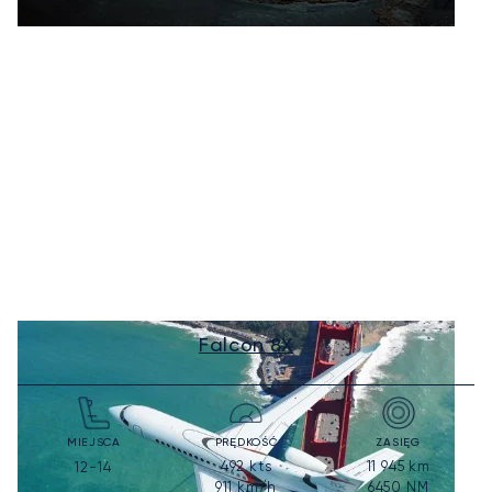
Falcon 8X
MIEJSCA
PRĘDKOŚĆ
ZASIĘG
492
kts
11 945
km
12-14
911
km/h
6450
NM