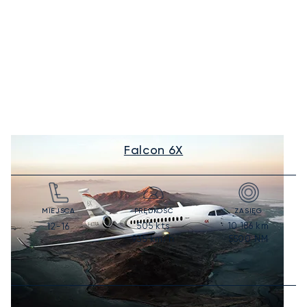
Falcon 6X
MIEJSCA
PRĘDKOŚĆ
ZASIĘG
505
kts
10 186
km
12-16
935
km/h
5500
NM