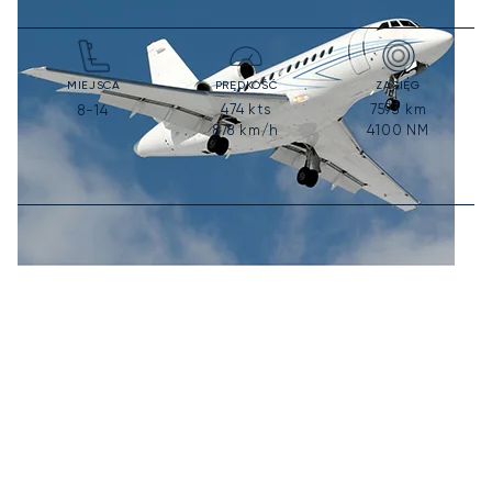
MIEJSCA
PRĘDKOŚĆ
ZASIĘG
474
kts
7593
km
8-14
878
km/h
4100
NM