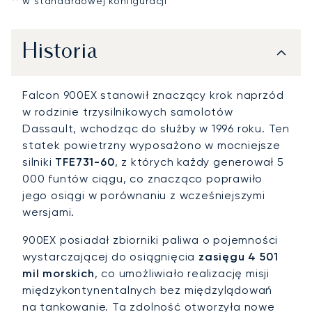
** w standardowej konfiguracji
Historia
Falcon 900EX stanowił znaczący krok naprzód
w rodzinie trzysilnikowych samolotów
Dassault, wchodząc do służby w 1996 roku. Ten
statek powietrzny wyposażono w mocniejsze
silniki
TFE731-60
, z których każdy generował 5
000 funtów ciągu, co znacząco poprawiło
jego osiągi w porównaniu z wcześniejszymi
wersjami.
900EX posiadał zbiorniki paliwa o pojemności
wystarczającej do osiągnięcia
zasięgu 4 501
mil morskich
, co umożliwiało realizację misji
międzykontynentalnych bez międzylądowań
na tankowanie. Ta zdolność otworzyła nowe