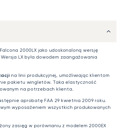
Falcona 2000LX jako udoskonaloną wersję
i. Wersja LX była dowodem zaangażowania
acji
na linii produkcyjnej, umożliwiając klientom
e pakietu wingletów. Taka elastyczność
rowanym na potrzebach klienta.
astępnie aprobatę FAA 29 kwietnia 2009 roku.
dardowym wyposażeniem wszystkich produkowanych
użony zasięg w porównaniu z modelem 2000EX