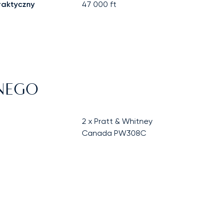
raktyczny
47 000
ft
ZNEGO
2 x Pratt & Whitney
Canada PW308C