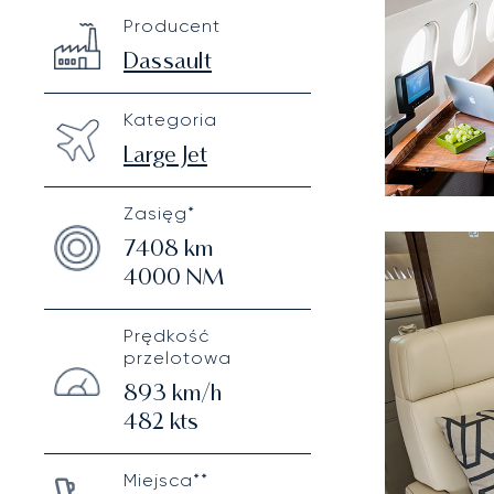
Dassault Falcon 2000LX
Specification
Value
Producent
Technical specifications
Dassault
Kategoria
Large Jet
Zasięg*
7408
km
4000
NM
Prędkość
przelotowa
893
km/h
482
kts
Miejsca**