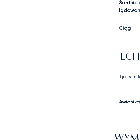
Średnia 
lądowan
Ciąg
TECH
Typ silni
Awionika
WYMI