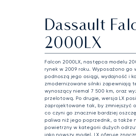
Dassault Fal
2000LX
Falcon 2000LX, następca modelu 20
rynek w 2009 roku. Wyposażono go w
podnoszą jego osiągi, wydajność i ko
zmodernizowane silniki zapewniają 
wynoszący niemal 7 500 km, oraz w
przelotową. Po drugie, wersja LX pos
zaprojektowane tak, by zmniejszyć 
co czyni go znacznie bardziej oszc
paliwa niż jego poprzednik, a także n
powietrzny w kategorii dużych odrz
jako nowszy model, LX oferuje znacz