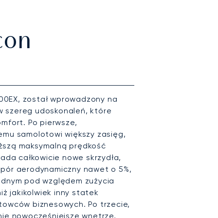
con
00EX, został wprowadzony na
 szereg udoskonaleń, które
mfort. Po pierwsze,
temu samolotowi większy zasięg,
yższą maksymalną prędkość
iada całkowicie nowe skrzydła,
opór aerodynamiczny nawet o 5%,
zędnym pod względem zużycia
iż jakikolwiek inny statek
utowców biznesowych. Po trzecie,
nie nowocześniejsze wnętrze,