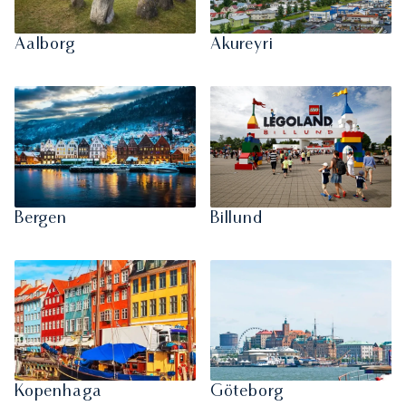
Aalborg
Akureyri
Bergen
Billund
Kopenhaga
Göteborg