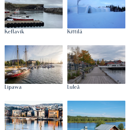
Keflavik
Kittilä
Lipawa
Luleå