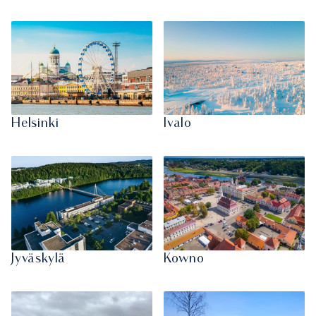
Helsinki
Ivalo
Jyväskylä
Kowno