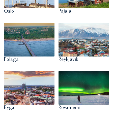
Oslo
Pajala
Połąga
Reykjavik
Ryga
Rovaniemi