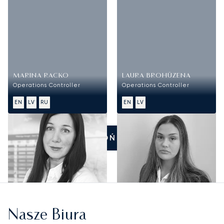
MARINA RACKO
LAURA BROHŪZENA
Operations Controller
Operations Controller
EN
LV
RU
EN
LV
ZADZWOŃ DO NAS
Nasze Biura