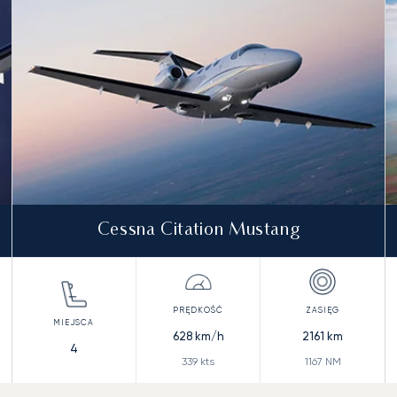
Cessna Citation Mustang
628
km/h
2161
km
4
339
kts
1167
NM