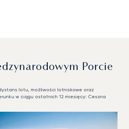
ędzynarodowym Porcie
ystans lotu, możliwości lotniskowe oraz
runku w ciągu ostatnich 12 miesięcy: Cessna
tniczych w 2025 roku