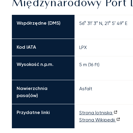
Międzynarodowy Port L
Współrzędne (DMS)
56° 31′ 3″ N, 21° 5′ 49″ E
Kod IATA
LPX
Wysokość n.p.m.
5 m (16 ft)
Nawierzchnia
Asfalt
pasa(ów)
Przydatne linki
Strona lotniska
Strona Wikipedii