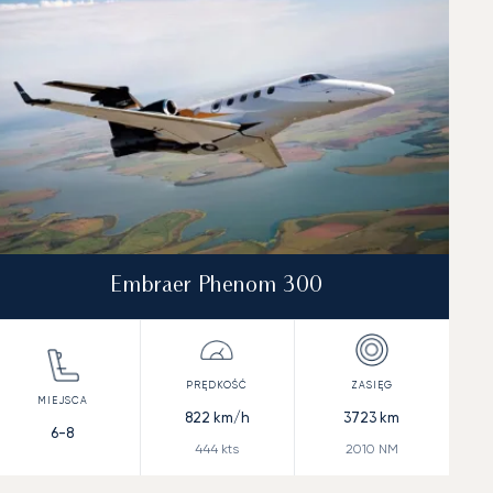
Embraer Phenom 300
822
km/h
3723
km
6-8
444
kts
2010
NM