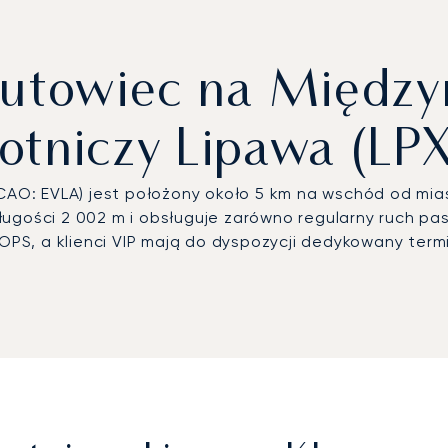
zutowiec na Między
otniczy Lipawa (LP
 ICAO: EVLA) jest położony około 5 km na wschód od mi
ugości 2 002 m i obsługuje zarówno regularny ruch pas
PS, a klienci VIP mają do dyspozycji dedykowany term