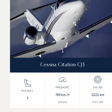
Cessna Citation CJ3
769
km/h
3222
km
7
415
kts
1740
NM