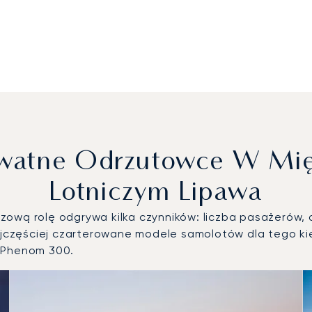
rywatne Odrzutowce W Mi
Lotniczym Lipawa
ową rolę odgrywa kilka czynników: liczba pasażerów, d
częściej czarterowane modele samolotów dla tego kie
r Phenom 300.
jsze modele statków powietrznych według liczby operacji lo