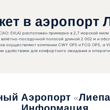
ет в аэропорт Л
CAO: EVLA) расположен примерно в 2,7 морской мили
 взлётно-посадочной полосой длиной 2 002 м и обсл
ов осуществляют компании CWY OPS и FCG OPS, а V
ми удобствами для комфортного ожидания и операти
ый Аэропорт «Лиепа
Информация