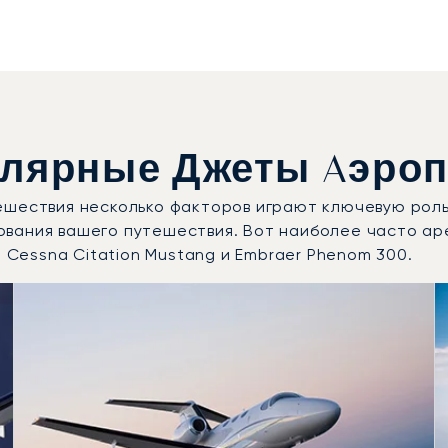
лярные Джеты Aэроп
ешествия несколько факторов играют ключевую роль
ования вашего путешествия. Вот наиболее часто а
, Cessna Citation Mustang и Embraer Phenom 300.
требованные модели воздушных судов по числу полётных
Места
Дальность (км)