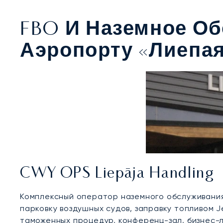
FBO И Наземное О
Аэропорту «Лиепа
CWY OPS Liepāja Handling
Комплексный оператор наземного обслуживания
парковку воздушных судов, заправку топливом J
таможенных процедур, конференц-зал, бизнес-л