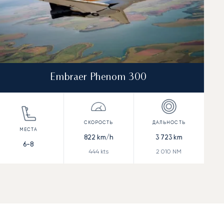
Embraer Phenom 300
822
km/h
3 723
km
6-8
444
kts
2 010
NM