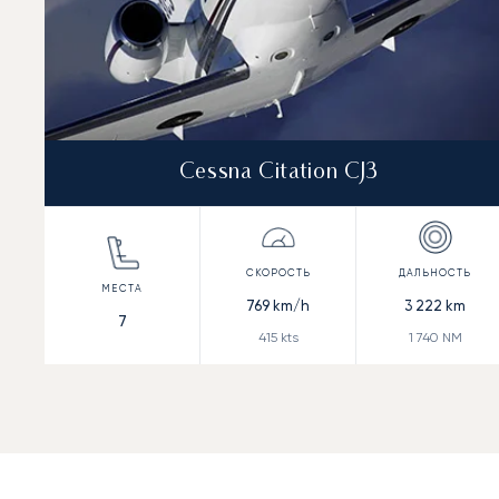
Cessna Citation CJ3
769
km/h
3 222
km
7
415
kts
1 740
NM