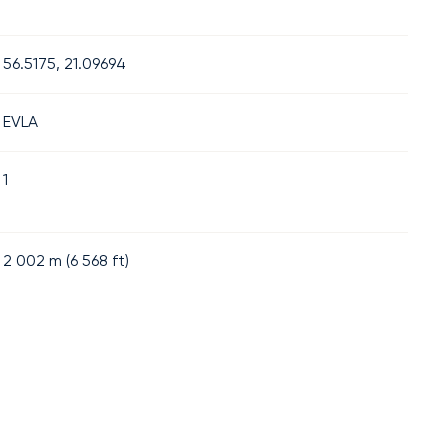
56.5175, 21.09694
EVLA
1
2 002
m (
6 568
ft)