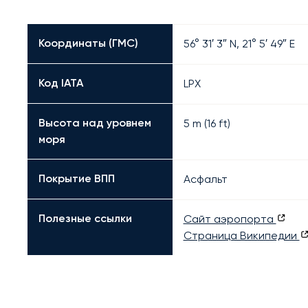
Координаты (ГМС)
56° 31′ 3″ N, 21° 5′ 49″ E
Код IATA
LPX
Высота над уровнем
5 m (16 ft)
моря
Покрытие ВПП
Асфальт
Полезные ссылки
Сайт аэропорта
Страница Википедии