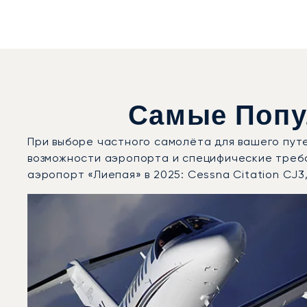
Самые Попу
При выборе частного самолёта для вашего пут
возможности аэропорта и специфические треб
аэропорт «Лиепая» в 2025: Cessna Citation CJ3
Международный аэропорт «Лиепая» : 3 наиболее вос
Фото воздушного судна
Модель воздушного судна
Скорость (км/ч)
Скорость (узлы)
Дальность (NM)