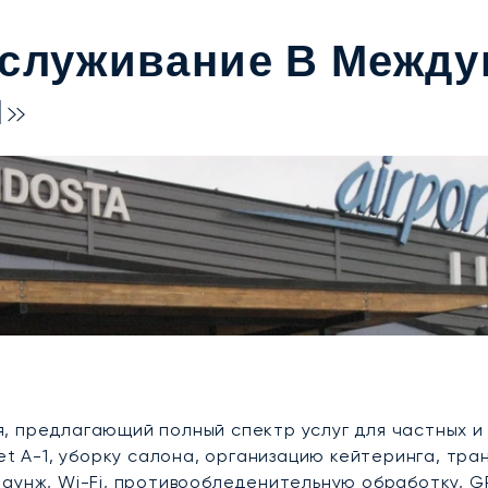
бслуживание В Межд
я»
, предлагающий полный спектр услуг для частных и
et A-1, уборку салона, организацию кейтеринга, тр
аунж, Wi-Fi, противообледенительную обработку, G