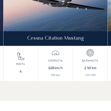
Cessna Citation Mustang
628
km/h
2 161
km
4
339
kts
1 167
NM