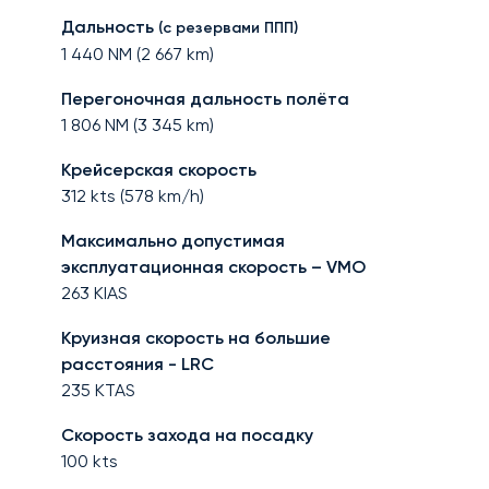
Дальность
(с резервами ППП)
1 440
NM (
2 667
km)
Перегоночная дальность полёта
1 806
NM (
3 345
km)
Крейсерская скорость
312
kts (
578
km/h)
Максимально допустимая
эксплуатационная скорость – VMO
263
KIAS
Круизная скорость на большие
расстояния - LRC
235
KTAS
Скорость захода на посадку
100
kts