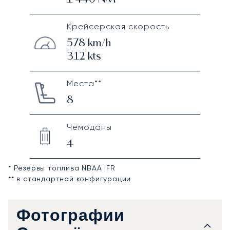
1 440
NM
Крейсерская скорость
578
km/h
312
kts
Места**
8
Чемоданы
4
* Резервы топлива NBAA IFR
** в стандартной конфигурации
Фотографии