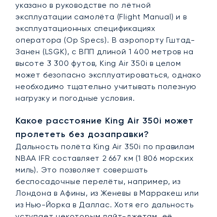
указано в руководстве по лётной
эксплуатации самолёта (Flight Manual) и в
эксплуатационных спецификациях
оператора (Op Specs). В аэропорту Гштад-
Занен (LSGK), с ВПП длиной 1 400 метров на
высоте 3 300 футов, King Air 350i в целом
может безопасно эксплуатироваться, однако
необходимо тщательно учитывать полезную
нагрузку и погодные условия.
Какое расстояние King Air 350i может
пролететь без дозаправки?
Дальность полёта King Air 350i по правилам
NBAA IFR составляет 2 667 км (1 806 морских
миль). Это позволяет совершать
беспосадочные перелёты, например, из
Лондона в Афины, из Женевы в Марракеш или
из Нью-Йорка в Даллас. Хотя его дальность
уступает некоторым лайт-джетам, её