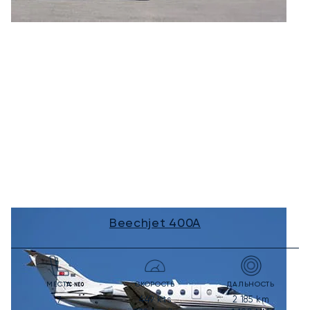
Beechjet 400A
МЕСТА
СКОРОСТЬ
ДАЛЬНОСТЬ
449
kts
2 185
km
7