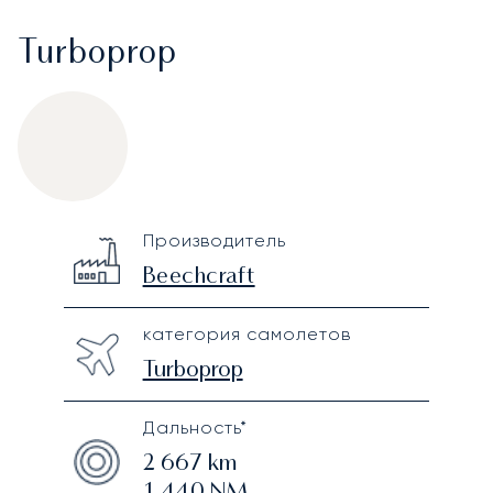
Turboprop
Beechcraft King Air 350i
Specification
Value
Производитель
Technical specifications
Beechcraft
категория самолетов
Turboprop
Дальность*
2 667
km