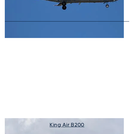
832
km/h
1 180
NM
King Air B200