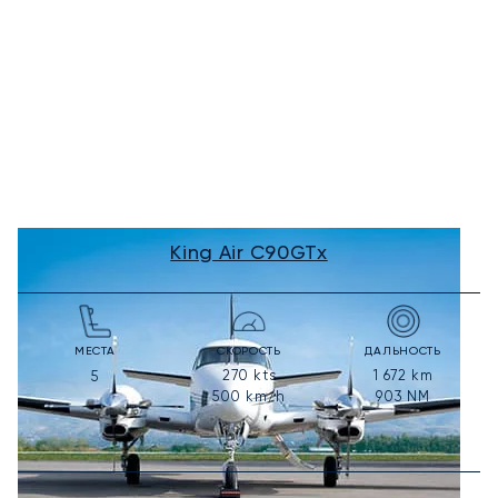
King Air C90GTx
МЕСТА
СКОРОСТЬ
ДАЛЬНОСТЬ
270
kts
1 672
km
5
500
km/h
903
NM