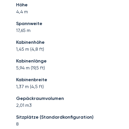
Höhe
4,4
m
Spannweite
17,65
m
Kabinenhöhe
1,45
m (
4,8
ft)
Kabinenlänge
5,94
m (
19,5
ft)
Kabinenbreite
1,37
m (
4,5
ft)
Gepäckraumvolumen
2,01
m3
Sitzplätze (Standardkonfiguration)
8