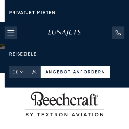
PRIVATJET MIETEN
CHARTERPREISE
PRIVATJETS
REISEZIELE
Startseite
Alle Privatjets
Beechcraft
King Air 350i
ANGEBOT ANFORDERN
ANGEBOT ANFORDERN
DE