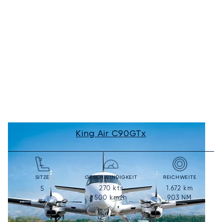
King Air C90GTx
SITZE
GESCHWINDIGKEIT
REICHWEITE
270
kts
1.672
km
5
500
km/h
903
NM