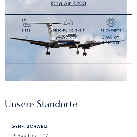
King Air B200
SITZE
GESCHWINDIGKEIT
REICHWEITE
290
kts
2.446
km
7
537
km/h
1.321
NM
Unsere Standorte
GENF, SCHWEIZ
29 Rue Lect
1217