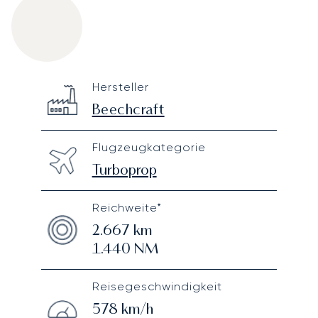
Beechcraft King Air 350i
Specification
Value
Hersteller
Technical specifications
Beechcraft
Flugzeugkategorie
Turboprop
Reichweite*
2.667
km
1.440
NM
Reisegeschwindigkeit
578
km/h