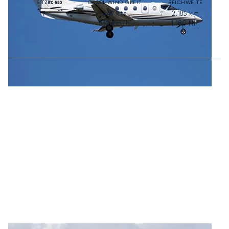
SITZE
GESCHWINDIGKEIT
REICHWEITE
449
kts
2.185
km
7
832
km/h
1.180
NM