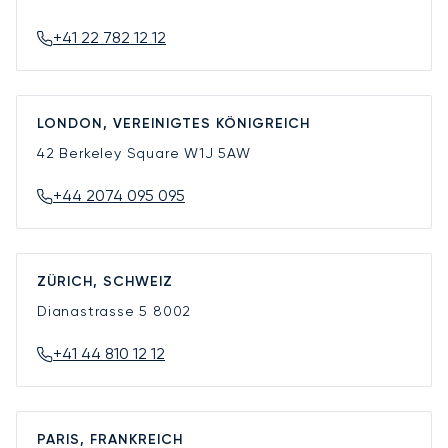
+41 22 782 12 12
LONDON, VEREINIGTES KÖNIGREICH
42 Berkeley Square
W1J 5AW
+44 2074 095 095
ZÜRICH, SCHWEIZ
Dianastrasse 5
8002
+41 44 810 12 12
PARIS, FRANKREICH