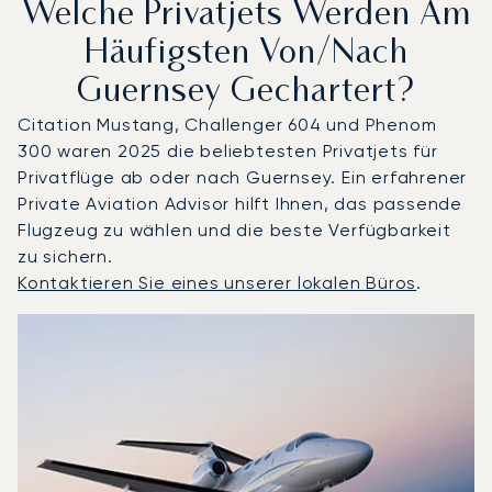
Welche Privatjets Werden Am
Häufigsten Von/nach
Guernsey Gechartert?
Citation Mustang, Challenger 604 und Phenom
300 waren 2025 die beliebtesten Privatjets für
Privatflüge ab oder nach Guernsey. Ein erfahrener
Private Aviation Advisor hilft Ihnen, das passende
Flugzeug zu wählen und die beste Verfügbarkeit
zu sichern.
Kontaktieren Sie eines unserer lokalen Büros
.
Guernsey : Die 3 meistgeflogenen Flugzeugmodelle nach
Foto des Flugzeugs
Flugzeugmodell
S
Geschwindigkeit (km/h)
Geschwindigkeit (Knoten)
Reichw
Reichweite (NM)