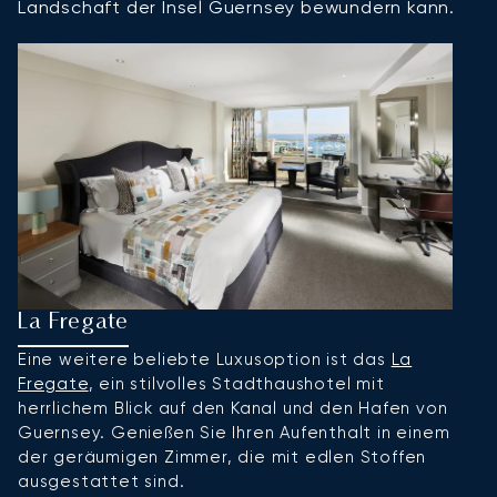
Landschaft der Insel Guernsey bewundern kann.
La Fregate
T
Eine weitere beliebte Luxusoption ist das
La
S
Fregate
, ein stilvolles Stadthaushotel mit
H
herrlichem Blick auf den Kanal und den Hafen von
F
Guernsey. Genießen Sie Ihren Aufenthalt in einem
S
der geräumigen Zimmer, die mit edlen Stoffen
e
ausgestattet sind.
P