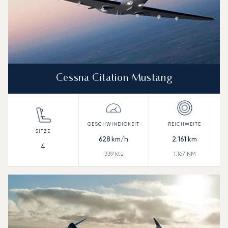
Cessna Citation Mustang
628
km/h
2.161
km
4
339
kts
1.167
NM