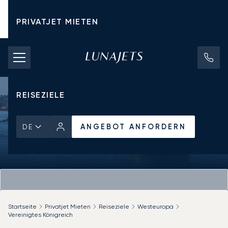
PRIVATJET MIETEN
CHARTERPREISE
PRIVATJETS
REISEZIELE
ANGEBOT ANFORDERN
DE
Startseite
Privatjet Mieten
Reiseziele
Westeuropa
Vereinigtes Königreich