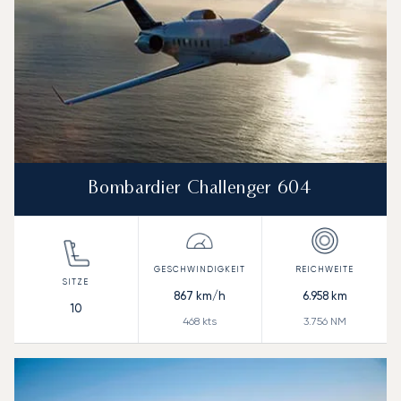
Bombardier Challenger 604
867
km/h
6.958
km
10
468
kts
3.756
NM