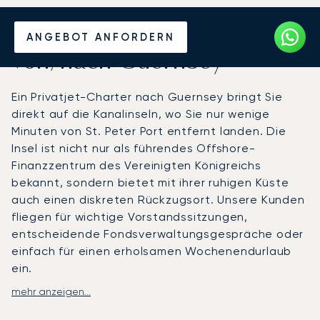
Mieten Sie einen Privatjet
ANGEBOT ANFORDERN
von/nach Guernsey
Ein Privatjet-Charter nach Guernsey bringt Sie
direkt auf die Kanalinseln, wo Sie nur wenige
Minuten von St. Peter Port entfernt landen. Die
Insel ist nicht nur als führendes Offshore-
Finanzzentrum des Vereinigten Königreichs
bekannt, sondern bietet mit ihrer ruhigen Küste
auch einen diskreten Rückzugsort. Unsere Kunden
fliegen für wichtige Vorstandssitzungen,
entscheidende Fondsverwaltungsgespräche oder
einfach für einen erholsamen Wochenendurlaub
ein.
mehr anzeigen...
Ihr Charterflug wird exakt nach Ihrem Zeitplan
organisiert. An Bord steht Ihnen die private Kabine