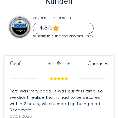
Kunden
KUNDENZUFRIEDENHEIT
4,8
/5
BASIEREND AUF 2.302 BEWERTUNGEN
Genf
Guernsey
Petr was very good. It was our first time, so
we didnt realise that it had to be secured
within 2 hours, which ended up being a bit
stressful as the original options had expired
Read more
and we had to scramble around with other
07.01.2023