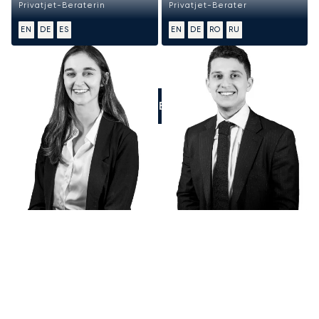
Privatjet-Beraterin
Privatjet-Berater
EN
DE
ES
EN
DE
RO
RU
RUFEN SIE UNS AN