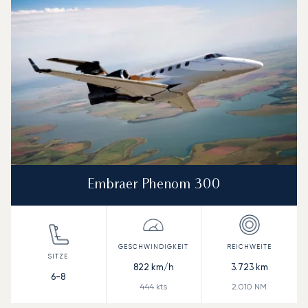
Embraer Phenom 300
822
km/h
3.723
km
6-8
444
kts
2.010
NM