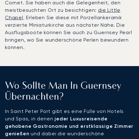
Cornet. Sie haben auch die Gelegenheit, den
meistbesuchten Ort zu besichtigen:
die Little
Chapel
. Erleben Sie diese mit Porzellankeramik
verzierte Miniaturkirche aus nächster Nähe. Die
Ausflugsboote können Sie auch zu Guernsey Pearl
bringen, wo Sie wunderschöne Perlen bewundern
können.
Wo Sollte Man In Guernsey
Übernachten?
In Saint Peter Port gibt es eine Fülle von Hotels
und Spas, in denen
jeder Luxusreisende
gehobene Gastronomie und erstklassige Zimmer
genießen
und dabei die wunderschöne