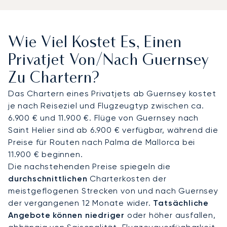
zum Arbeiten oder Entspannen zur Verfügung,
während Gourmet-Catering und erlesene Weine
nach Ihren Wünschen serviert werden. So wird Ihre
Wie Viel Kostet Es, Einen
Reise effizient und komfortabel, und Sie sind
bestens auf Ihre Termine an prestigeträchtigen
Privatjet Von/nach Guernsey
Adressen wie Regency Court vorbereitet.
Zu Chartern?
Unser Service basiert auf dem langjährigen
Das Chartern eines Privatjets ab Guernsey kostet
Vertrauen unserer Kunden. Unsere Top-100-
je nach Reiseziel und Flugzeugtyp zwischen ca.
Kunden, darunter auch Flugabteilungen von
6.900 € und 11.900 €. Flüge von Guernsey nach
Unternehmen, fliegen im Durchschnitt seit mehr
Saint Helier sind ab 6.900 € verfügbar, während die
als sieben Jahren mit uns. Diese bewährte
Preise für Routen nach Palma de Mallorca bei
Zuverlässigkeit gibt Ihnen die nötige Sicherheit,
11.900 € beginnen.
wenn Sie zu einem wichtigen Offshore-Zentrum
Die nachstehenden Preise spiegeln die
fliegen, und garantiert, dass Ihre vertraulichen
durchschnittlichen
Charterkosten der
Arrangements für Guernsey mit größter Sorgfalt
meistgeflogenen Strecken von und nach Guernsey
behandelt werden.
der vergangenen 12 Monate wider.
Tatsächliche
Angebote können niedriger
oder höher ausfallen,