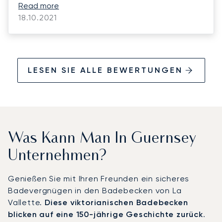
late into the night. We had many questions
Read more
about turbo props having never flown a prop
18.10.2021
before, but he patiently and knowledgeably
answered all our questions. The trip itself
was extremely well organized and as smooth
as we could have expected Definitely
LESEN SIE ALLE BEWERTUNGEN
recommend!!
Was Kann Man In Guernsey
Unternehmen?
Genießen Sie mit Ihren Freunden ein sicheres
Badevergnügen in den Badebecken von La
Vallette.
Diese viktorianischen Badebecken
blicken auf eine 150-jährige Geschichte zurück
.