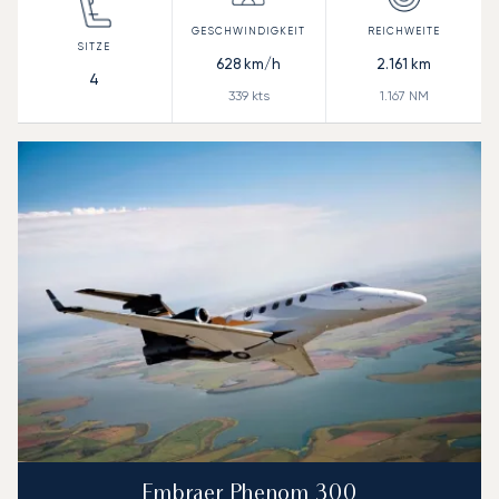
628
km/h
2.161
km
4
339
kts
1.167
NM
Embraer Phenom 300