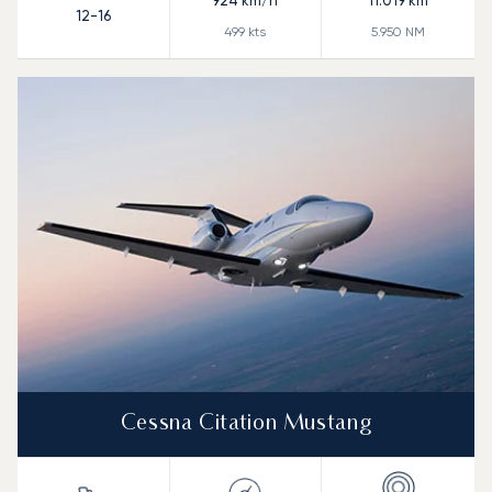
924
km/h
11.019
km
12-16
499
kts
5.950
NM
Cessna Citation Mustang