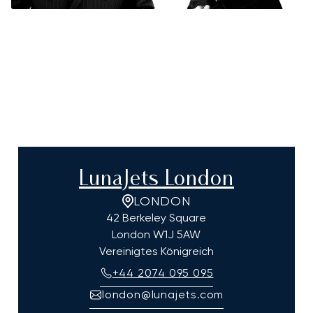
LunaJets London
LONDON
42 Berkeley Square
London
W1J 5AW
Vereinigtes Königreich
+44 2074 095 095
london@lunajets.com