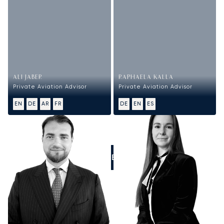
ALI JABER
RAPHAELA KALLA
Private Aviation Advisor
Private Aviation Advisor
EN
DE
AR
FR
DE
EN
ES
RUFEN SIE UNS AN