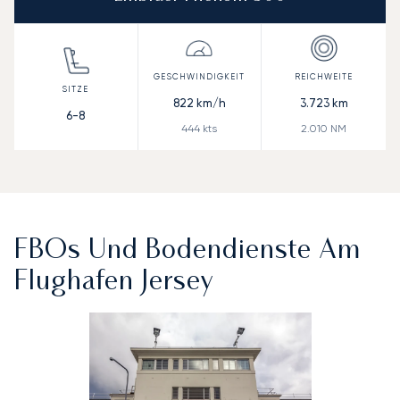
822
km/h
3.723
km
6-8
444
kts
2.010
NM
FBOs Und Bodendienste Am
Flughafen Jersey