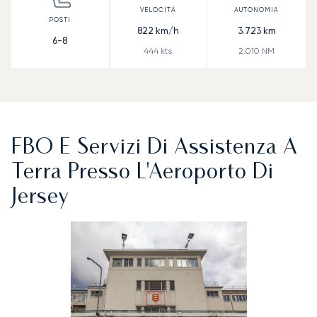
822
km/h
3.723
km
6-8
444
kts
2.010
NM
FBO E Servizi Di Assistenza A
Terra Presso L'Aeroporto Di
Jersey