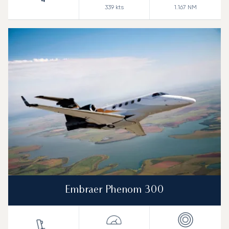
339
kts
1.167
NM
Embraer Phenom 300