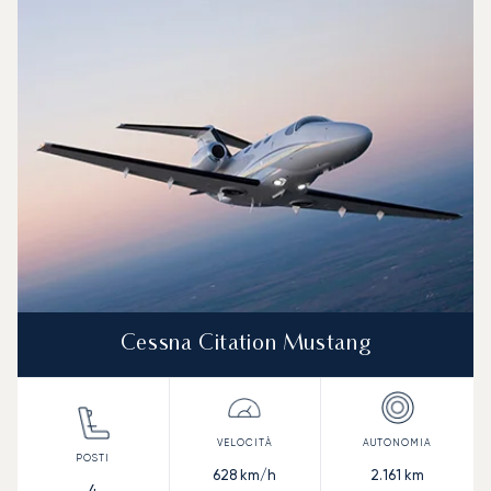
Cessna Citation Mustang
628
km/h
2.161
km
4