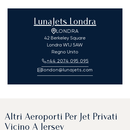
LunaJets Londra
LONDRA
42 Berkeley Square
Londra
W1J 5AW
Regno Unito
+44 2074 095 095
london@lunajets.com
Altri Aeroporti Per Jet Privati
Vicino A Jersey