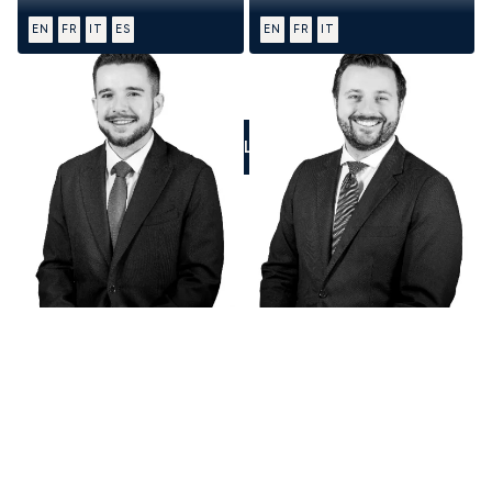
EN
FR
IT
ES
EN
FR
IT
CALL US