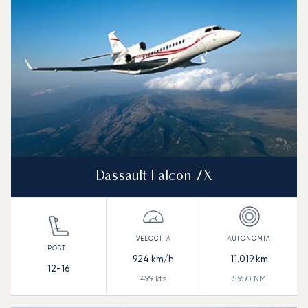
Dassault Falcon 7X
924
km/h
11.019
km
12-16
499
kts
5.950
NM