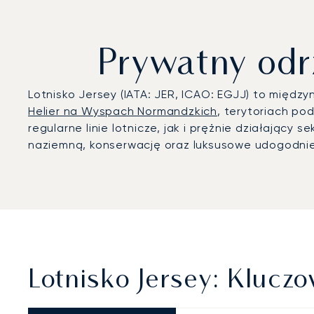
Prywatny odrz
Lotnisko Jersey (IATA: JER, ICAO: EGJJ) to międz
Helier na Wyspach Normandzkich
, terytoriach po
regularne linie lotnicze, jak i prężnie działając
naziemną, konserwację oraz luksusowe udogodnien
Lotnisko Jersey: Klucz