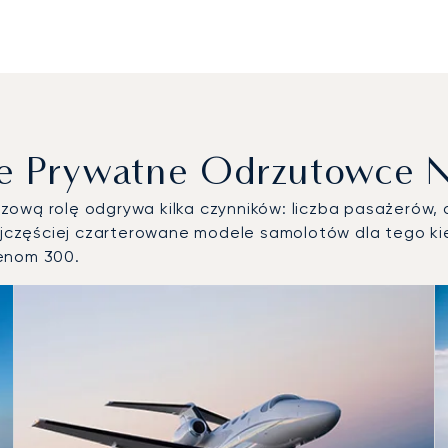
e Prywatne Odrzutowce N
ową rolę odgrywa kilka czynników: liczba pasażerów, d
częściej czarterowane modele samolotów dla tego kier
henom 300.
owietrznych według liczby operacji lotniczych w 2025 roku