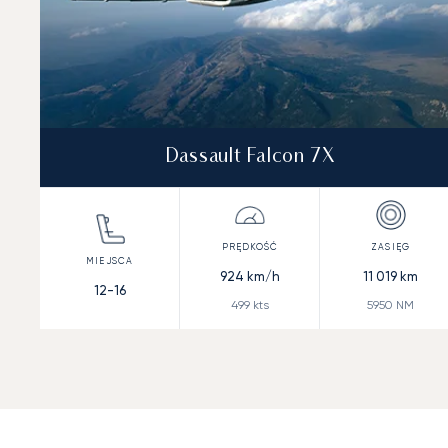
Dassault Falcon 7X
924
km/h
11 019
km
12-16
499
kts
5950
NM