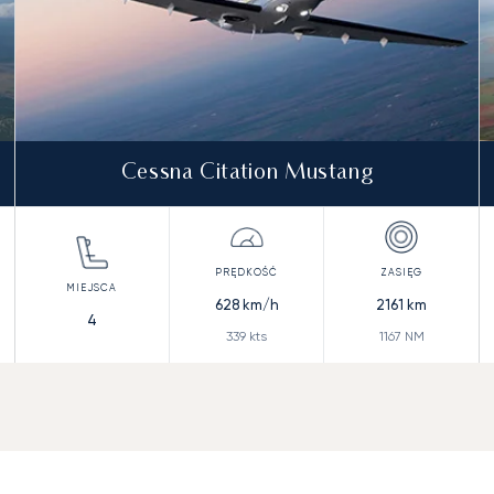
Cessna Citation Mustang
628
km/h
2161
km
4
339
kts
1167
NM