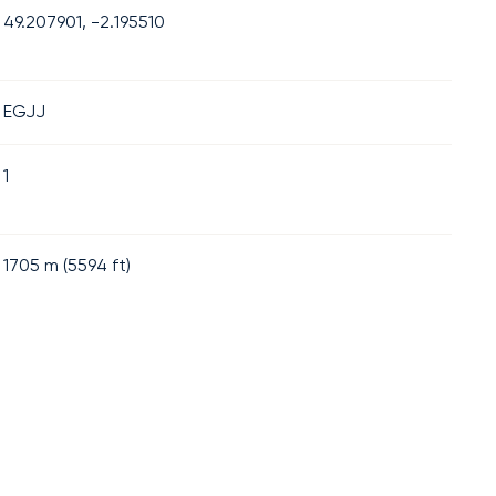
49.207901, -2.195510
EGJJ
1
1705
m (
5594
ft)