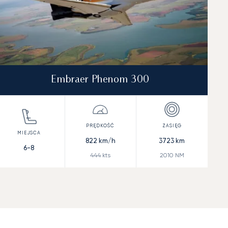
Embraer Phenom 300
822
km/h
3723
km
6-8
444
kts
2010
NM