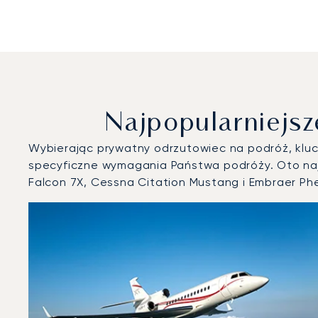
Najpopularniejsz
Wybierając prywatny odrzutowiec na podróż, klucz
specyficzne wymagania Państwa podróży. Oto naj
Falcon 7X, Cessna Citation Mustang i Embraer P
Lotnisko Jersey : 3 najpopularniejsze modele statków p
Zdjęcie samolotu
Model samolotu
Miejsca
Prędkość (km/h)
Prędkość (węzły)
Zasięg (km)
Zasięg (NM)