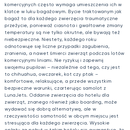
komercyjnych często wymaga umieszczenia ich w
klatce w luku bagażowym. Bycie traktowanym jak
bagaż to dla każdego zwierzęcia traumatyczne
przeżycie, ponieważ ciasnota i gwałtowne zmiany
temperatury są nie tylko okrutne, ale bywają też
niebezpieczne. Niestety, każdego roku
odnotowuje się liczne przypadki zagubienia,
zranienia, a nawet śmierci zwierząt podczas lotów
komercyjnymi liniami. Nie ryzykuj i zapewnij
swojemu pupilowi – niezależnie od tego, czy jest
to chihuahua, owczarek, kot czy ptak –
komfortowe, relaksujące, a przede wszystkim
bezpieczne warunki, czarterując samolot z
LunaJets. Oddanie zwierzęcia do hotelu dla
zwierząt, znanego również jako boarding, może
wydawać się dobrą alternatywą, ale w
rzeczywistości samotność w obcym miejscu jest
stresująca dla każdego zwierzęcia. Wysokie
opłaty za pobyt w takim hotelu nie gwarantują, że