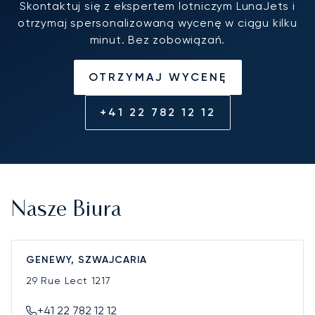
Skontaktuj się z ekspertem lotniczym LunaJets i
otrzymaj spersonalizowaną wycenę w ciągu kilku
minut. Bez zobowiązań.
OTRZYMAJ WYCENĘ
+41 22 782 12 12
Nasze Biura
GENEWY, SZWAJCARIA
29 Rue Lect
1217
+41 22 782 12 12