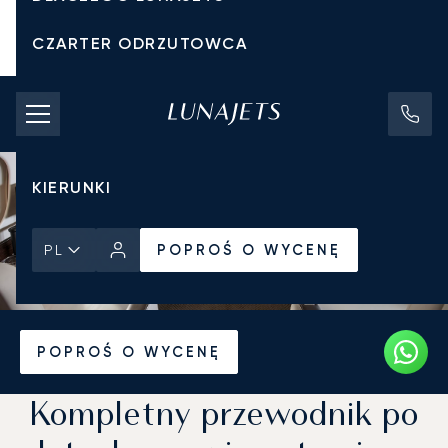
CZARTER ODRZUTOWCA
KOSZTY CZARTERU
PRYWATNE ODRZUTOWCE
KIERUNKI
POPROŚ O WYCENĘ
PL
Strona Główna
Wiadomości i Perspektywy
POPROŚ O WYCENĘ
Kompletny przewodnik po