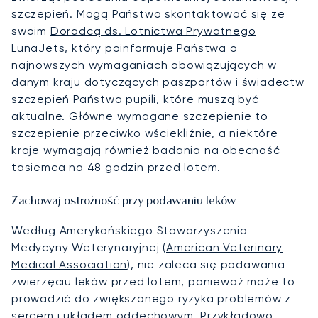
szczepień. Mogą Państwo skontaktować się ze
swoim
Doradcą ds. Lotnictwa Prywatnego
LunaJets
, który poinformuje Państwa o
najnowszych wymaganiach obowiązujących w
danym kraju dotyczących paszportów i świadectw
szczepień Państwa pupili, które muszą być
aktualne. Główne wymagane szczepienie to
szczepienie przeciwko wściekliźnie, a niektóre
kraje wymagają również badania na obecność
tasiemca na 48 godzin przed lotem.
Zachowaj ostrożność przy podawaniu leków
Według Amerykańskiego Stowarzyszenia
Medycyny Weterynaryjnej (
American Veterinary
Medical Association
), nie zaleca się podawania
zwierzęciu leków przed lotem, ponieważ może to
prowadzić do zwiększonego ryzyka problemów z
sercem i układem oddechowym. Przykładowo,