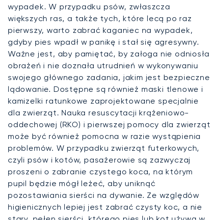
wypadek. W przypadku psów, zwłaszcza
większych ras, a także tych, które lecą po raz
pierwszy, warto zabrać kaganiec na wypadek,
gdyby pies wpadł w panikę i stał się agresywny.
Ważne jest, aby pamiętać, by załoga nie odniosła
obrażeń i nie doznała utrudnień w wykonywaniu
swojego głównego zadania, jakim jest bezpieczne
lądowanie. Dostępne są również maski tlenowe i
kamizelki ratunkowe zaprojektowane specjalnie
dla zwierząt. Nauka resuscytacji krążeniowo-
oddechowej (RKO) i pierwszej pomocy dla zwierząt
może być również pomocna w razie wystąpienia
problemów. W przypadku zwierząt futerkowych,
czyli psów i kotów, pasażerowie są zazwyczaj
proszeni o zabranie czystego koca, na którym
pupil będzie mógł leżeć, aby uniknąć
pozostawiania sierści na dywanie. Ze względów
higienicznych lepiej jest zabrać czysty koc, a nie
stary, pełen sierści, którego pies lub kot używa w