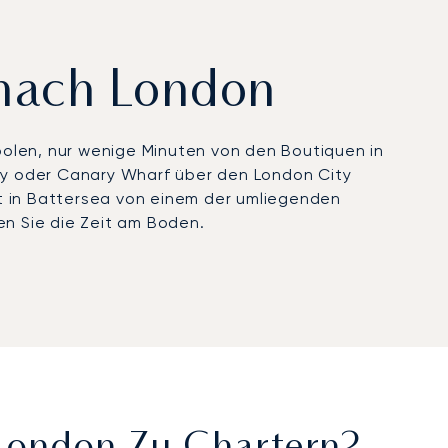
/nach London
opolen, nur wenige Minuten von den Boutiquen in
ity oder Canary Wharf über den London City
ort in Battersea von einem der umliegenden
en Sie die Zeit am Boden.
Y), Farnborough (FAB), Luton (LTN), Stansted (STN)
anzzentren, Farnborough für seine erstklassigen
 von London und Luton oder Stansted für
der Hubschraubertransfers, die Sie direkt zu
ifizierung erhielt – ein Zeichen für strenge
rend der geschäftigsten Wochen des Jahres, von
amit Sie pünktlich, komfortabel und diskret