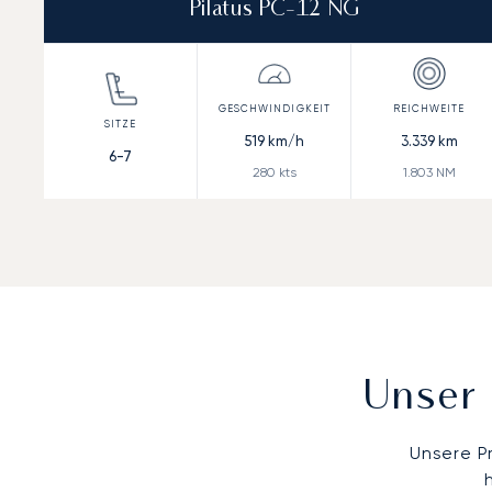
Pilatus PC-12 NG
519
km/h
3.339
km
6-7
280
kts
1.803
NM
Unser 
Unsere P