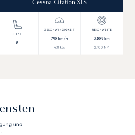
Cessna Citation XLS
798
km/h
3.889
km
8
431
kts
2.100
NM
iensten
ügung und
.