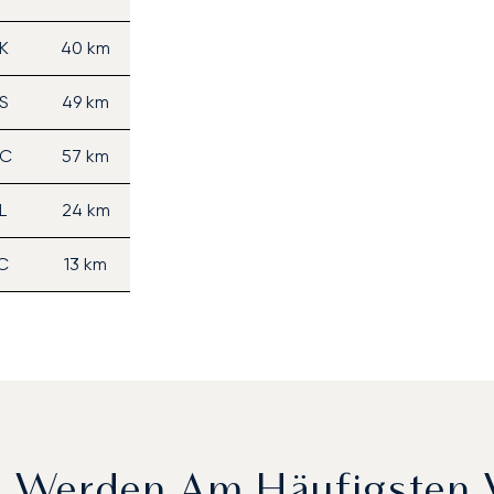
K
40 km
S
49 km
C
57 km
L
24 km
C
13 km
ts Werden Am Häufigsten