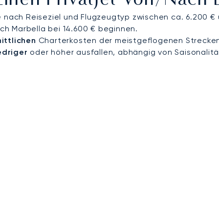
 Einen Privatjet Von/nach
e nach Reiseziel und Flugzeugtyp zwischen ca. 6.200 € 
ach Marbella bei 14.600 € beginnen.
ittlichen
Charterkosten der meistgeflogenen Strecke
edriger
oder höher ausfallen, abhängig von Saisonalitä