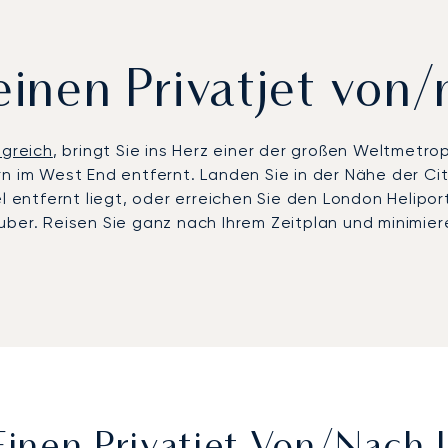
einen Privatjet von
igreich
, bringt Sie ins Herz einer der großen Weltmetr
rn im West End entfernt. Landen Sie in der Nähe der C
el entfernt liegt, oder erreichen Sie den London Helip
uber. Reisen Sie ganz nach Ihrem Zeitplan und minimier
en, die London bedienen
, einschließlich London City (LC
che Vorteile: LCY für einen schnellen Zugang zu den Fin
 für eine schnelle 30- bis 45-minütige Fahrt ins Zentrum
en Flughäfen aus koordiniert unser Team Chauffeur- o
.
rste europäische Privatjet-Broker, der die Argus®-Zert
rds. In London bedeutet dies garantierten Zugang wäh
ower Show, der London Fashion Week und der Frieze – d