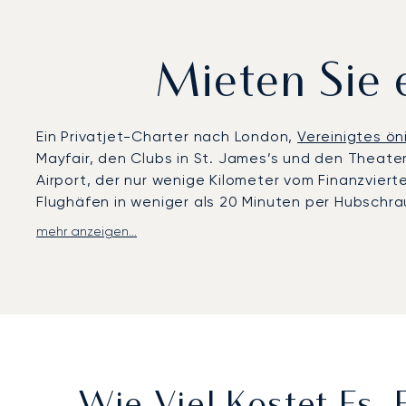
Mieten Sie 
Ein Privatjet-Charter nach London,
Vereinigtes ön
Mayfair, den Clubs in St. James’s und den Theate
Airport, der nur wenige Kilometer vom Finanzviert
Flughäfen in weniger als 20 Minuten per Hubschra
mehr anzeigen...
LunaJets organisiert Privatflüge zu
allen Flughäf
und Biggin Hill (BQH). Jeder bietet unterschiedli
Einrichtungen für die Privatluftfahrt, Biggin Hill
Langstreckenflugzeuge mit 24/7-Betrieb. Von dies
Ihrem Hotel, Büro oder Ihrer Privatresidenz bringen
Mit zwei Jahrzehnten Erfahrung war LunaJets der e
Sicherheitskontrollen und professionelle Standa
Wimbledon und Royal Ascot bis hin zur Chelsea Fl