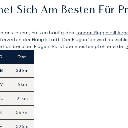
net Sich Am Besten Für P
ren ansteuern, nutzen häufig den
London Biggin Hill Airp
ferzeiten der Hauptstadt. Der Flughafen wird ausschließ
etion bei allen Flügen. Es ist der meistempfohlene der
O
Dist.
B
23 km
W
6 km
WU
21 km
K
54 km
F
52 km