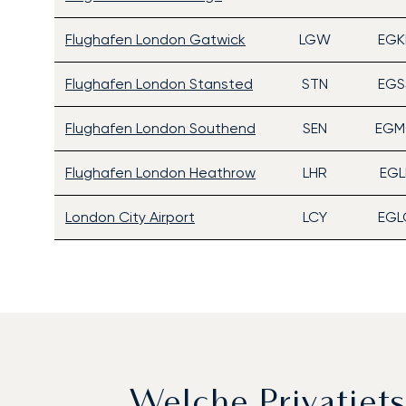
Flughafen London Gatwick
LGW
EGK
Flughafen London Stansted
STN
EGS
Flughafen London Southend
SEN
EGM
Flughafen London Heathrow
LHR
EGL
London City Airport
LCY
EGL
Welche Privatje