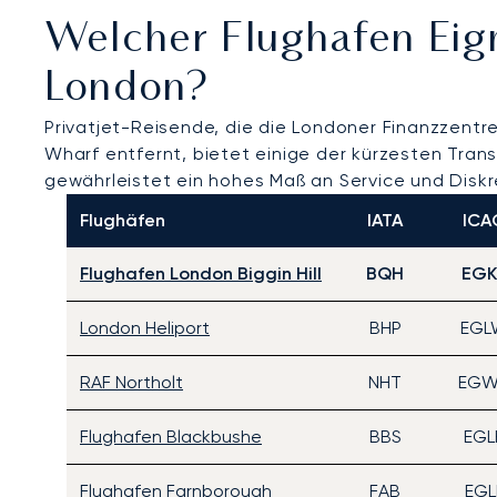
Welcher Flughafen Eig
London?
Privatjet-Reisende, die die Londoner Finanzzent
Wharf entfernt, bietet einige der kürzesten Trans
gewährleistet ein hohes Maß an Service und Diskr
Flughäfen
IATA
ICA
Flughafen London Biggin Hill
BQH
EGK
London Heliport
BHP
EGL
RAF Northolt
NHT
EG
Flughafen Blackbushe
BBS
EGL
Flughafen Farnborough
FAB
EGL