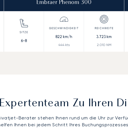
Embraer Phenom 300
822
km/h
3.723
km
6-8
444
kts
2.010
NM
Expertenteam Zu Ihren D
rivatjet-Berater stehen Ihnen rund um die Uhr zur Verf
helfen Ihnen bei jedem Schritt Ihres Buchungsprozesses