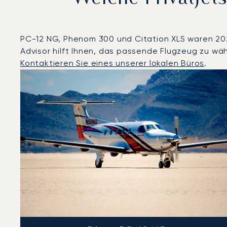
PC-12 NG, Phenom 300 und Citation XLS waren 2025 
Advisor hilft Ihnen, das passende Flugzeug zu wäh
Kontaktieren Sie eines unserer lokalen Büros
.
London : Die 3 meistgeflogenen Flugzeugmodelle nach
Foto des Flugzeugs
Flugzeugmodell
Geschwindigkeit (km/h)
Geschwindigkeit (Knoten)
Rei
Reichweite (NM)