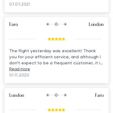
We are now sitting around a pool. Thanks.
07.07.2021
Faro
London
The flight yesterday was excellent! Thank
you for your efficient service, and although I
don’t expect to be a frequent customer, it is
likely I will return to you in the future.
Read more
01.11.2020
London
Faro