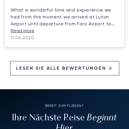
What a wonderful time and experience we
had from the moment we arrived at Luton
Airport until departure from Faro Airport to
our destination near Lagos. Everything was
Read more
amazing The service, the delicious food, and
11.06.2020
the comfort and speed of our journey Could
not ask for anything more!
LESEN SIE ALLE BEWERTUNGEN
BEREIT ZUM FLIEGEN?
Beginnt
Ihre Nächste Reise
Hier