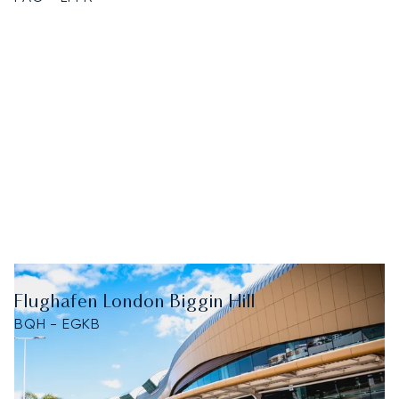
Flughafen London Biggin Hill
BQH - EGKB