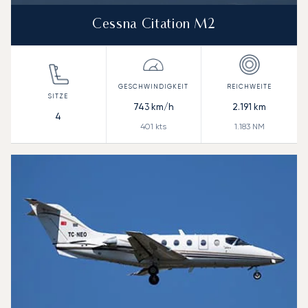
Cessna Citation M2
743
km/h
2.191
km
4
401
kts
1.183
NM