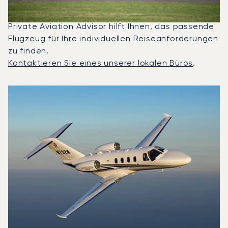
Citation Latitude die meistgenutzten Privatjets
für Flüge zwischen London und Faro. Ein erfahrener
Private Aviation Advisor hilft Ihnen, das passende
Flugzeug für Ihre individuellen Reiseanforderungen
zu finden.
Kontaktieren Sie eines unserer lokalen Büros
.
Top 3 Flugzeugmodelle nach Anzahl der Flugbewegungen 
Foto des Flugzeugs
Flugzeugmodell
S
Geschwindigkeit (km/h)
Geschwindigkeit (Knoten)
Reichw
Reichweite (NM)