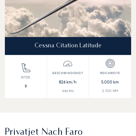
Cessna Citation Latitude
826
km/h
5.000
km
9
446
kts
2.700
NM
Privatjet Nach Faro