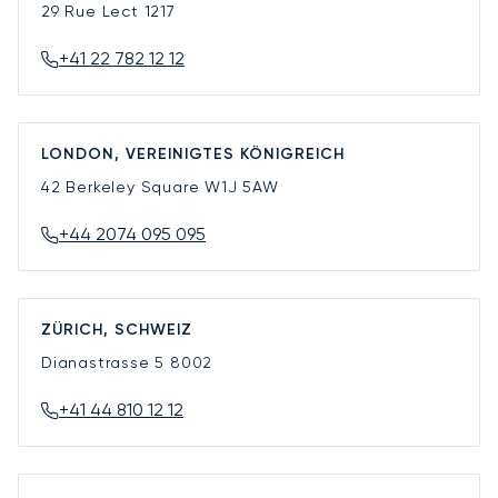
29 Rue Lect
1217
+41 22 782 12 12
LONDON, VEREINIGTES KÖNIGREICH
42 Berkeley Square
W1J 5AW
+44 2074 095 095
ZÜRICH, SCHWEIZ
Dianastrasse 5
8002
+41 44 810 12 12