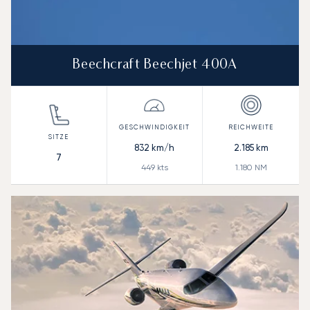
Beechcraft Beechjet 400A
832
km/h
2.185
km
7
449
kts
1.180
NM