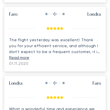
Faro
Londra
The flight yesterday was excellent! Thank
you for your efficient service, and although I
don’t expect to be a frequent customer, it is
likely I will return to you in the future.
Read more
01.11.2020
Londra
Faro
What a wonderful time and experience we