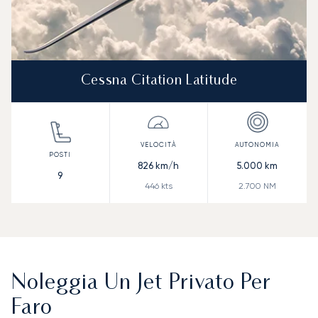
Cessna Citation Latitude
826
km/h
5.000
km
9
446
kts
2.700
NM
Noleggia Un Jet Privato Per
Faro