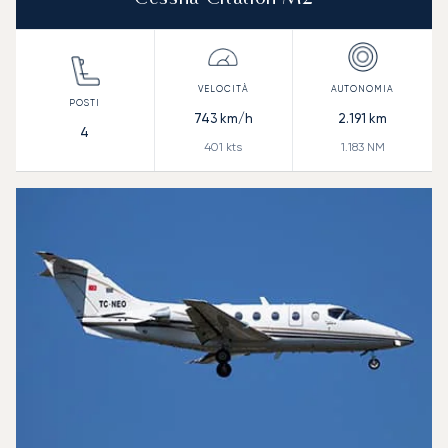
743
km/h
2.191
km
4
401
kts
1.183
NM