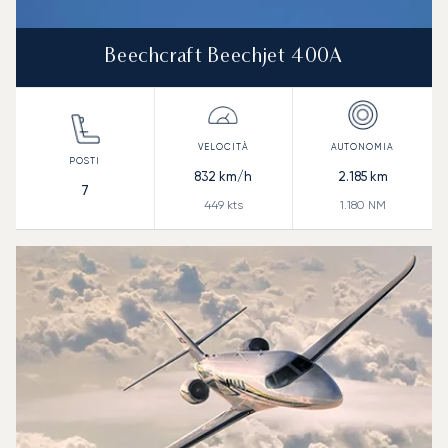
Beechcraft Beechjet 400A
832
km/h
2.185
km
7
449
kts
1.180
NM