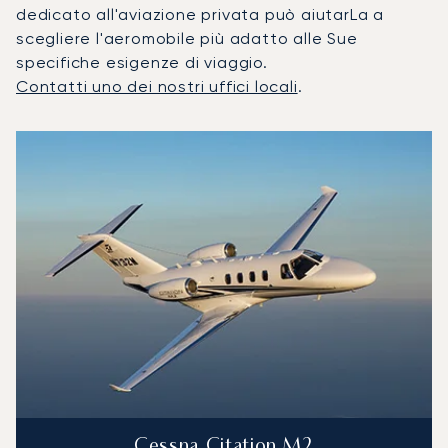
dedicato all'aviazione privata può aiutarLa a
scegliere l'aeromobile più adatto alle Sue
specifiche esigenze di viaggio.
Contatti uno dei nostri uffici locali
.
I 3 modelli di aeromobile più utilizzati per numero di movim
Foto dell'aeromobile
Modello di aeromobile
Posti
Velocità (km/h)
Velocità (nodi)
Autonomia (
Autonomia (NM)
Cessna Citation M2