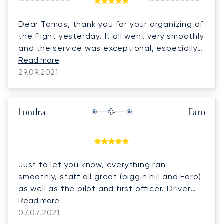
Dear Tomas, thank you for your organizing of
the flight yesterday. It all went very smoothly
and the service was exceptional, especially
in Faro airport.
Read more
29.09.2021
Londra
Faro
Just to let you know, everything ran
smoothly, staff all great (biggin hill and Faro)
as well as the pilot and first officer. Driver
dropped us off and liaised with villa for us.
Read more
We are now sitting around a pool. Thanks.
07.07.2021