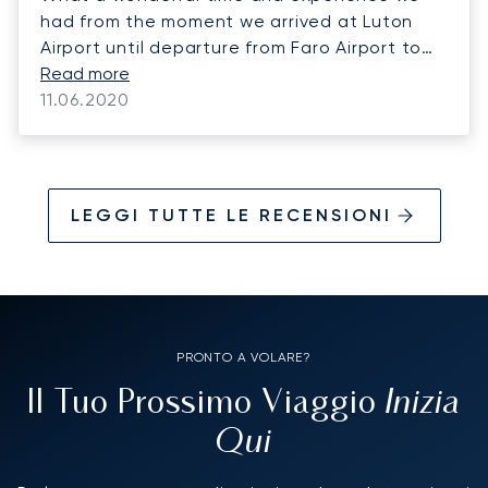
had from the moment we arrived at Luton
Airport until departure from Faro Airport to
our destination near Lagos. Everything was
Read more
amazing The service, the delicious food, and
11.06.2020
the comfort and speed of our journey Could
not ask for anything more!
LEGGI TUTTE LE RECENSIONI
PRONTO A VOLARE?
Inizia
Il Tuo Prossimo Viaggio
Qui