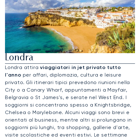
Noleggia Un Jet Privato Per
Londra
Londra attira
viaggiatori in jet privato tutto
l'anno
per affari, diplomazia, cultura e leisure
privato. Gli itinerari tipici prevedono riunioni nella
City o a Canary Wharf, appuntamenti a Mayfair,
Belgravia o St James's, e serate nel West End. I
soggiorni si concentrano spesso a Knightsbridge,
Chelsea o Marylebone. Alcuni viaggi sono brevi e
orientati al business, mentre altri si prolungano in
soggiorni più lunghi, tra shopping, gallerie d'arte,
visite scolastiche ed eventi estivi. Le settimane